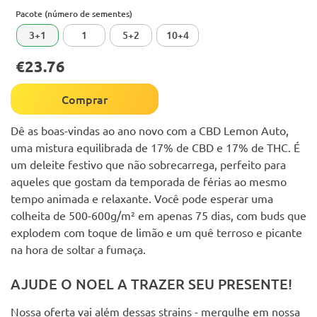
Pacote (número de sementes)
3+1
1
5+2
10+4
€23.76
Comprar
Dê as boas-vindas ao ano novo com a CBD Lemon Auto,
uma mistura equilibrada de 17% de CBD e 17% de THC. É
um deleite festivo que não sobrecarrega, perfeito para
aqueles que gostam da temporada de férias ao mesmo
tempo animada e relaxante. Você pode esperar uma
colheita de 500-600g/m² em apenas 75 dias, com buds que
explodem com toque de limão e um quê terroso e picante
na hora de soltar a fumaça.
AJUDE O NOEL A TRAZER SEU PRESENTE!
Nossa oferta vai além dessas strains - mergulhe em nossa