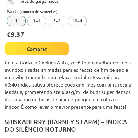
Horas de gargalhadas
Pacote (número de sementes)
1
3+1
5+2
10+4
€9.37
Comprar
Com a Godzilla Cookies Auto, você tem o melhor dos dois
mundos: risadas animadas para as festas de fim de ano e
uma vibe tranquila para relaxar sozinho. Essa mistura
60:40 indica-sativa oferece buds enormes com uma resina
lendária, prometendo até 600 g/m² de buds super densos
do tamanho de bolas de pingue-pongue em cultivos
indoor. É como levar o melhor presente para uma festa!
SHISKABERRY (BARNEY'S FARM) – INDICA
DO SILÊNCIO NOTURNO