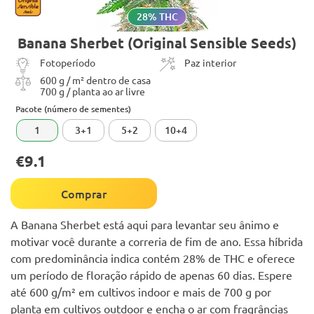
28% THC
Banana Sherbet (Original Sensible Seeds)
Fotoperíodo
Paz interior
600 g / m² dentro de casa
700 g / planta ao ar livre
Pacote (número de sementes)
1
3+1
5+2
10+4
€9.1
Comprar
A Banana Sherbet está aqui para levantar seu ânimo e
motivar você durante a correria de fim de ano. Essa híbrida
com predominância indica contém 28% de THC e oferece
um período de floração rápido de apenas 60 dias. Espere
até 600 g/m² em cultivos indoor e mais de 700 g por
planta em cultivos outdoor e encha o ar com fragrâncias