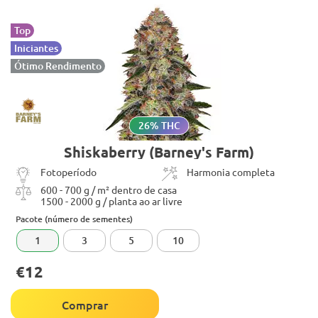
Top
Iniciantes
Ótimo Rendimento
26% THC
Shiskaberry (Barney's Farm)
Fotoperíodo
Harmonia completa
600 - 700 g / m² dentro de casa
1500 - 2000 g / planta ao ar livre
Pacote (número de sementes)
1
3
5
10
€12
Comprar