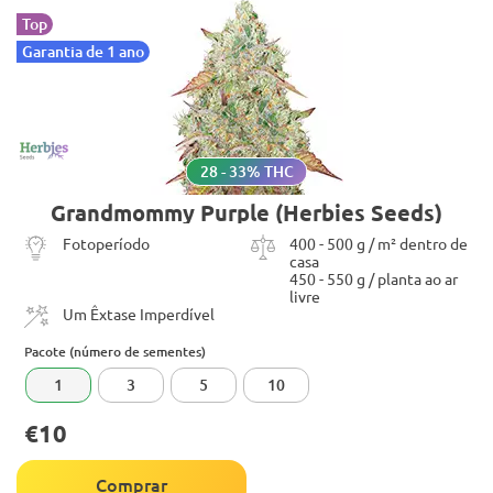
Top
Garantia de 1 ano
28 - 33% THC
Grandmommy Purple (Herbies Seeds)
Fotoperíodo
400 - 500 g / m² dentro de
casa
450 - 550 g / planta ao ar
livre
Um Êxtase Imperdível
Pacote (número de sementes)
1
3
5
10
€10
Comprar