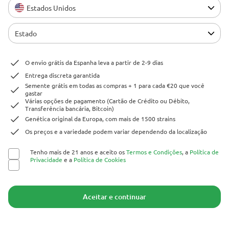
legislações e regulamentações locais. A Herbies Head
Estados Unidos
Shop não é responsável por quaisquer violações da lei. Os
produtos e as informações contidas neste site não foram
Estado
avaliadas pelo FDA e NÃO têm a pretensão de
diagnosticar, tratar, curar ou prevenir qualquer
O envio grátis da Espanha leva a partir de 2-9 dias
enfermidade. Todos os produtos contêm menos de 0,3%
Entrega discreta garantida
de THC, quando aplicável, de acordo com as
Semente grátis em todas as compras + 1 para cada €20 que você
regulamentações federais. Por favor, certifique-se da
gastar
Várias opções de pagamento (Cartão de Crédito ou Débito,
conformidade com suas leis locais, já que a Herbies não
Transferência bancária, Bitcoin)
oferece aconselhamento legal e não assume qualquer
Genética original da Europa, com mais de 1500 strains
responsabilidade pelo uso ou cultivo de cannabis em áreas
Os preços e a variedade podem variar dependendo da localização
onde isso é proibido.
Tenho mais de 21 anos e aceito os
Termos e Condições
, a
Política de
Privacidade
e a
Política de Cookies
Os pagamentos feitos neste site podem ser processados de duas formas:
— Diretamente pela Pure Atmosphere S.A.M. S.L.
— Através do nosso provedor de serviços de pagamento, WORLD SPACE
LINK SL, localizado em Calle El Pilar, 17, 03005 Alicante, Espanha, com o
Aceitar e continuar
número de identificação fiscal B56571102, para determinadas transações.
Copyright © 2007-2026