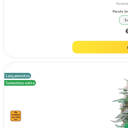
Femini
Pacote (
3
Lançamentos
Sementes extra