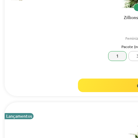
Zillion
Femini
Pacote (
1
Lançamentos