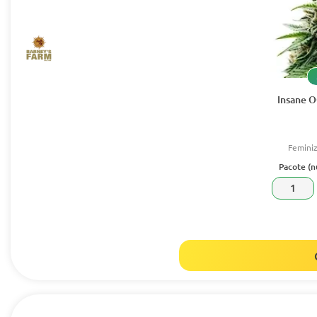
Insane O
Femini
Pacote (
1