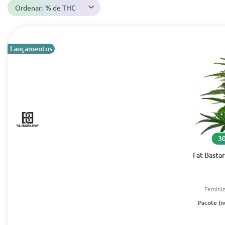
Ordenar:
% de THC
Lançamentos
30
Fat Basta
Femini
Pacote (