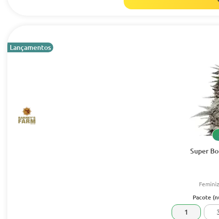
Lançamentos
Super Bo
Femini
Pacote (
1