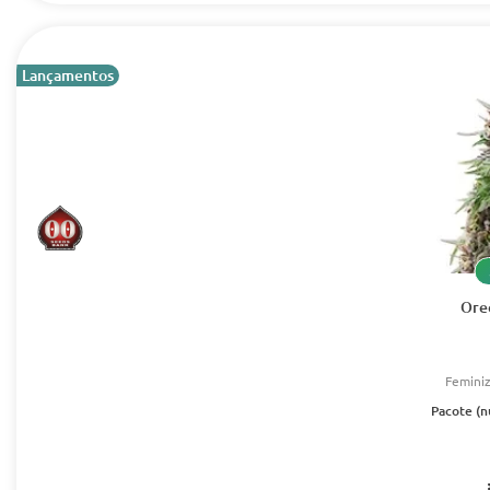
Lançamentos
Ore
Femini
Pacote (