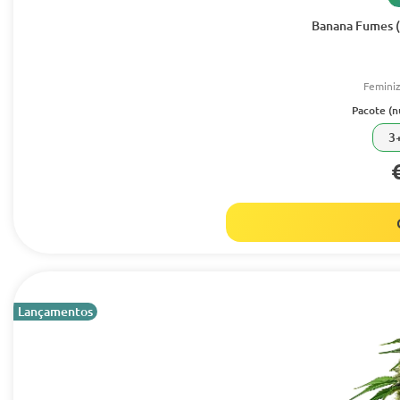
Banana Fumes (
Femini
Pacote (
3
Lançamentos