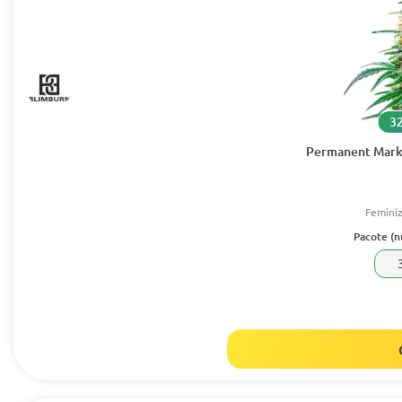
32
Permanent Marke
Femini
Pacote (