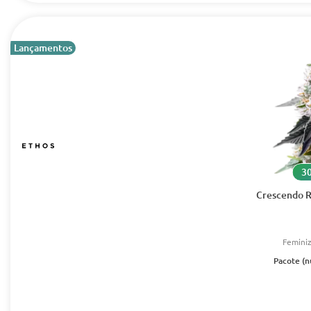
Lançamentos
30
Crescendo R
Femini
Pacote (