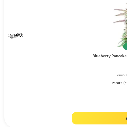
Blueberry Pancake
Femini
Pacote (