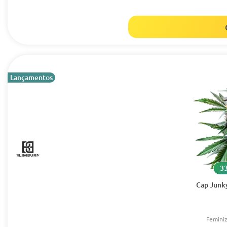
Lançamentos
33
Cap Junk
Femini