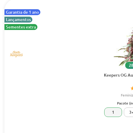
Garantia de 1 ano
Lançamentos
Sementes extra
28
Keepers OG Au
Femini
Pacote (
1
3