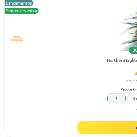
Lançamentos
Sementes extra
30
Northern Light
Femini
Pacote (
1
3