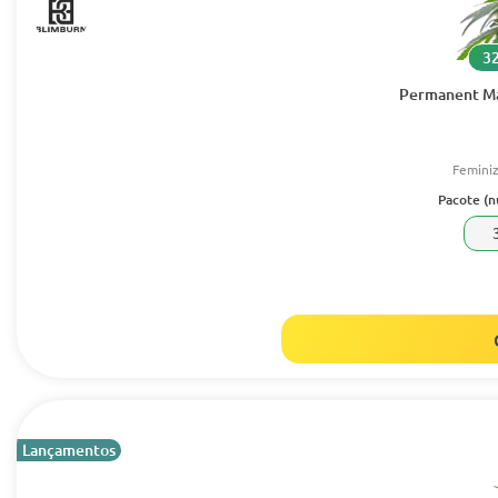
32
Permanent Ma
Femini
Pacote (
Lançamentos