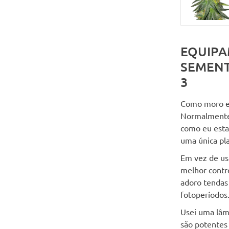
EQUIPA
SEMENT
3
Como moro em
Normalmente,
como eu esta
uma única pl
Em vez de us
melhor contr
adoro tendas 
fotoperíodos
Usei uma lâm
são potentes 