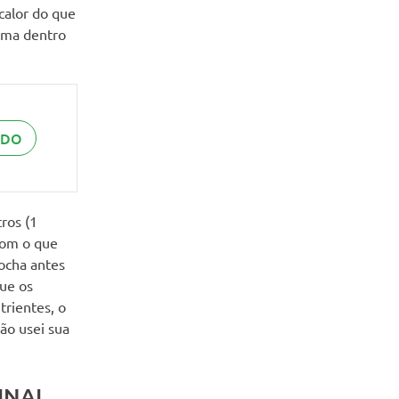
calor do que
lima dentro
UDO
tros (1
com o que
ocha antes
ue os
trientes, o
ão usei sua
INAL