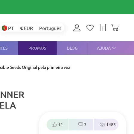
€
EUR
PT
Português
NTES
PROMOS
BLOG
AJUDA
sible Seeds Original pela primeira vez
ANNER
PELA
12
3
1485