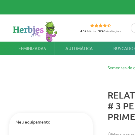
4.52
Média
9240
Avaliações
FEMINIZADAS
AUTOMÁTICA
BUSCADOR
Sementes de c
RELAT
# 3 P
PRIME
Meu equipamento
Última actua