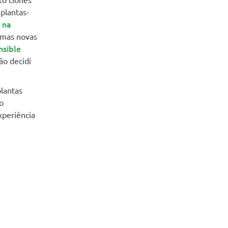
plantas-
 na
umas novas
nsible
ão decidi
lantas
o
xperiência