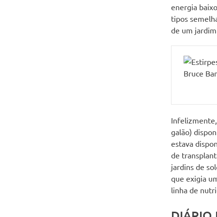
energia baixo
tipos semelha
de um jardim
Infelizmente,
galão) dispon
estava dispo
de transplant
jardins de so
que exigia u
linha de nutr
DIÁRIO