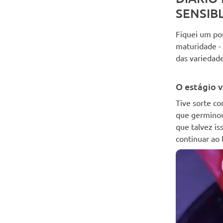
SENSIB
Fiquei um po
maturidade -
das variedad
O estágio v
Tive sorte c
que germinou
que talvez is
continuar ao 