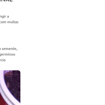
ngir a
 com muitas
a semente,
 germinou
ecia