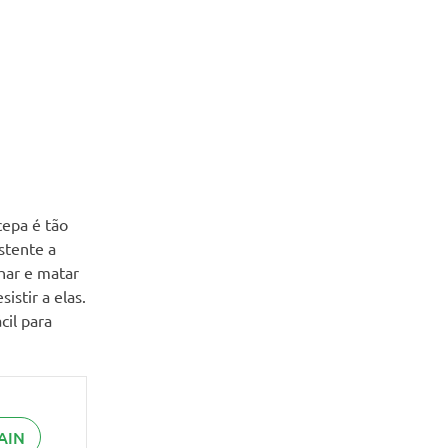
cepa é tão
stente a
har e matar
stir a elas.
cil para
AIN