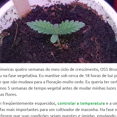
rimeiras quatro semanas do meu ciclo de crescimento, OSS Bru
na fase vegetativa. Eu mantive sob cerca de 18 horas de luz p
e que não mudava para a floração muito cedo. Eu queria ter ce
enos 5 semanas de tempo vegetal antes de mudar minhas luzes
as flores.
controlar a temperatura
m freqüentemente esquecidos,
e a u
fas mais importantes para um cultivador de maconha. Na fase v
referem que suas condições sejam quentes e úmidas, emulando 