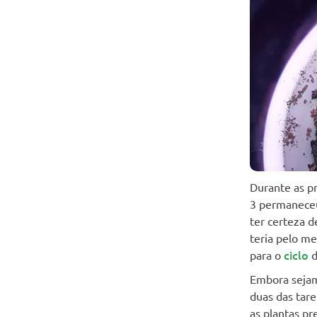
Durante as p
3 permaneceu 
ter certeza d
teria pelo m
ciclo
para o
d
Embora seja
duas das tare
as plantas p