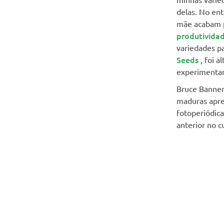
delas. No ent
mãe acabam p
produtivida
variedades p
Seeds
, foi 
experimentar
Bruce Banner
maduras apre
fotoperiódic
anterior no c