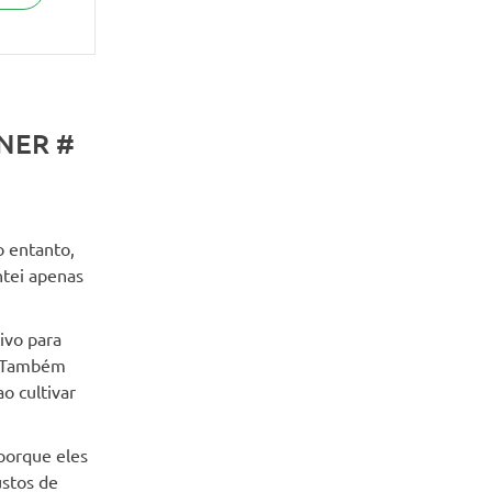
NER #
 entanto,
ntei apenas
ivo para
. Também
o cultivar
porque eles
ustos de