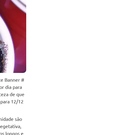
ce Banner #
or dia para
rteza de que
 para 12/12
midade são
egetativa,
os longos e