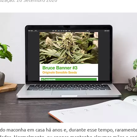
ado maconha em casa há anos e, durante esse tempo, raramen
dades. Normalmente, eu apenas mantenho algumas mães e cort