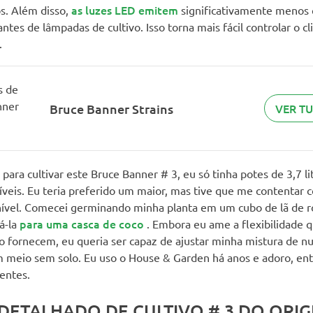
as luzes LED emitem
s. Além disso,
significativamente menos 
ntes de lâmpadas de cultivo. Isso torna mais fácil controlar o c
.
Bruce Banner Strains
VER T
 para cultivar este Bruce Banner # 3, eu só tinha potes de 3,7 li
íveis. Eu teria preferido um maior, mas tive que me contentar 
nível. Comecei germinando minha planta em um cubo de lã de r
para uma casca de coco
á-la
. Embora eu ame a flexibilidade q
lo fornecem, eu queria ser capaz de ajustar minha mistura de nu
m meio sem solo. Eu uso o House & Garden há anos e adoro, ent
ientes.
 DETALHADO DE CULTIVO # 3 DO ORIG