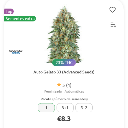
Top
Sementes extra
23% THC
Auto Gelato 33 (Advanced Seeds)
5
(4)
Feminizada
Automáticas
Pacote (número de sementes)
1
3+1
5+2
€8.3