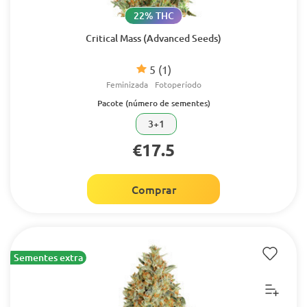
22% THC
Critical Mass (Advanced Seeds)
5
(1)
Feminizada
Fotoperíodo
Pacote (número de sementes)
3+1
€17.5
Comprar
Sementes extra