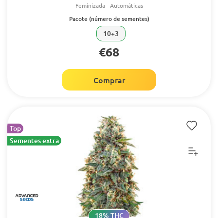
Feminizada
Automáticas
Pacote (número de sementes)
10+3
€68
Comprar
Top
Sementes extra
18% THC