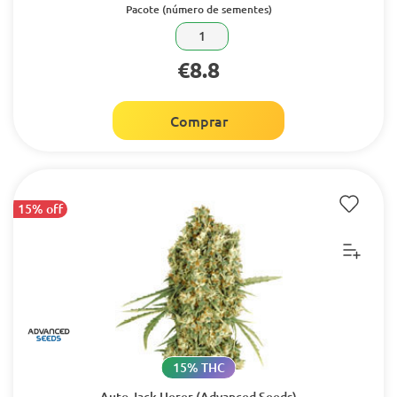
Pacote (número de sementes)
1
€8.8
Comprar
15% off
15% THC
Auto Jack Herer (Advanced Seeds)