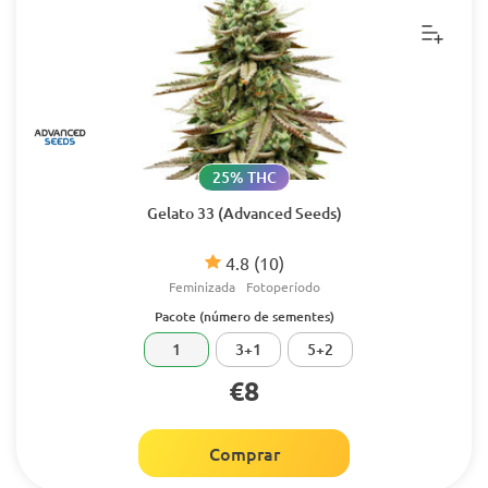
25% THC
Gelato 33 (Advanced Seeds)
4.8
(10)
Feminizada
Fotoperíodo
Pacote (número de sementes)
1
3+1
5+2
€8
Comprar