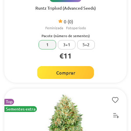
Runtz Triploid (Advanced Seeds)
0
(0)
Feminizada
Fotoperíodo
Pacote (número de sementes)
1
3+1
5+2
€11
Comprar
Top
Sementes extra