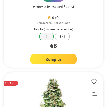
Amnesia (Advanced Seeds)
0
(0)
Feminizada
Fotoperíodo
Pacote (número de sementes)
1
3+1
€8
Comprar
15% off