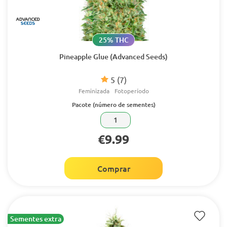
25% THC
Pineapple Glue (Advanced Seeds)
5
(7)
Feminizada
Fotoperíodo
Pacote (número de sementes)
1
€9.99
Comprar
Sementes extra