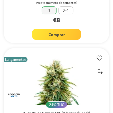
Pacote (número de sementes)
1
3+1
€8
Comprar
Lançamentos
24% THC
Auto Bruce Banner XXL (Advanced Seeds)