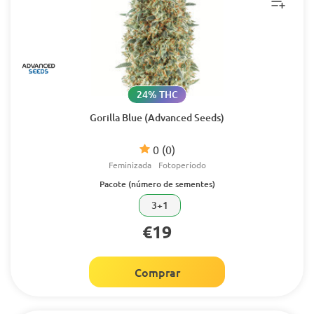
24% THC
Gorilla Blue (Advanced Seeds)
0
(0)
Feminizada
Fotoperíodo
Pacote (número de sementes)
3+1
€19
Comprar