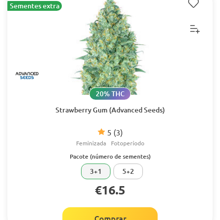
Sementes extra
20% THC
Strawberry Gum (Advanced Seeds)
5
(3)
Feminizada
Fotoperíodo
Pacote (número de sementes)
3+1
5+2
€16.5
Comprar