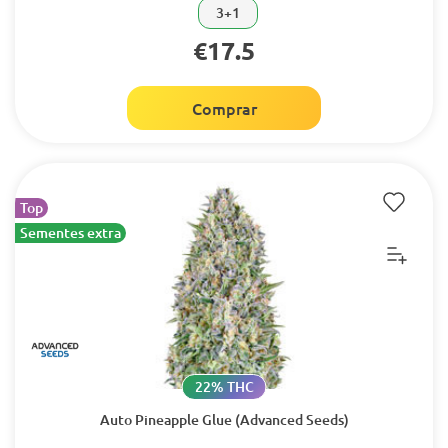
3+1
€17.5
Comprar
Top
Sementes extra
22% THC
Auto Pineapple Glue (Advanced Seeds)