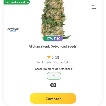
Sementes extra
17% THC
Afghan Skunk (Advanced Seeds)
5
(3)
Feminizada
Fotoperíodo
Pacote (número de sementes)
1
€8
Comprar