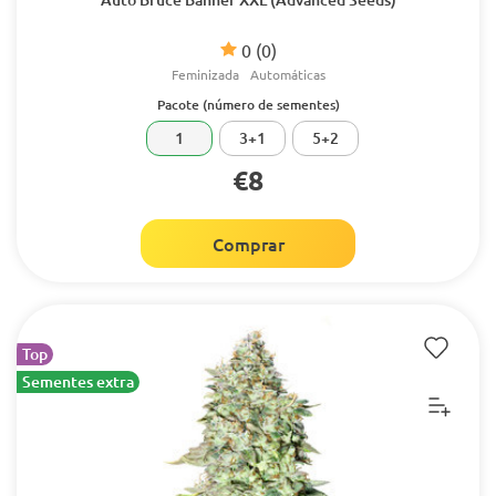
0
(0)
Feminizada
Automáticas
Pacote (número de sementes)
1
3+1
5+2
€8
Comprar
Top
Sementes extra