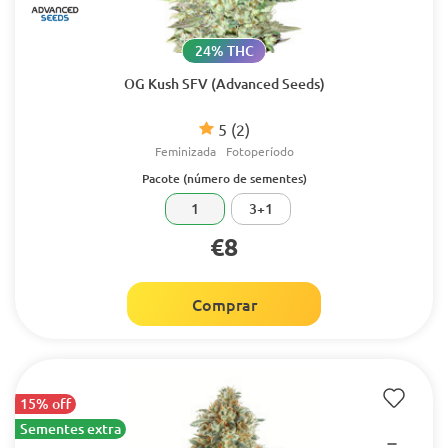
24% THC
OG Kush SFV (Advanced Seeds)
5
(2)
Feminizada
Fotoperíodo
Pacote (número de sementes)
1
3+1
€8
Comprar
15% off
Sementes extra