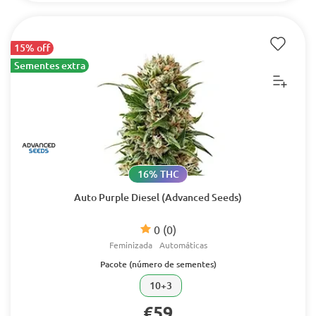
15% off
Sementes extra
16% THC
Auto Purple Diesel (Advanced Seeds)
0
(0)
Feminizada
Automáticas
Pacote (número de sementes)
10+3
€59