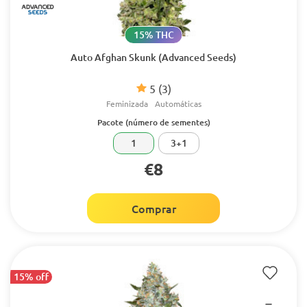
15% THC
Auto Afghan Skunk (Advanced Seeds)
5
(3)
Feminizada
Automáticas
Pacote (número de sementes)
1
3+1
€8
Comprar
15% off