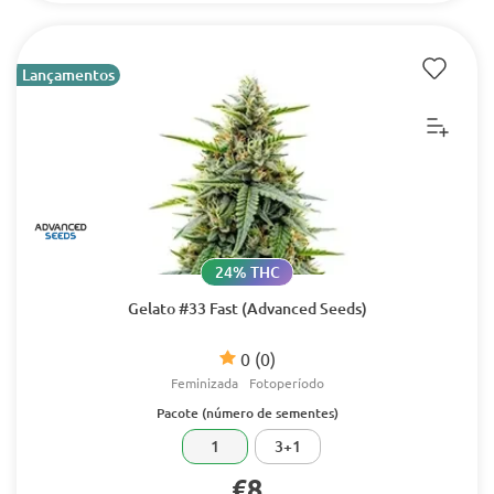
Lançamentos
24% THC
Gelato #33 Fast (Advanced Seeds)
0
(0)
Feminizada
Fotoperíodo
Pacote (número de sementes)
1
3+1
€8