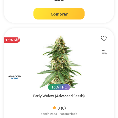
Comprar
15% off
16% THC
Early Widow (Advanced Seeds)
0
(0)
Feminizada
Fotoperíodo