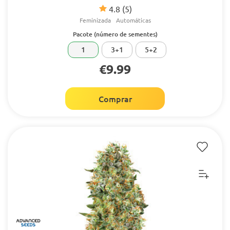
4.8
(5)
Feminizada
Automáticas
Pacote (número de sementes)
1
3+1
5+2
€9.99
Comprar