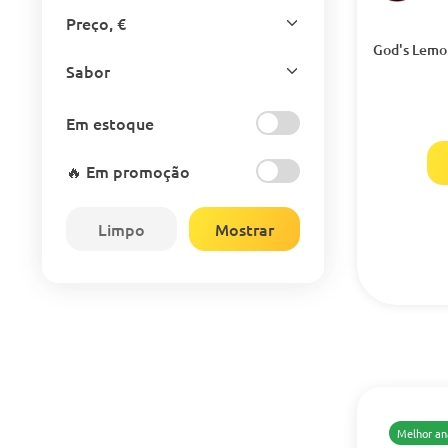
Preço, €
God's Lemon
Sabor
Em estoque
🔥 Em promoção
Limpo
Mostrar
Melhor an