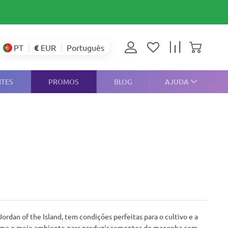
€
EUR
PT
Português
NTES
PROMOS
BLOG
AJUDA
ordan of the Island, tem condições perfeitas para o cultivo e a
áximo o meio ambiente para produzir sementes de maconha com