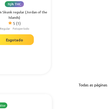
N/A THC
 Skunk regular (Jordan of the
Islands)
5
(1)
Regular
Fotoperíodo
Esgotado
Todas as páginas
álise