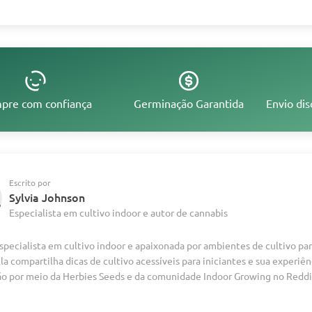
pre com confiança
Germinação Garantida
Envio dis
Escrito por
Sylvia Johnson
Especialista em cultivo indoor e autor de cannabis
especialista em cultivo indoor e apaixonada por ambientes de cultivo pa
Ela compartilha dicas de cultivo acessíveis para iniciantes e sua experiê
ão por meio da Herbies Seeds e da comunidade Indoor Growing no Reddi