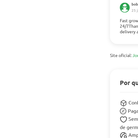
bob
25 
Fast grow
24/7Thank
Mostrar 
delivery 
Site oficial:
Jo
Por q
Conf
Paga
Sem
de germ
Ampl