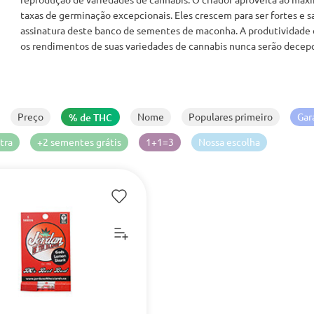
taxas de germinação excepcionais. Eles crescem para ser fortes e 
assinatura deste banco de sementes de maconha. A produtividade da
os rendimentos de suas variedades de cannabis nunca serão decep
Preço
Nome
Populares primeiro
Gar
% de THC
tra
+2 sementes grátis
1+1=3
Nossa escolha