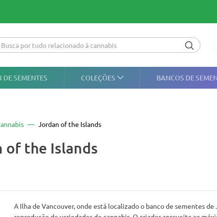
 DE SEMENTES
COLEÇÕES
BANCOS DE SEME
annabis
Jordan of the Islands
 of the Islands
A Ilha de Vancouver, onde está localizado o banco de sementes de J
reprodução de variedades de cannabis. O criador aproveita ao m