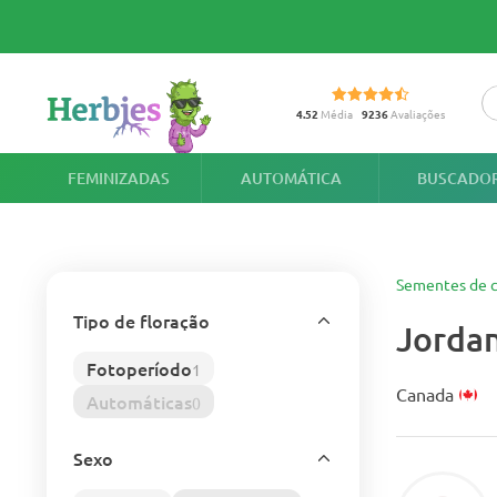
4.52
Média
9236
Avaliações
FEMINIZADAS
AUTOMÁTICA
BUSCADOR
Sementes de c
Tipo de floração
Jordan
Fotoperíodo
1
Canada
Automáticas
0
Sexo