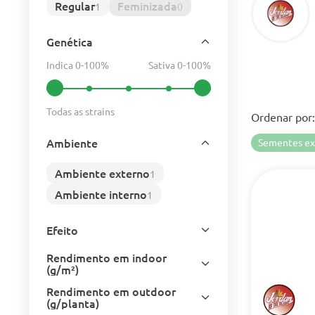
Regular
Feminizada
1
0
Genética
Indica 0-100%
Sativa 0-100%
Todas as strains
Ordenar por:
Ambiente
Sementes ex
Ambiente externo
1
Ambiente interno
1
Efeito
Rendimento em indoor
(g/m²)
Rendimento em outdoor
(g/planta)