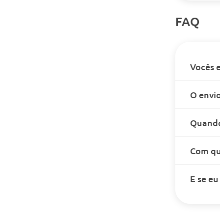
FAQ
Vocês 
O envio
Quando
Com qu
E se e