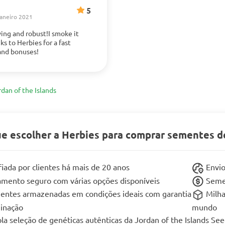
5
janeiro 2021
ing and robust!I smoke it
s to Herbies for a fast
mais
and bonuses!
rdan of the Islands
ue escolher a Herbies para comprar sementes de
iada por clientes há mais de 20 anos
Envio
mento seguro com várias opções disponíveis
Semen
entes armazenadas em condições ideais com garantia
Milha
inação
mundo
a seleção de genéticas autênticas da Jordan of the Islands Se