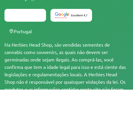
Portugal
Na Herbies Head Shop, são vendidas sementes de
cannabis como souvenirs, as quais não devem ser
germinadas onde sejam ilegais. Ao comprá-las, você
confirma que tem a idade legal para isso e está ciente das
legislações e regulamentações locais. A Herbies Head
Shop não é responsável por quaisquer violações da lei. Os
produtos e as informações contidas neste site não foram
avaliadas pelo FDA e NÃO têm a pretensão de
diagnosticar, tratar, curar ou prevenir qualquer
enfermidade. Todos os produtos contêm menos de 0,3%
de THC, quando aplicável, de acordo com as
regulamentações federais. Por favor, certifique-se da