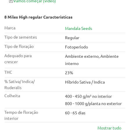
Vamos começar
(vídeo)
após a mudança para 12/12. Outra característica positiva é a
produção rápida e abundante de resina durante a floração
precoce, que recompensa seus esforços desde o início.
8 Miles High regular Características
Marca
Mandala Seeds
Tipo de sementes
Regular
Tipo de floração
Fotoperíodo
Adequado para
Ambiente externo, Ambiente
crescer
interno
THC
23%
% Sativa/ Indica/
Híbrido Sativa / Indica
Ruderalis
Colheita
400 - 450 g/m² no interior
800 - 1000 g/planta no exterior
Tempo de floração
60 - 65 dias
interior
Mostrar tudo