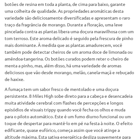
botões de resina em toda a planta, de cima para baixo, garante
uma colheita de qualidade. As propriedades aromáticas desta
variedade são deliciosamente diversificadas e apresentam o raro
traço da fragrância de morango. Durante a floração, uma leve
pincelada contra as plantas libera uma doçura maravilhosa com um
tom terroso. Este aroma delicado é seguido pela frescura de pinho
mais dominante. À medida que as plantas amadurecem, você
também pode detectar cheiros de um aroma doce de limonada ou
amêndoa-tangerina. Os botões curados podem reter o cheiro de
menta a pinho, mas, além disso, há uma variedade de aromas
deliciosos que vão desde morango, melão, canela-maçã e rebuçado
de haxixe.
A fumaça tem um sabor fresco de mentolado e uma doçura
persistente. 8 Miles High sobe direto para a cabeça e desencadeia
muita atividade cerebral com flashes de percepções e longos
episódios de visuais trippy quando você fecha os olhos e muda
para o piloto automático. Este é um fumo diurno funcional ou um
toque de despertar para mantê-lo em pé na festa à noite. O efeito
edificante, quase eufórico, começa assim que você atinge a
altitude máxima. Esta sativa energética desliza suavemente para