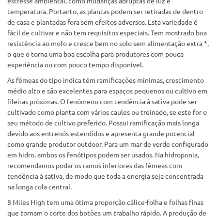
estresse ambiental, como mudanças abruptas de luz e
temperatura. Portanto, as plantas podem ser retiradas de dentro
de casa e plantadas fora sem efeitos adversos. Esta variedade é
fácil de cultivar e não tem requisitos especiais. Tem mostrado boa
resistência ao mofo e cresce bem no solo sem alimentação extra *,
o que o torna uma boa escolha para produtores com pouca
experiência ou com pouco tempo disponível.
As fêmeas do tipo indica têm ramificações mínimas, crescimento
médio alto e são excelentes para espaços pequenos ou cultivo em
fileiras próximas. O fenómeno com tendência à sativa pode ser
cultivado como planta com vários caules ou treinado, se este for o
seu método de cultivo preferido. Possui ramificação mais longa
devido aos entrenós estendidos e apresenta grande potencial
como grande produtor outdoor. Para um mar de verde configurado
em hidro, ambos os fenótipos podem ser usados. Na hidroponia,
recomendamos podar os ramos inferiores das fêmeas com
tendência à sativa, de modo que toda a energia seja concentrada
na longa cola central.
8 Miles High tem uma ótima proporção cálice-folha e folhas finas
que tornam o corte dos botões um trabalho rápido. A produção de