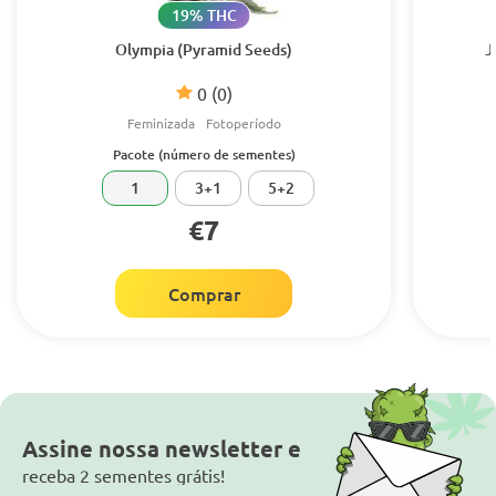
19% THC
Olympia (Pyramid Seeds)
J
0
(0)
Feminizada
Fotoperíodo
Pacote (número de sementes)
1
3+1
5+2
€7
Comprar
Assine nossa newsletter e
receba 2 sementes grátis!