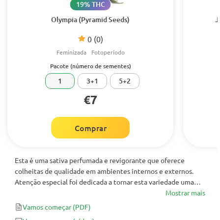
19% THC
Olympia (Pyramid Seeds)
J
0
(0)
Feminizada
Fotoperíodo
Pacote (número de sementes)
1
3+1
5+2
€7
Comprar
Esta é uma sativa perfumada e revigorante que oferece
colheitas de qualidade em ambientes internos e externos.
Atenção especial foi dedicada a tornar esta variedade uma
planta de baixa manutenção que termina em meados de
Mostrar mais
outubro nos climas do norte. A floração começa rapidamente
Vamos começar
(PDF)
com a sexagem da maioria das plantas dentro de uma semana