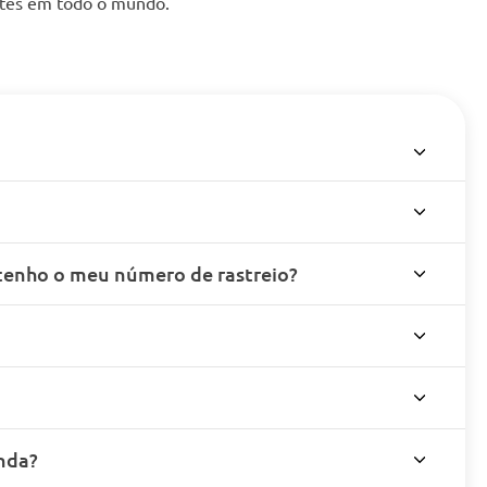
entes em todo o mundo.
enho o meu número de rastreio?
nda?