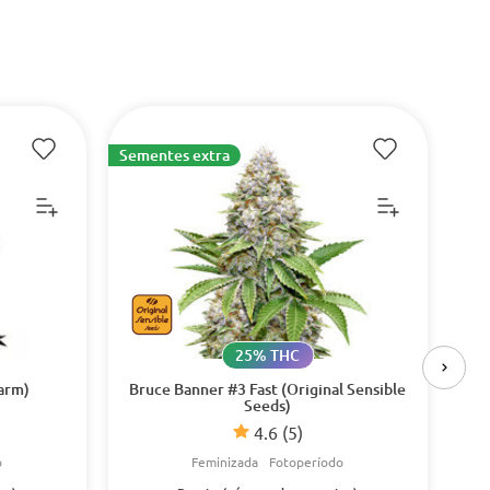
Sementes extra
15%
25% THC
arm)
Bruce Banner #3 Fast (Original Sensible
Seeds)
4.6
(5)
o
Feminizada
Fotoperíodo