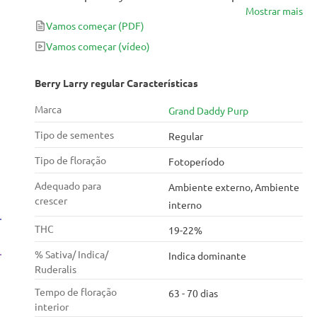
Mostrar mais
variedade de sementes úmidas a um nível quase
Vamos começar
(PDF)
nunca visto antes na maconha medicinal. Seu sabor
frutado de alcaçuz é intenso a um nível que os
Vamos começar
(vídeo)
conhecedores irão adorar.
Berry Larry regular Características
Marca
Grand Daddy Purp
Tipo de sementes
Regular
Tipo de floração
Fotoperíodo
Adequado para
Ambiente externo, Ambiente
crescer
interno
THC
19-22%
% Sativa/ Indica/
Indica dominante
Ruderalis
Tempo de floração
63 - 70 dias
interior