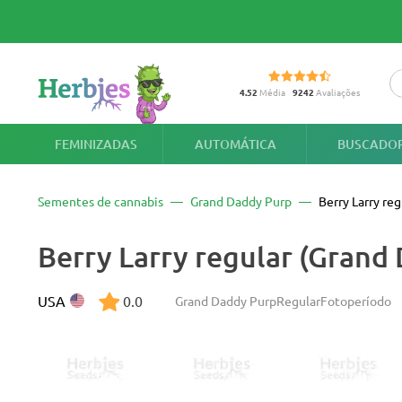
4.52
Média
9242
Avaliações
FEMINIZADAS
AUTOMÁTICA
BUSCADOR
Sementes de cannabis
Grand Daddy Purp
Berry Larry reg
Berry Larry regular (Grand
USA
0.0
Grand Daddy Purp
Regular
Fotoperíodo