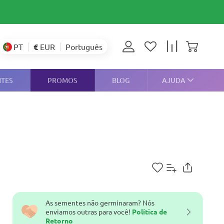
€
EUR
PT
Português
NTES
PROMOS
BLOG
AJUDA
As sementes não germinaram? Nós
enviamos outras para você!
Política de
Retorno