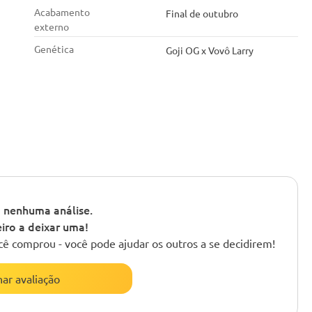
Acabamento
Final de outubro
externo
Genética
Goji OG x Vovô Larry
 nenhuma análise.
iro a deixar uma!
cê comprou - você pode ajudar os outros a se decidirem!
nar avaliação