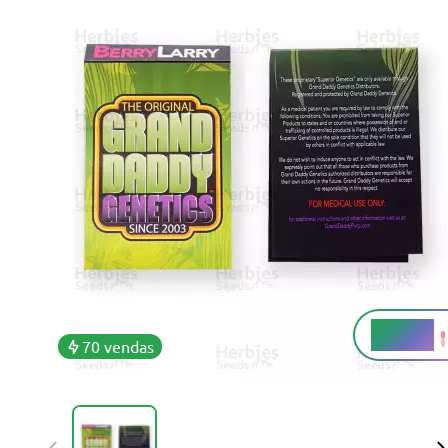
19-22%
THC
70 vendas