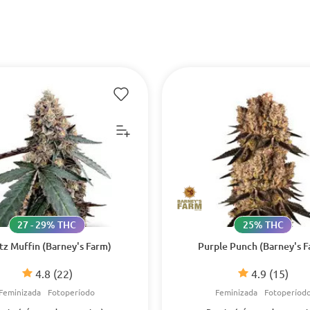
27 - 29% THC
25% THC
tz Muffin (Barney's Farm)
Purple Punch (Barney's F
4.8
(22)
4.9
(15)
Feminizada
Fotoperíodo
Feminizada
Fotoperíod