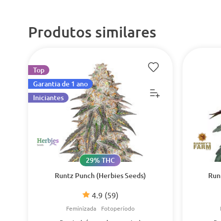
Produtos similares
Top
Garantia de 1 ano
Iniciantes
29% THC
Runtz Punch (Herbies Seeds)
Run
4.9
(59)
Feminizada
Fotoperíodo