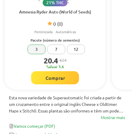
21% THC
Amnesia Ryder Auto (World of Seeds)
0
(0)
Feminizada
Automáticas
Pacote (número de sementes)
3
7
12
20.4
€24
Salvar 3.6
Comprar
Esta nova variedade de Superautomatic foi criada a partir de
um cruzamento entre o original inglês Cheese x Oldtimer
Haze x Stitch0. Essas plantas são uniformes e têm um poder
extraordinário ... Foi hibridizado para expressar características
Mostrar mais
de vigor, potência, alto rendimento e estabilidade igual ou
Vamos começar
(PDF)
melhor do que qualquer planta não automática. De tamanho