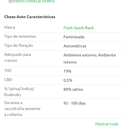
Vamos começar
(vídeo)
médio, bem ramificado, muito floral e excepcionalmente
resinoso.
Chaze Auto Características
Marca
Flash Seeds Bank
Tipo de sementes
Feminizada
Tipo de floração
Automáticas
Adequado para
Ambiente externo, Ambiente
crescer
interno
THC
19%
CBD
0,5%
% Sativa/ Indica/
80% sativa
Ruderalis
Da seme a
95 - 100 dias
raccoltoDa semente
à colheita
Mostrar tudo