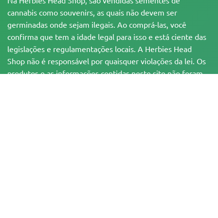
cannabis como souvenirs, as quais não devem ser
germinadas onde sejam ilegais. Ao comprá-las, você
confirma que tem a idade legal para isso e está ciente das
legislações e regulamentações locais. A Herbies Head
Shop não é responsável por quaisquer violações da lei. Os
produtos e as informações contidas neste site não foram
avaliadas pelo FDA e NÃO têm a pretensão de
diagnosticar, tratar, curar ou prevenir qualquer
enfermidade. Todos os produtos contêm menos de 0,3%
de THC, quando aplicável, de acordo com as
regulamentações federais. Por favor, certifique-se da
conformidade com suas leis locais, já que a Herbies não
oferece aconselhamento legal e não assume qualquer
responsabilidade pelo uso ou cultivo de cannabis em áreas
onde isso é proibido.
Os pagamentos feitos neste site podem ser processados de duas formas:
— Diretamente pela Pure Atmosphere S.A.M. S.L.