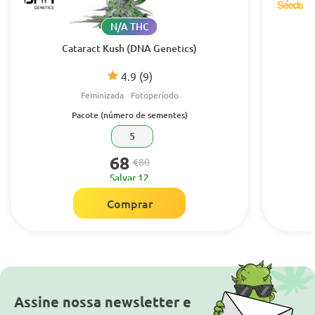
N/A THC
Cataract Kush (DNA Genetics)
4.9
(9)
Feminizada
Fotoperíodo
Pacote (número de sementes)
5
68
€80
Salvar 12
Comprar
Assine nossa newsletter e