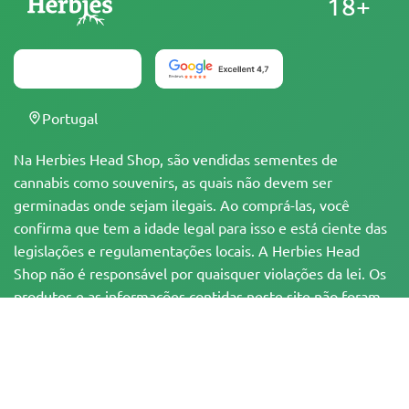
18+
Portugal
Na Herbies Head Shop, são vendidas sementes de
cannabis como souvenirs, as quais não devem ser
germinadas onde sejam ilegais. Ao comprá-las, você
confirma que tem a idade legal para isso e está ciente das
legislações e regulamentações locais. A Herbies Head
Shop não é responsável por quaisquer violações da lei. Os
produtos e as informações contidas neste site não foram
avaliadas pelo FDA e NÃO têm a pretensão de
diagnosticar, tratar, curar ou prevenir qualquer
enfermidade. Todos os produtos contêm menos de 0,3%
de THC, quando aplicável, de acordo com as