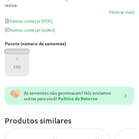
resina.
Mostrar mais
Vamos começar
(PDF)
Vamos começar
(vídeo)
Pacote (número de sementes)
Descontinuado
1
€80
As sementes não germinaram? Nós enviamos
outras para você!
Política de Retorno
Produtos similares