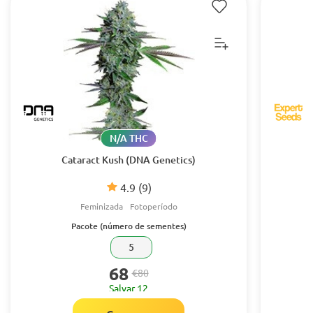
N/A THC
Cataract Kush (DNA Genetics)
4.9
(9)
Feminizada
Fotoperíodo
Pacote (número de sementes)
5
68
€80
Salvar 12