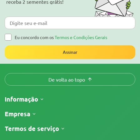
receba 2 sementes grátis!
Eu concordo com os
Termos e Condições Gerais
Assinar
De volta ao topo
Informação
Envio
Empresa
Acompanhar o meu pedido
Sobre nós
Termos de serviço
Política de Devolução
Contatos
Lista de preços