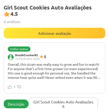
Girl Scout Cookies Auto Avaliações
4.5
6 análises
Adicionar avaliação
Melhor análise
DeathCrusher92
5
10 Fevereiro 2020
Overall, this strain was really easy to grow and fun to watch!
For anyone that's a first time grower (or even experienced)
this one is good enough for personal use. She handled the
intense heat quite well! Never wilted even when it was 90
degrees in the tent. I'm still incredibly happy with the
None
outcome!
2 thumbs up! It took 5 minutes to feel the effects of my high.
7
Got really warm and fuzzy pretty quickly. I feel it more in my
head and chest. I feel great 😁 My reaction time has slowed
down a lot, so I won't be smoking this while I'm out and
Girl Scout Cookies Auto Avaliações
Descrição
about. I even zoned out while I was typing this. Overall, I
6