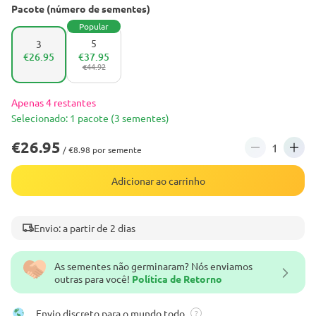
Pacote (número de sementes)
Popular
5
3
€26.95
€37.95
€44.92
Apenas 4 restantes
Selecionado: 1 pacote (3 sementes)
€26.95
/ €8.98 por semente
Adicionar ao carrinho
Envio: a partir de 2 dias
As sementes não germinaram? Nós enviamos
outras para você!
Política de Retorno
Envio discreto para o mundo todo
?