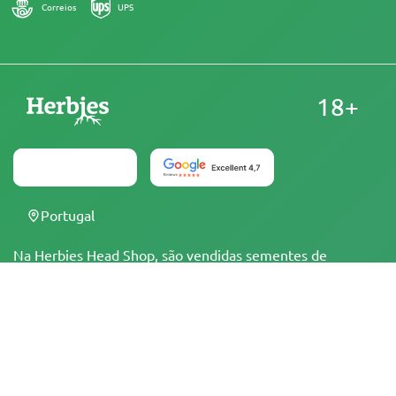
Correios
UPS
18+
Portugal
Na Herbies Head Shop, são vendidas sementes de
cannabis como souvenirs, as quais não devem ser
germinadas onde sejam ilegais. Ao comprá-las, você
confirma que tem a idade legal para isso e está ciente das
legislações e regulamentações locais. A Herbies Head
Shop não é responsável por quaisquer violações da lei. Os
produtos e as informações contidas neste site não foram