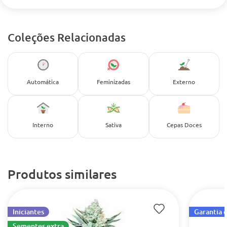
Coleções Relacionadas
Automática
Feminizadas
Externo
Interno
Sativa
Cepas Doces
Produtos similares
Iniciantes
Garantia 
Sementes extra