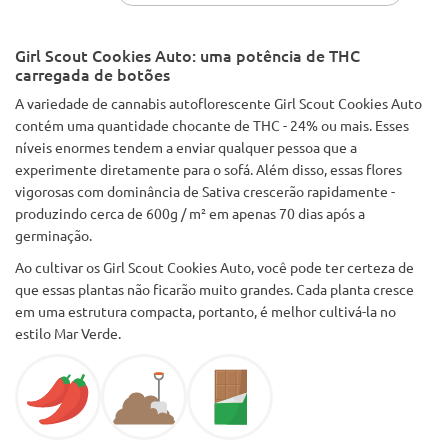
really love this strain and the feelings of bliss coming from
my body. The taste was great and she smells very sweet.
Girl Scout Cookies Auto: uma potência de THC
carregada de botões
A variedade de cannabis autoflorescente Girl Scout Cookies Auto
contém uma quantidade chocante de THC - 24% ou mais. Esses
níveis enormes tendem a enviar qualquer pessoa que a
experimente diretamente para o sofá. Além disso, essas flores
vigorosas com dominância de Sativa crescerão rapidamente -
produzindo cerca de 600g / m² em apenas 70 dias após a
germinação.
Ao cultivar os Girl Scout Cookies Auto, você pode ter certeza de
que essas plantas não ficarão muito grandes. Cada planta cresce
em uma estrutura compacta, portanto, é melhor cultivá-la no
estilo Mar Verde.