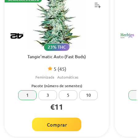
23% THC
Tangie'matic Auto (Fast Buds)
5
(45)
Feminizada
Automáticas
Pacote (número de sementes)
1
3
5
10
€11
Comprar