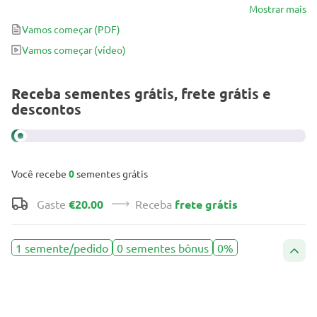
camadas de tricomas escorrendo - a variedade Girl Scout Cookies
Mostrar mais
Auto é uma obra-prima que todos os produtores precisam
Vamos começar
(PDF)
experimentar pelo menos uma vez na vida.
Vamos começar
(vídeo)
Receba sementes grátis, frete grátis e
descontos
Você recebe
0
sementes grátis
Gaste
€20.00
Receba
frete grátis
1 semente/pedido
0 sementes bônus
0%