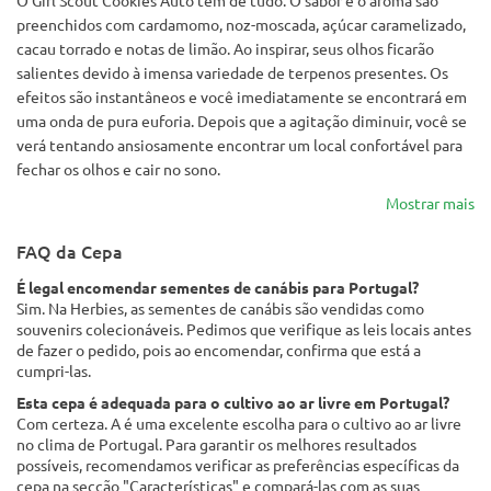
preenchidos com cardamomo, noz-moscada, açúcar caramelizado,
cacau torrado e notas de limão. Ao inspirar, seus olhos ficarão
salientes devido à imensa variedade de terpenos presentes. Os
efeitos são instantâneos e você imediatamente se encontrará em
uma onda de pura euforia. Depois que a agitação diminuir, você se
verá tentando ansiosamente encontrar um local confortável para
fechar os olhos e cair no sono.
Mostrar mais
FAQ da Cepa
É legal encomendar sementes de canábis para Portugal?
Sim. Na Herbies, as sementes de canábis são vendidas como
souvenirs colecionáveis. Pedimos que verifique as leis locais antes
de fazer o pedido, pois ao encomendar, confirma que está a
cumpri-las.
Esta cepa é adequada para o cultivo ao ar livre em Portugal?
Com certeza. A é uma excelente escolha para o cultivo ao ar livre
no clima de Portugal. Para garantir os melhores resultados
possíveis, recomendamos verificar as preferências específicas da
cepa na secção "Características" e compará-las com as suas