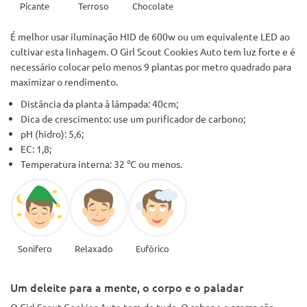
Picante
Terroso
Chocolate
É melhor usar iluminação HID de 600w ou um equivalente LED ao
cultivar esta linhagem. O Girl Scout Cookies Auto tem luz forte e é
necessário colocar pelo menos 9 plantas por metro quadrado para
maximizar o rendimento.
Distância da planta à lâmpada: 40cm;
Dica de crescimento: use um purificador de carbono;
pH (hidro): 5,6;
EC: 1,8;
Temperatura interna: 32 ℃ ou menos.
Sonífero
Relaxado
Eufórico
Um deleite para a mente, o corpo e o paladar
O Girl Scout Cookies Auto tem de tudo. O sabor e o aroma são