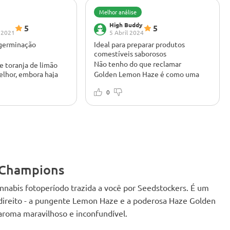
Melhor análise
High Buddy
5
5
 2021
5 Abril 2024
 germinação
Ideal para preparar produtos
comestíveis saborosos
Não tenho do que reclamar
e toranja de limão
elhor, embora haja
Golden Lemon Haze é como uma
ões dos pais que
explosão de cítricos no seu nariz! O
 de limão e haxixe de
aroma atinge você com um toque
0
zz edificante.
picante, quase como se você
estivesse caminhando por um
limoeiro. Fumá-lo é uma delícia -
cada tragada é uma onda de sabor
cítrico🍋 com um tom turvo que faz
suas papilas gustativas dançarem. O
cheiro é tão forte que uma vez um
 Champions
vizinho me perguntou se eu tinha
uma barraca de limonada! Perfeito
para quem aprecia um aroma e sabor
nabis fotoperíodo trazida a você por Seedstockers. É um
fortes. Seu perfil rico em terpeno
 direito - a pungente Lemon Haze e a poderosa Haze Golden
também o torna ideal para fazer
roma maravilhoso e inconfundível.
comestíveis caseiros muito
saborosos.