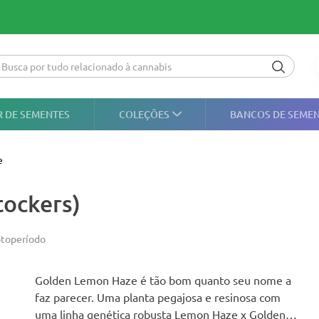
 DE SEMENTES
COLEÇÕES
BANCOS DE SEME
e
ockers)
toperíodo
Golden Lemon Haze é tão bom quanto seu nome a
faz parecer. Uma planta pegajosa e resinosa com
uma linha genética robusta Lemon Haze x Golden