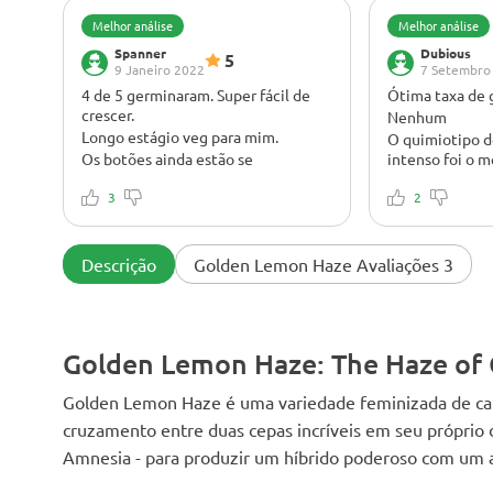
Melhor análise
Melhor análise
Spanner
Dubious
5
9 Janeiro 2022
7 Setembro
4 de 5 germinaram. Super fácil de
Ótima taxa de
crescer.
Nenhum
Longo estágio veg para mim.
O quimiotipo d
Os botões ainda estão se
intenso foi o m
acumulando agora. Fácil crescer. Um
muitas express
esticado por algum motivo em
3
principalmente
2
comparação com os outros. Super
prata super. Bu
cheiroso. Tão pegajoso. Cabelos
ótimos. As fotos são flor da semana
Descrição
Golden Lemon Haze Avaliações 3
3.
Golden Lemon Haze: The Haze of
Golden Lemon Haze é uma variedade feminizada de can
cruzamento entre duas cepas incríveis em seu próprio
Amnesia - para produzir um híbrido poderoso com um a