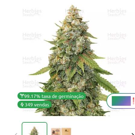
99.17% taxa de germinação
23-26%
THC
349 vendas