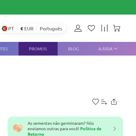
€
EUR
PT
Português
NTES
PROMOS
BLOG
AJUDA
As sementes não germinaram? Nós
enviamos outras para você!
Política de
Retorno