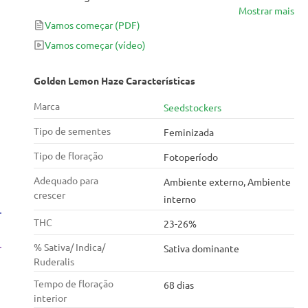
Mostrar mais
Amnesia, Golden Lemon Haze oferece excelentes
Vamos começar
(PDF)
resultados em tempos ultrarrápidos; trazendo até
600g / m² de botões revestidos de resina potentes
Vamos começar
(vídeo)
após um período de floração de 10 semanas.
Golden Lemon Haze Características
Marca
Seedstockers
Tipo de sementes
Feminizada
Tipo de floração
Fotoperíodo
Adequado para
Ambiente externo, Ambiente
crescer
interno
THC
23-26%
% Sativa/ Indica/
Sativa dominante
Ruderalis
Tempo de floração
68 dias
interior