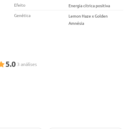
Efeito
Energia cítrica positiva
Genética
Lemon Haze x Golden
Amnésia
5.0
3 análises