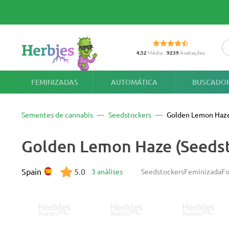
4.52
Média
9239
Avaliações
FEMINIZADAS
AUTOMÁTICA
BUSCADOR
Sementes de cannabis
Seedstockers
Golden Lemon Haz
Golden Lemon Haze (Seedst
Spain
5.0
3 análises
Seedstockers
Feminizada
Fo