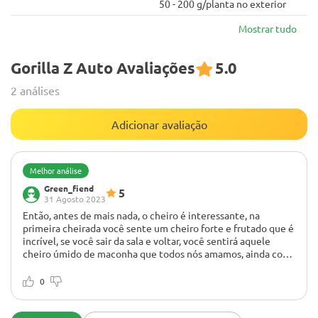
50 - 200 g/planta no exterior
Mostrar tudo
Gorilla Z Auto Avaliações
5.0
2 análises
Adicionar avaliação
Melhor análise
Green_fiend
5
31 Agosto 2023
Então, antes de mais nada, o cheiro é interessante, na
primeira cheirada você sente um cheiro forte e frutado que é
incrível, se você sair da sala e voltar, você sentirá aquele
cheiro úmido de maconha que todos nós amamos, ainda com
um toque de frutado, ao arrotar os potes todo o andar de
Nenhum
baixo da minha casa se enche de aroma e eu adoro isso 😎😎
Provei alguns botões e devo dizer que estou bem
0
😎😎
impressionado, ao inspirar sinto sabores frutados/florais e ao
expirar ela fica meio picante, sei que isso vai melhorar com a