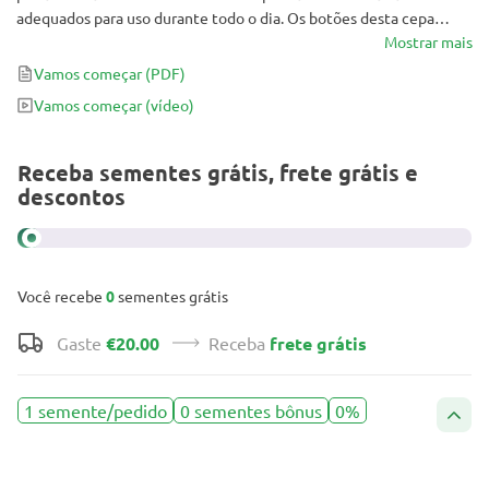
adequados para uso durante todo o dia. Os botões desta cepa
podem conter até 25% de THC e vêm com um incrível perfil de
Mostrar mais
terpeno que vai explodir a sua mente.
Vamos começar
(PDF)
Vamos começar
(vídeo)
Receba sementes grátis, frete grátis e
descontos
Você recebe
0
sementes grátis
Gaste
€20.00
Receba
frete grátis
1 semente/pedido
0 sementes bônus
0%