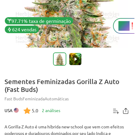
97.71% taxa de germinação
25%
THC
624 vendas
Sementes Feminizadas Gorilla Z Auto
(Fast Buds)
Fast Buds
Feminizada
Automáticas
5.0
USA
2 análises
A Gorilla Z Auto é uma híbrida new-school que vem com efeitos
poderosos e duradouros dominados por seu lado Indica e