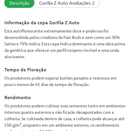
cura e mal posso esperar. A sensação até agora, você está
Descrição
Gorilla Z Auto Avaliações 2
fumando um J e pensando que é uma coisa legal (um pouco
dura porque ela precisa se curar), mas não sente nada. No
meio do seu tipo, olá, posso sentir algo, quando você termina
Informação da cepa Gorilla Z Auto
seu J você fica chapado até os ossos 😎😎😎 você sente isso
na cabeça e nos olhos e então começa a percorrer todo o
Esta autoflorescente extremamente doce e poderosa foi
corpo. Agora, neste estágio, você ainda está móvel e pode
desenvolvida pelos criadores da Fast Buds e vem como um 30%
fazer o que precisa, mas então é atingido com força total e é
hora de deitar no sofá e se perder por algumas horas, tive que
Sativa e 70% Indica. Esta cepa Indica-dominante é uma obra-prima
assistir a um episódio de TV duas vezes porque posso ' não te
da genética que oferece um perfil terpeno incrível e uma onda
conto o que aconteceu da primeira vez 🤣🤣🤣 corpo inteiro
alucinante.
pedrado e se você fuma mais é hora de dizer boa noite 🤣🤣🤣
Tempo de Floração
Os produtores podem esperar botões pesados e resinosos em
pouco menos de 65 dias de tempo de floração.
Rendimento
Os produtores podem cultivar suas sementes tanto em ambientes
internos quanto externos e não ficarão desapontados com a
colheita. Se cultivada dentro de casa, a colheita pode alcançar até
2
550 g/m
, enquanto em um ambiente externo, os rendimentos