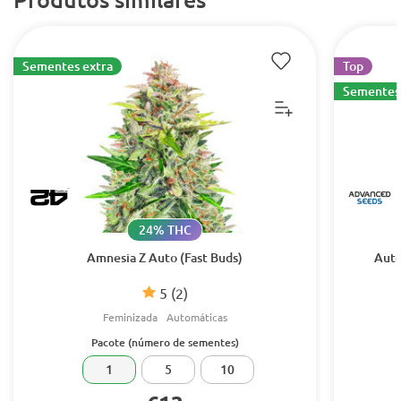
Sementes extra
Top
Sementes 
24% THC
Amnesia Z Auto (Fast Buds)
Auto
5
(2)
Feminizada
Automáticas
Pacote (número de sementes)
1
5
10