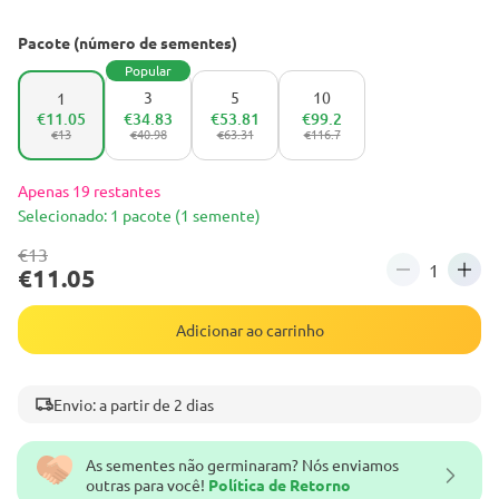
Pacote (número de sementes)
Popular
3
5
10
1
€11.05
€34.83
€53.81
€99.2
€13
€40.98
€63.31
€116.7
Apenas 19 restantes
Selecionado: 1 pacote (1 semente)
€13
€11.05
Adicionar ao carrinho
Envio: a partir de 2 dias
As sementes não germinaram? Nós enviamos
outras para você!
Política de Retorno