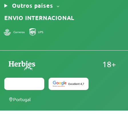
Outros países
ENVIO INTERNACIONAL
Correios
UPS
18+
Portugal
Na Herbies Head Shop, são vendidas sementes de
cannabis como souvenirs, as quais não devem ser
germinadas onde sejam ilegais. Ao comprá-las, você