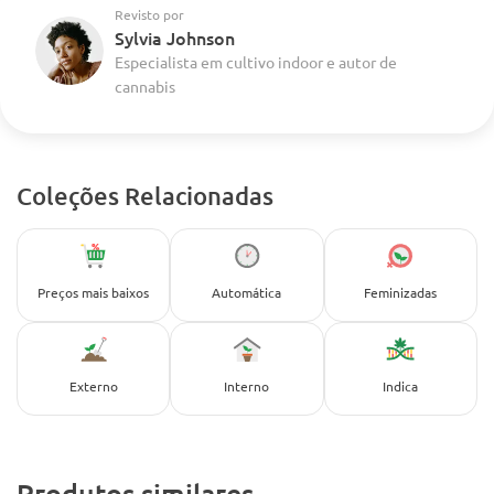
Revisto por
Sylvia Johnson
Especialista em cultivo indoor e autor de
cannabis
Coleções Relacionadas
Preços mais baixos
Automática
Feminizadas
Externo
Interno
Indica
Produtos similares