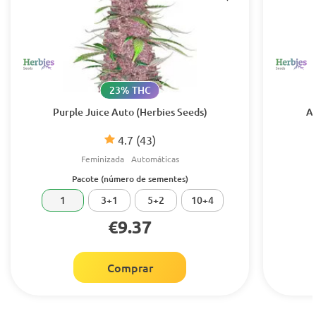
23% THC
Purple Juice Auto (Herbies Seeds)
Au
4.7
(43)
Feminizada
Automáticas
Pacote (número de sementes)
1
3+1
5+2
10+4
€9.37
Comprar