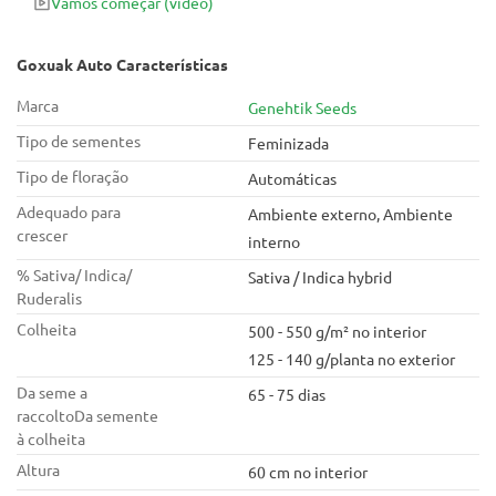
Vamos começar
(vídeo)
Goxuak Auto Características
Marca
Genehtik Seeds
Tipo de sementes
Feminizada
Tipo de floração
Automáticas
Adequado para
Ambiente externo, Ambiente
crescer
interno
% Sativa/ Indica/
Sativa / Indica hybrid
Ruderalis
Colheita
500 - 550 g/m² no interior
125 - 140 g/planta no exterior
Da seme a
65 - 75 dias
raccoltoDa semente
à colheita
Altura
60 cm no interior