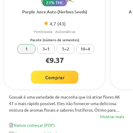
23% THC
Purple Juice Auto (Herbies Seeds)
Au
4.7
(43)
Feminizada
Automáticas
Pacote (número de sementes)
1
3+1
5+2
10+4
€9.37
Comprar
Goxuak é uma variedade de maconha que irá atirar flores AK
47 o mais rápido possível. Eles irão fornecer uma deliciosa
mistura de aromas florais e sabores frutíferos. Ótimo para
operações SOG, especialmente sob fotoperíodo 20/4. Um
Mostrar mais
pequeno exemplar de Sativa adequado para todos os
Vamos começar
(PDF)
produtores!