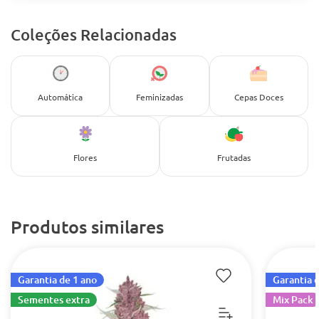
Coleções Relacionadas
Automática
Feminizadas
Cepas Doces
Flores
Frutadas
Produtos similares
Garantia de 1 ano
Garantia 
Sementes extra
Mix Pack