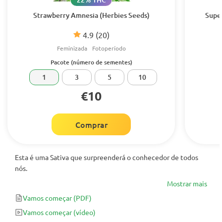
Strawberry Amnesia (Herbies Seeds)
Supe
4.9
(20)
Feminizada
Fotoperíodo
Pacote (número de sementes)
1
3
5
10
€10
Comprar
Esta é uma Sativa que surpreenderá o conhecedor de todos
nós.
Mostrar mais
Vamos começar
(PDF)
Vamos começar
(vídeo)