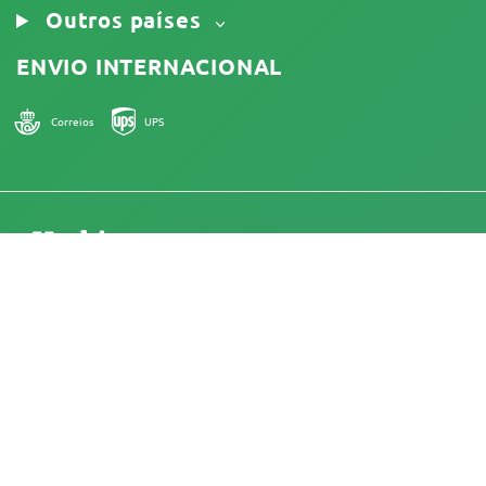
Outros países
ENVIO INTERNACIONAL
Correios
UPS
18+
Portugal
Na Herbies Head Shop, são vendidas sementes de
cannabis como souvenirs, as quais não devem ser
germinadas onde sejam ilegais. Ao comprá-las, você