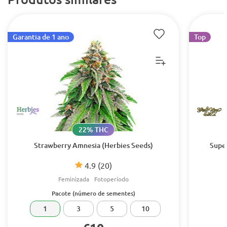
Garantia de 1 ano
Top
22% THC
Strawberry Amnesia (Herbies Seeds)
Supe
4.9
(20)
Feminizada
Fotoperíodo
Pacote (número de sementes)
1
3
5
10