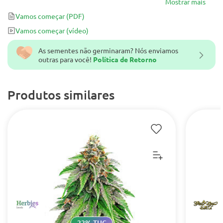
Mostrar mais
Vamos começar
(PDF)
Vamos começar
(vídeo)
As sementes não germinaram? Nós enviamos
outras para você!
Política de Retorno
Produtos similares
22% THC