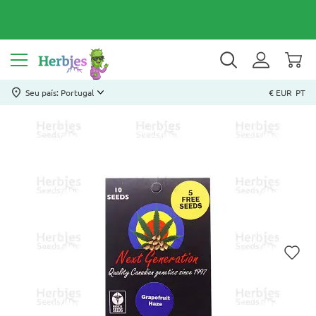
Seu país: Portugal
€ EUR
PT