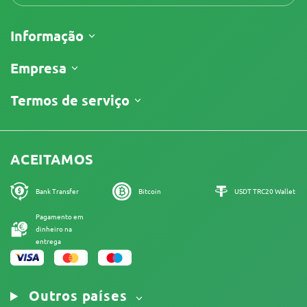
Informação
Envio
Empresa
Acompanhar o meu pedido
Sobre nós
Termos de serviço
Política de Devolução
Contatos
Lista de preços
Termos e Condições
Avaliações
Promoções
Isenção de Responsabilidade Limitada
Programa de Afiliados
ACEITAMOS
Política de Privacidade
Nossos autores
Política de Cookies
Mapa do site
Bank Transfer
Bitcoin
USDT TRC20 Wallet
Aviso Legal
Pagamento em
dinheiro na
entrega
Outros países