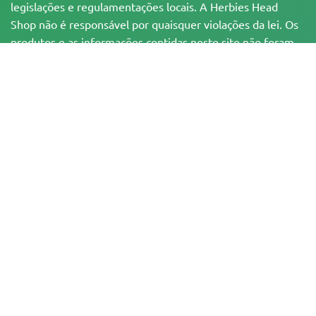
legislações e regulamentações locais. A Herbies Head
Shop não é responsável por quaisquer violações da lei. Os
produtos e as informações contidas neste site não foram
avaliadas pelo FDA e NÃO têm a pretensão de
diagnosticar, tratar, curar ou prevenir qualquer
enfermidade. Todos os produtos contêm menos de 0,3%
de THC, quando aplicável, de acordo com as
regulamentações federais. Por favor, certifique-se da
conformidade com suas leis locais, já que a Herbies não
oferece aconselhamento legal e não assume qualquer
responsabilidade pelo uso ou cultivo de cannabis em áreas
onde isso é proibido.
Os pagamentos feitos neste site podem ser processados de duas formas:
— Diretamente pela Pure Atmosphere S.A.M. S.L.
— Através do nosso provedor de serviços de pagamento, WORLD SPACE
LINK SL, localizado em Calle El Pilar, 17, 03005 Alicante, Espanha, com o
número de identificação fiscal B56571102, para determinadas transações.
Copyright © 2007-2026