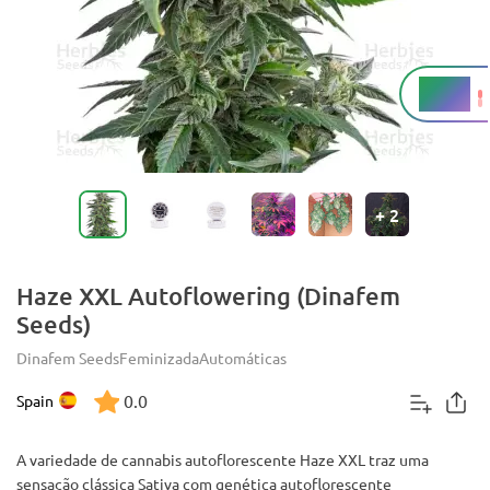
20+%
THC
+
2
Haze XXL Autoflowering (Dinafem
Seeds)
Dinafem Seeds
Feminizada
Automáticas
0.0
Spain
A variedade de cannabis autoflorescente Haze XXL traz uma
sensação clássica Sativa com genética autoflorescente