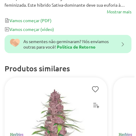
feminizada. Este híbrido Sativa-dominante deve sua euforia à
linhagem original, Jack Herer e Haze 2.0 Auto. Esta cepa
Mostrar mais
verdadeiramente XXL irá tombar sob seu peso com o número de
Vamos começar
(PDF)
botões brilhantes que produzirá para você.
Vamos começar
(vídeo)
As sementes não germinaram? Nós enviamos
outras para você!
Política de Retorno
Produtos similares