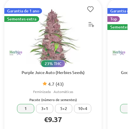
Garantia de 1 ano
Garantia 
Sementes extra
Top
Sementes 
23% THC
Purple Juice Auto (Herbies Seeds)
Godz
4.7
(43)
Feminizada
Automáticas
Pacote (número de sementes)
1
3+1
5+2
10+4
€9.37