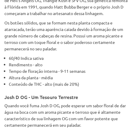
de Hell's Angels OG, Triangle Kush e SFV OG, sua genética remonta
à Flórida em 1991, quando Matt Bubba Berger e o próprio Josh D
começaram a trabalhar no artesanato dessa linhagem.
Os botões sólidos, que se formam nesta planta compacta e
atarracada, terão uma aparência caiada devido à formação de um
grande número de cabeças de resina. Possui um aroma picante e
terroso com um toque floral e o sabor poderoso certamente
permanecerá no seu paladar.
60/40 Indica sativa
Rendimento - alto
Tempo de floração interna - 9-11 semanas
Altura da planta - média
Conteúdo de THC - alto (mais de 20%)
Josh D OG - Um Tesouro Terrestre
Quando você fuma Josh D OG, pode esperar um sabor floral de dar
água na boca com um aroma picante e terroso que é altamente
característico de sua linhagem OG com um favor potente que
certamente permanecerá em seu paladar.