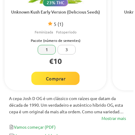
23% THC
Unknown Kush Early Version (Delicious Seeds)
Unkno
5
(1)
Feminizada
Fotoperíodo
Pacote (número de sementes)
1
3
€10
Comprar
A cepa Josh D OG é um clássico com raízes que datam da
década de 1990. Um verdadeiro e autêntico híbrido OG, esta
cepa é um original da mais alta ordem. Como uma variedade
dominante de indica artesanal, você se sentirá feliz e eufórico
Mostrar mais
com apenas o suficiente de sedação relaxante.
Vamos começar
(PDF)