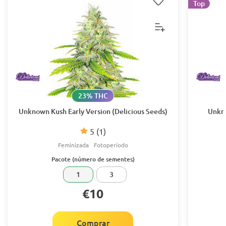
Top
23% THC
Unknown Kush Early Version (Delicious Seeds)
Unkno
5
(1)
Feminizada
Fotoperíodo
Pacote (número de sementes)
1
3
€10
Comprar