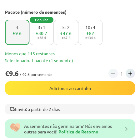
Pacote (número de sementes)
Popular
3+1
5+2
10+4
1
€9.6
€30.7
€47.6
€82
€38.4
€67.2
€134.4
Menos que 115 restantes
Selecionado: 1 pacote (1 semente)
€9.6
/ €9.6 por semente
Adicionar ao carrinho
Envio: a partir de 2 dias
As sementes não germinaram? Nós enviamos
outras para você!
Política de Retorno