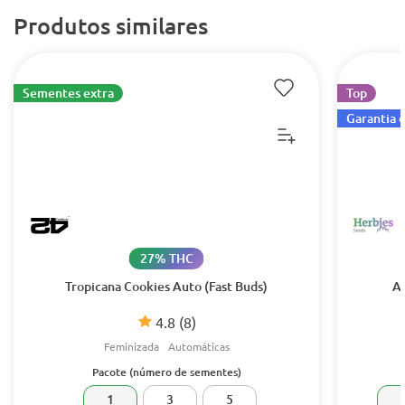
Produtos similares
Sementes extra
Top
Garantia 
27% THC
Tropicana Cookies Auto (Fast Buds)
Ap
4.8
(8)
Feminizada
Automáticas
Pacote (número de sementes)
1
3
5