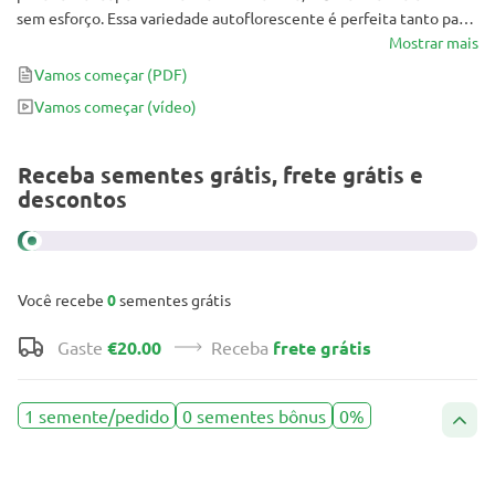
sem esforço. Essa variedade autoflorescente é perfeita tanto para
iniciantes quanto para growers experientes que desejam uma
Mostrar mais
experiência de cannabis de alto nível. Prepare-se para mergulhar
Vamos começar
(PDF)
no mundo aromático e saboroso dessa strain excepcional!
Vamos começar
(vídeo)
Receba sementes grátis, frete grátis e
descontos
Você recebe
0
sementes grátis
Gaste
€20.00
Receba
frete grátis
1 semente/pedido
0 sementes bônus
0%