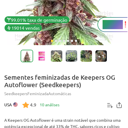
99.01% taxa de germinação
28 - 33%
THC
19014 vendas
+
1
Sementes feminizadas de Keepers OG
Autoflower (Seedkeepers)
Seedkeepers
Feminizada
Automáticas
4.9
USA
10 análises
A Keepers OG Autoflower é uma strain notável que combina uma
potência excepcional de até 33% de THC, sabores ricos e cultivo