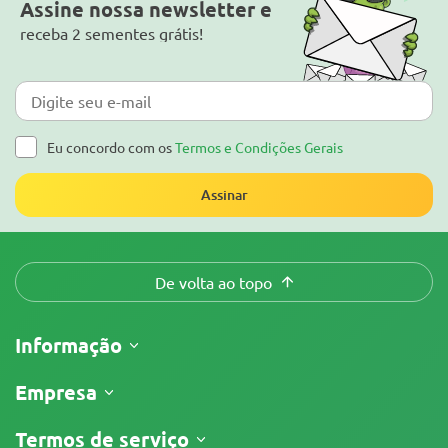
Assine nossa newsletter e
receba 2 sementes grátis!
Eu concordo com os
Termos e Condições Gerais
Assinar
De volta ao topo
Informação
Envio
Empresa
Acompanhar o meu pedido
Sobre nós
Termos de serviço
Política de Devolução