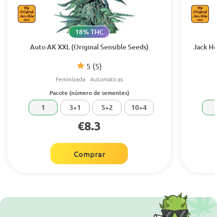
18% THC
Auto AK XXL (Original Sensible Seeds)
Jack He
5
(5)
Feminizada
Automáticas
Pacote (número de sementes)
1
3+1
5+2
10+4
€8.3
Comprar