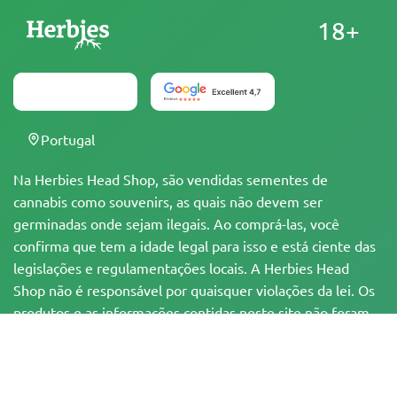
18+
Portugal
Na Herbies Head Shop, são vendidas sementes de
cannabis como souvenirs, as quais não devem ser
germinadas onde sejam ilegais. Ao comprá-las, você
confirma que tem a idade legal para isso e está ciente das
legislações e regulamentações locais. A Herbies Head
Shop não é responsável por quaisquer violações da lei. Os
produtos e as informações contidas neste site não foram
avaliadas pelo FDA e NÃO têm a pretensão de
diagnosticar, tratar, curar ou prevenir qualquer
enfermidade. Todos os produtos contêm menos de 0,3%