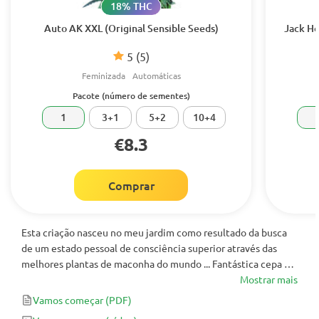
18% THC
Auto AK XXL (Original Sensible Seeds)
Jack He
5
(5)
Feminizada
Automáticas
Pacote (número de sementes)
1
3+1
5+2
10+4
€8.3
Comprar
Esta criação nasceu no meu jardim como resultado da busca
de um estado pessoal de consciência superior através das
melhores plantas de maconha do mundo ... Fantástica cepa de
alta energia resultante de um cruzamento entre uma
Mostrar mais
excepcional raça nepalesa de sativa e minha base para
Vamos começar
(PDF)
SuperAutos the Stitch 0,1!