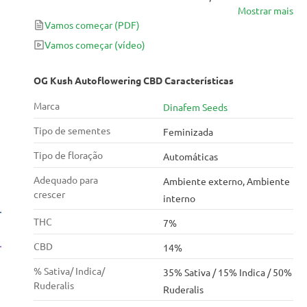
Mostrar mais
cruzamento entre uma OG Kush Auto e uma Auto
Vamos começar
(PDF)
CBD.
Vamos começar
(vídeo)
OG Kush Autoflowering CBD Características
Marca
Dinafem Seeds
Tipo de sementes
Feminizada
Tipo de floração
Automáticas
Adequado para
Ambiente externo, Ambiente
crescer
interno
THC
7%
CBD
14%
% Sativa/ Indica/
35% Sativa / 15% Indica / 50%
Ruderalis
Ruderalis