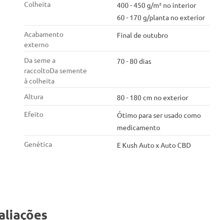
Colheita
400 - 450 g/m² no interior
60 - 170 g/planta no exterior
Acabamento
Final de outubro
externo
Da seme a
70 - 80 dias
raccoltoDa semente
à colheita
Altura
80 - 180 cm no exterior
Efeito
Ótimo para ser usado como
medicamento
Genética
E Kush Auto x Auto CBD
aliações