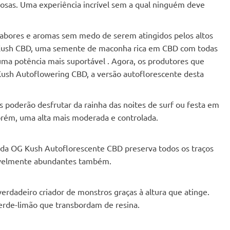
rosas. Uma experiência incrível sem a qual ninguém deve
sabores e aromas sem medo de serem atingidos pelos altos
OG Kush CBD, uma semente de maconha rica em CBD com todas
uma potência mais suportável . Agora, os produtores que
sh Autoflowering CBD, a versão autoflorescente desta
 poderão desfrutar da rainha das noites de surf ou festa em
rém, uma alta mais moderada e controlada.
vida OG Kush Autoflorescente CBD preserva todos os traços
rivelmente abundantes também.
dadeiro criador de monstros graças à altura que atinge.
rde-limão que transbordam de resina.