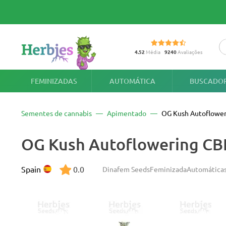
4.52
Média
9240
Avaliações
FEMINIZADAS
AUTOMÁTICA
BUSCADOR
Sementes de cannabis
Apimentado
OG Kush Autoflowe
OG Kush Autoflowering CB
Spain
0.0
Dinafem Seeds
Feminizada
Automática