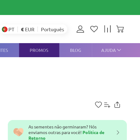
€
EUR
PT
Português
NTES
PROMOS
BLOG
AJUDA
As sementes não germinaram? Nós
enviamos outras para você!
Política de
Retorno