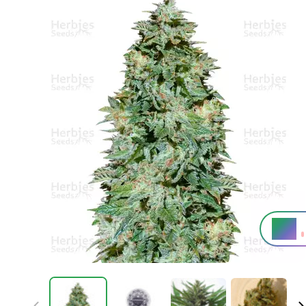
7%
THC