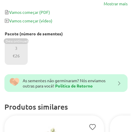
de 400-500g / m² ou 600g / planta e aquele clássico aroma de
Mostrar mais
Queijo, esta senhora cintilante é aquela que gosta de sensações
Vamos começar
(PDF)
fortes com cheiros potentes e grande velocidade.
Vamos começar
(vídeo)
Pacote (número de sementes)
Descontinuado
3
€26
As sementes não germinaram? Nós enviamos
outras para você!
Política de Retorno
Produtos similares