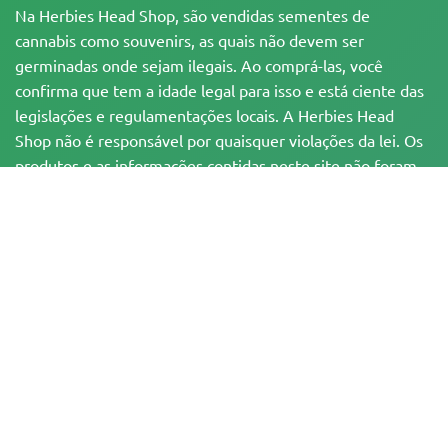
Na Herbies Head Shop, são vendidas sementes de
cannabis como souvenirs, as quais não devem ser
germinadas onde sejam ilegais. Ao comprá-las, você
confirma que tem a idade legal para isso e está ciente das
legislações e regulamentações locais. A Herbies Head
Shop não é responsável por quaisquer violações da lei. Os
produtos e as informações contidas neste site não foram
avaliadas pelo FDA e NÃO têm a pretensão de
diagnosticar, tratar, curar ou prevenir qualquer
enfermidade. Todos os produtos contêm menos de 0,3%
de THC, quando aplicável, de acordo com as
regulamentações federais. Por favor, certifique-se da
conformidade com suas leis locais, já que a Herbies não
oferece aconselhamento legal e não assume qualquer
responsabilidade pelo uso ou cultivo de cannabis em áreas
onde isso é proibido.
Os pagamentos feitos neste site podem ser processados de duas formas: