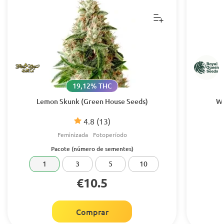
19,12% THC
Lemon Skunk (Green House Seeds)
Wh
4.8
(13)
Feminizada
Fotoperíodo
Pacote (número de sementes)
1
3
5
10
€10.5
Comprar