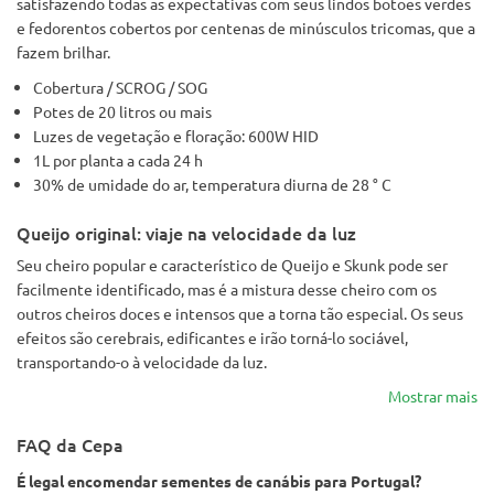
satisfazendo todas as expectativas com seus lindos botões verdes
e fedorentos cobertos por centenas de minúsculos tricomas, que a
fazem brilhar.
Cobertura / SCROG / SOG
Potes de 20 litros ou mais
Luzes de vegetação e floração: 600W HID
1L por planta a cada 24 h
30% de umidade do ar, temperatura diurna de 28 ° C
Queijo original: viaje na velocidade da luz
Seu cheiro popular e característico de Queijo e Skunk pode ser
facilmente identificado, mas é a mistura desse cheiro com os
outros cheiros doces e intensos que a torna tão especial. Os seus
efeitos são cerebrais, edificantes e irão torná-lo sociável,
transportando-o à velocidade da luz.
Mostrar mais
FAQ da Cepa
É legal encomendar sementes de canábis para Portugal?