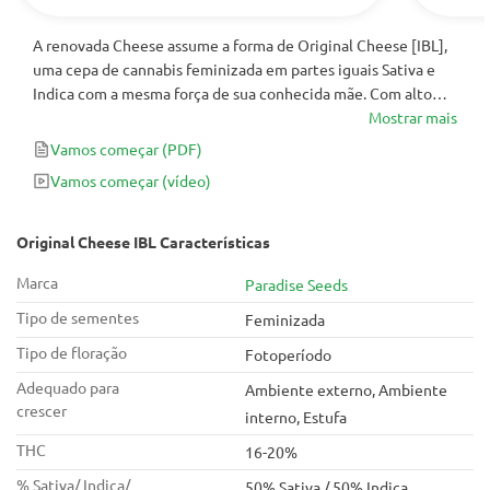
A renovada Cheese assume a forma de Original Cheese [IBL],
uma cepa de cannabis feminizada em partes iguais Sativa e
Indica com a mesma força de sua conhecida mãe. Com alto
THC, rendimentos de 400-500g / m² ou 600g / planta e aquele
Mostrar mais
clássico aroma de Queijo, esta senhora cintilante é aquela
Vamos começar
(PDF)
que gosta de sensações fortes com cheiros potentes e grande
Vamos começar
(vídeo)
velocidade.
Original Cheese IBL Características
Marca
Paradise Seeds
Tipo de sementes
Feminizada
Tipo de floração
Fotoperíodo
Adequado para
Ambiente externo, Ambiente
crescer
interno, Estufa
THC
16-20%
% Sativa/ Indica/
50% Sativa / 50% Indica