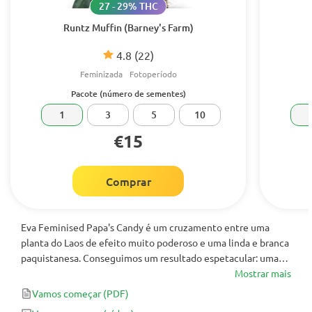
27 - 29% THC
Runtz Muffin (Barney's Farm)
4.8
(22)
Feminizada
Fotoperíodo
Pacote (número de sementes)
1
3
5
10
€15
Comprar
Eva Feminised Papa's Candy é um cruzamento entre uma
planta do Laos de efeito muito poderoso e uma linda e branca
paquistanesa. Conseguimos um resultado espetacular: uma
planta bastante baixa, muito robusta, com botões
Mostrar mais
supercompactos e completamente BRANCOS, pela
Vamos começar
(PDF)
quantidade de tricomas que acumula.