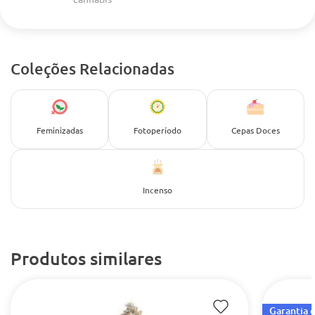
Coleções Relacionadas
Feminizadas
Fotoperíodo
Cepas Doces
Incenso
Produtos similares
Garantia 