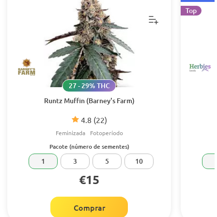
Top
27 - 29% THC
Runtz Muffin (Barney's Farm)
4.8
(22)
Feminizada
Fotoperíodo
Pacote (número de sementes)
1
3
5
10
€15
Comprar