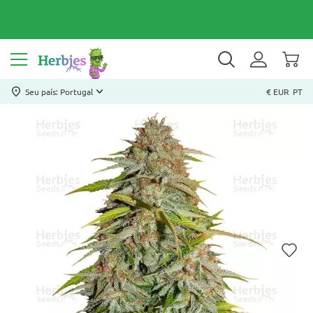
Seu país: Portugal
€ EUR
PT