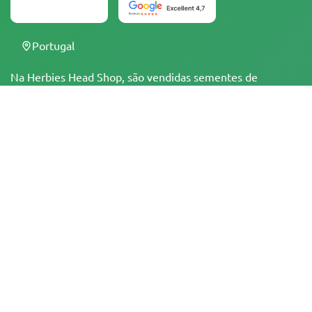
Portugal
Na Herbies Head Shop, são vendidas sementes de
cannabis como souvenirs, as quais não devem ser
germinadas onde sejam ilegais. Ao comprá-las, você
confirma que tem a idade legal para isso e está ciente das
legislações e regulamentações locais. A Herbies Head
Shop não é responsável por quaisquer violações da lei. Os
produtos e as informações contidas neste site não foram
avaliadas pelo FDA e NÃO têm a pretensão de
diagnosticar, tratar, curar ou prevenir qualquer
enfermidade. Todos os produtos contêm menos de 0,3%
de THC, quando aplicável, de acordo com as
regulamentações federais. Por favor, certifique-se da
conformidade com suas leis locais, já que a Herbies não
oferece aconselhamento legal e não assume qualquer