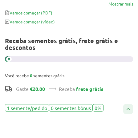
produtividade média, esta variedade de cannabis cresce muito
Mostrar mais
rápido e a floração leva apenas 7 semanas. Seu efeito é duradouro,
Vamos começar
(PDF)
relaxante e calmante.
Vamos começar
(vídeo)
Receba sementes grátis, frete grátis e
descontos
Você recebe
0
sementes grátis
Gaste
€20.00
Receba
frete grátis
1 semente/pedido
0 sementes bônus
0%