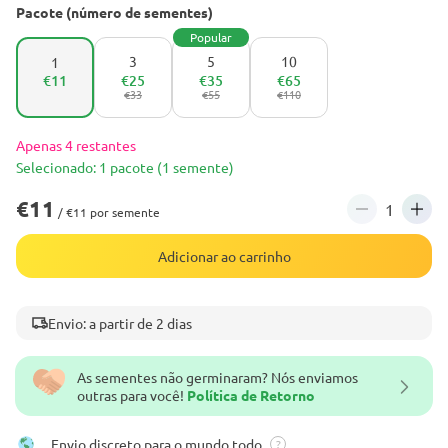
Pacote (número de sementes)
Popular
3
5
10
1
€11
€25
€35
€65
€33
€55
€110
Apenas 4 restantes
Selecionado: 1 pacote (1 semente)
€11
/ €11 por semente
Adicionar ao carrinho
Envio: a partir de 2 dias
As sementes não germinaram? Nós enviamos
outras para você!
Política de Retorno
Envio discreto para o mundo todo
?