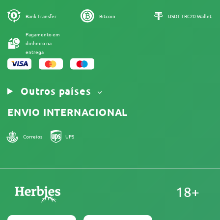
Política de Cookies
Mapa do site
Bank Transfer
Bitcoin
USDT TRC20 Wallet
Aviso Legal
Pagamento em
dinheiro na
entrega
Outros países
ENVIO INTERNACIONAL
Correios
UPS
18+