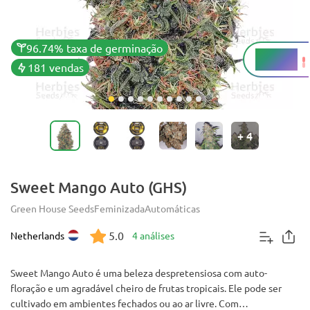
96.74% taxa de germinação
15,43%
THC
181 vendas
+
4
Sweet Mango Auto (GHS)
Green House Seeds
Feminizada
Automáticas
5.0
Netherlands
4 análises
Sweet Mango Auto é uma beleza despretensiosa com auto-
floração e um agradável cheiro de frutas tropicais. Ele pode ser
cultivado em ambientes fechados ou ao ar livre. Com