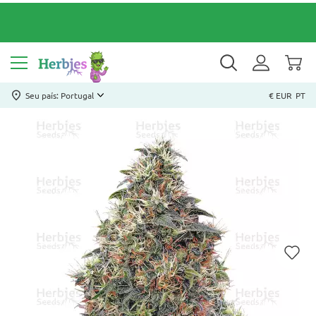
Seu país: Portugal
€ EUR
PT