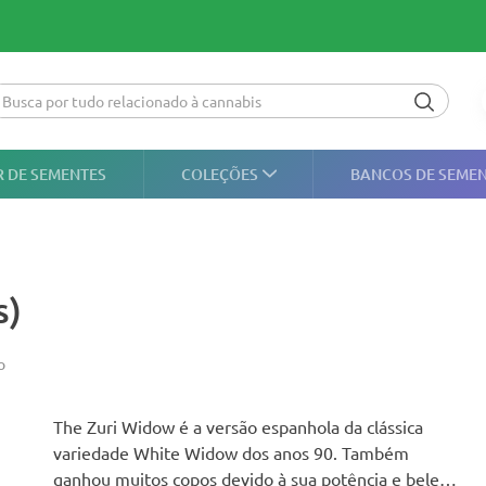
 DE SEMENTES
COLEÇÕES
BANCOS DE SEME
s)
o
The Zuri Widow é a versão espanhola da clássica
variedade White Widow dos anos 90. Também
ganhou muitos copos devido à sua potência e beleza.