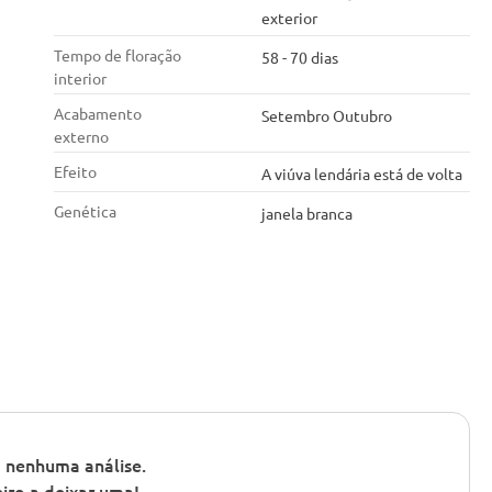
exterior
Tempo de floração
58 - 70 dias
interior
Acabamento
Setembro Outubro
externo
Efeito
A viúva lendária está de volta
Genética
janela branca
 nenhuma análise.
iro a deixar uma!