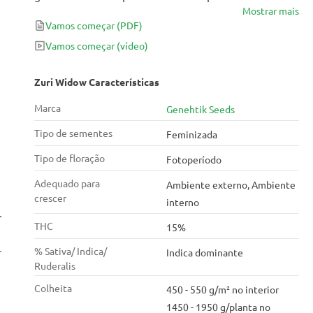
Mostrar mais
Ótimo para configurações comerciais, especialmente
Vamos começar
(PDF)
em meios hidropônicos.
Vamos começar
(vídeo)
Zuri Widow Características
Marca
Genehtik Seeds
Tipo de sementes
Feminizada
Tipo de floração
Fotoperíodo
Adequado para
Ambiente externo, Ambiente
crescer
interno
THC
15%
% Sativa/ Indica/
Indica dominante
Ruderalis
Colheita
450 - 550 g/m² no interior
1450 - 1950 g/planta no