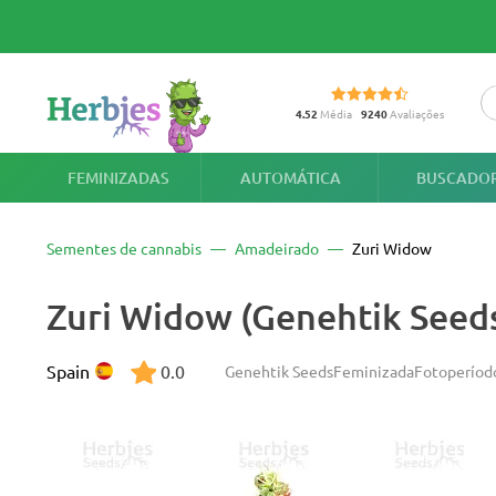
4.52
Média
9240
Avaliações
FEMINIZADAS
AUTOMÁTICA
BUSCADOR
Sementes de cannabis
Amadeirado
Zuri Widow
Zuri Widow (Genehtik Seed
Spain
0.0
Genehtik Seeds
Feminizada
Fotoperíod