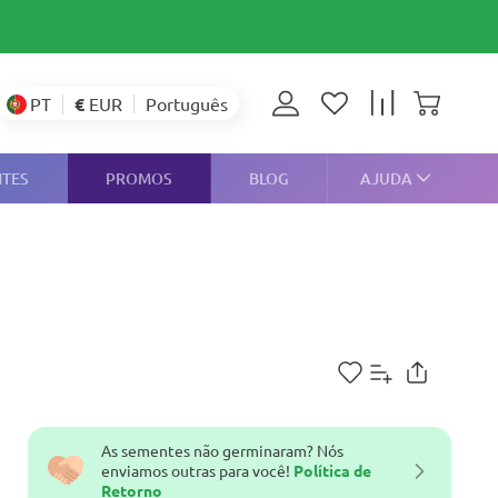
€
EUR
PT
Português
NTES
PROMOS
BLOG
AJUDA
As sementes não germinaram? Nós
enviamos outras para você!
Política de
Retorno