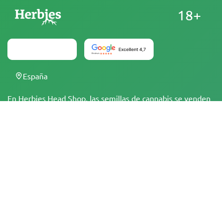
18+
España
En Herbies Head Shop, las semillas de cannabis se venden
como souvenirs y no deben germinarse en lugares en los
que sea ilegal hacerlo. Al comprar, estás confirmando que
eres mayor de edad y conoces las leyes y regulaciones
locales. Herbies Head Shop no se hace responsable de
cualquier violación de la legislación. Los productos y la
información en este sitio no han sido evaluados por la FDA
y NO están destinados a diagnosticar, tratar, curar o
prevenir ninguna enfermedad. Todos los productos
contienen menos de un 0,3 % de THC cuando
corresponde, de acuerdo con la normativa federal. Por