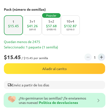
Pack (número de semillas)
Popular
3+1
5+2
10+4
1
$15.45
$41.26
$57.68
$132.87
$61.8
$108.15
$216.3
Quedan menos de 2475
Seleccionado: 1 paquete (1 semilla)
$15.45
/ $15.45 por semilla
Añadir al carrito
Envío: a partir de los días
¿No germinaron las semillas? ¡Te enviaremos
unas nuevas!
Política de devoluciones