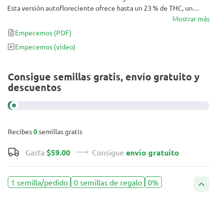
Esta versión autofloreciente ofrece hasta un 23 % de THC, un
aroma especiado con pino y miel, y un colocón activo que despeja
Mostrar más
la mente. Una favorita para la concentración, la creatividad y el
Empecemos
(PDF)
alivio del estrés: pura energía cerebral en formato exprés.
Empecemos
(vídeo)
Consigue semillas gratis, envío gratuito y
descuentos
Recibes
0
semillas gratis
Gasta
$59.00
Consigue
envío gratuíto
1 semilla/pedido
0 semillas de regalo
0%