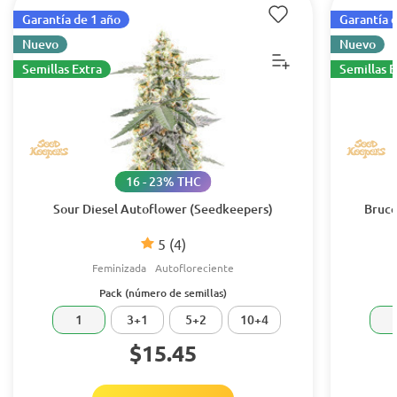
Garantía de 1 año
Garantía 
Nuevo
Nuevo
Semillas Extra
Semillas E
16 - 23% THC
Sour Diesel Autoflower (Seedkeepers)
Bruce
5
(4)
Feminizada
Autofloreciente
Pack (número de semillas)
1
3+1
5+2
10+4
$15.45