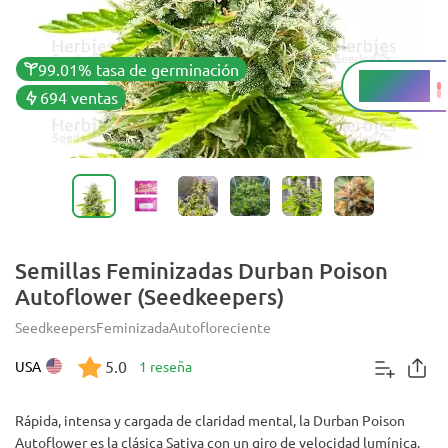
99.01% tasa de germinación
22 - 23%
THC
694 ventas
Semillas Feminizadas Durban Poison
Autoflower (Seedkeepers)
Seedkeepers
Feminizada
Autofloreciente
5.0
USA
1 reseña
Rápida, intensa y cargada de claridad mental, la Durban Poison
Autoflower es la clásica Sativa con un giro de velocidad lumínica.