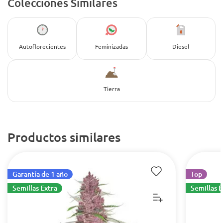
Colecciones Similares
Autoflorecientes
Feminizadas
Diesel
Tierra
Productos similares
Garantía de 1 año
Top
Semillas Extra
Semillas E