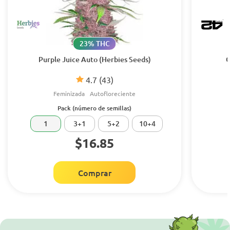
23% THC
Purple Juice Auto (Herbies Seeds)
G
4.7
(43)
Feminizada
Autofloreciente
Pack (número de semillas)
1
3+1
5+2
10+4
$16.85
Comprar