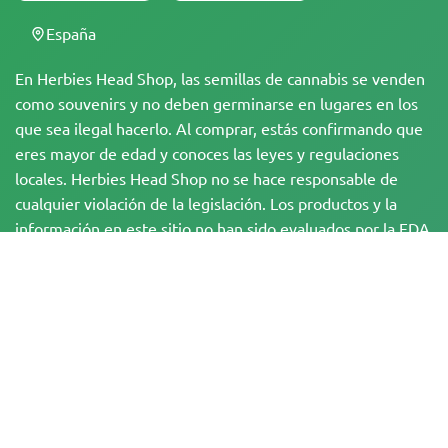
España
En Herbies Head Shop, las semillas de cannabis se venden
como souvenirs y no deben germinarse en lugares en los
que sea ilegal hacerlo. Al comprar, estás confirmando que
eres mayor de edad y conoces las leyes y regulaciones
locales. Herbies Head Shop no se hace responsable de
cualquier violación de la legislación. Los productos y la
información en este sitio no han sido evaluados por la FDA
y NO están destinados a diagnosticar, tratar, curar o
prevenir ninguna enfermedad. Todos los productos
contienen menos de un 0,3 % de THC cuando
corresponde, de acuerdo con la normativa federal. Por
favor, asegúrate de cumplir con tus leyes locales, ya que
Herbies no ofrece asesoramiento legal y no asume
ninguna responsabilidad por el uso o cultivo de cannabis
en zonas donde está prohibido.