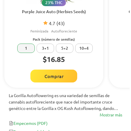
23% THC
Purple Juice Auto (Herbies Seeds)
G
4.7
(43)
Feminizada
Autofloreciente
Pack (número de semillas)
1
3+1
5+2
10+4
$16.85
Comprar
La Gorilla Autoflowering es una variedad de semillas de
cannabis autofloreciente que nace del importante cruce
genético entre la Gorilla x OG Kush Autoflowering, dando
origen a una cepa fácil de manipular, con THC altísimo de 19%
Mostrar más
y efectos equilibrados entre corporal y cerebral. Garantía de
Empecemos
(PDF)
poco estrés y óptimos resultados.