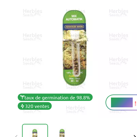
taux de germination de 98.8%
14 - 18%
THC
320 ventes