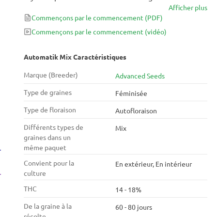
Afficher plus
meilleures variétés de cannabis à autofloraison
Commençons par le commencement
(PDF)
d'Advanced Seeds, les variétés d'Automatik Mix
laissent très peu à désirer, apportant des
Commençons par le commencement
(vidéo)
rendements moyens de 400 à 550 g / m2 après
seulement 60 à 80 jours de la graine à la récolte. Les
Automatik Mix Caractéristiques
variétés de ce mélange ne sont pas étiquetées
Marque (Breeder)
Advanced Seeds
individuellement.
Type de graines
Féminisée
Type de floraison
Autofloraison
Différents types de
Mix
graines dans un
même paquet
Convient pour la
En extérieur, En intérieur
culture
THC
14 - 18%
De la graine à la
60 - 80 jours
récolte