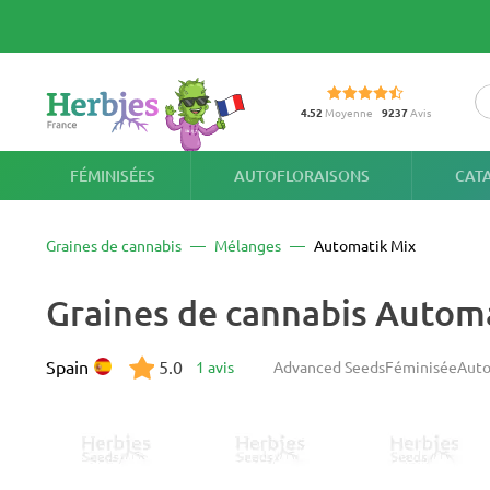
4.52
Moyenne
9237
Avis
FÉMINISÉES
AUTOFLORAISONS
CAT
Graines de cannabis
Mélanges
Automatik Mix
Graines de cannabis Autom
Spain
5.0
1 avis
Advanced Seeds
Féminisée
Auto