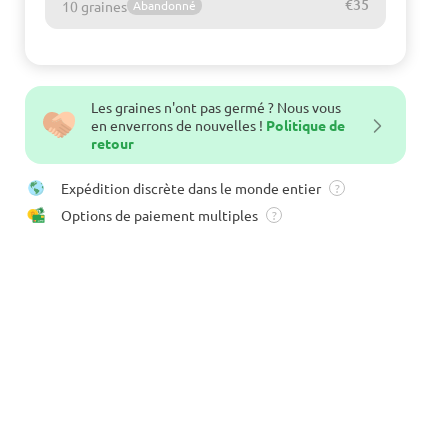
€35
10 graines
Abandonné
Les graines n'ont pas germé ? Nous vous
en enverrons de nouvelles !
Politique de
retour
Expédition discrète dans le monde entier
?
Options de paiement multiples
?