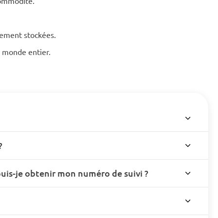
commodité.
hement stockées.
le monde entier.
?
s-je obtenir mon numéro de suivi ?