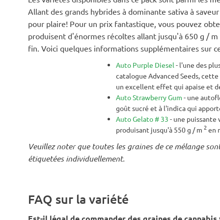
Allant des grands hybrides à dominante sativa à saveur
pour plaire! Pour un prix fantastique, vous pouvez obte
produisent d'énormes récoltes allant jusqu'à 650 g / m
fin. Voici quelques informations supplémentaires sur c
Auto Purple Diesel
- l'une des plu
catalogue Advanced Seeds, cette 
un excellent effet qui apaise et 
Auto Strawberry Gum
- une autofl
goût sucré et à l'indica qui appor
Auto Gelato # 33
- une puissante 
2
produisant jusqu'à 550 g / m
en m
Veuillez noter que toutes les graines de ce mélange so
étiquetées individuellement.
FAQ sur la variété
Est-il légal de commander des graines de cannabis v