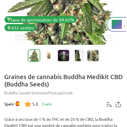
taux de germination de 99.62%
1%
THC
652 ventes
Graines de cannabis Buddha Medikit CBD
(Buddha Seeds)
Buddha Seeds
Féminisée
Photopériode
5.0
Spain
3 avis
Grâce à ses taux de 1 % de THC et de 20 % de CBD, la Buddha
Medikit CBD est une variété de cannabis parfaite pour traiter la