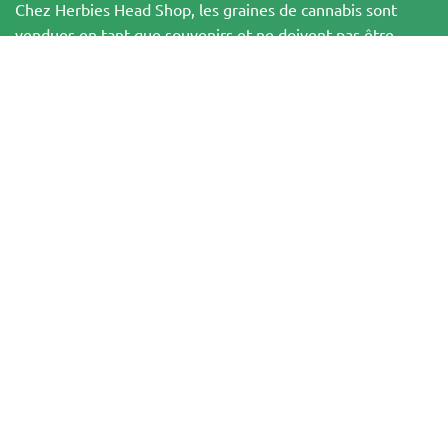
Chez Herbies Head Shop, les graines de cannabis sont
vendues en tant que souvenirs et ne doivent pas être
mises à germer dans les régions, états et pays où cela est
illégal. En achetant, vous confirmez que vous avez l'âge
légal et que vous connaissez les lois et réglementations
locales. Herbies Head Shop n'est pas responsable de toute
violation de la loi. Les produits et les informations figurant
sur ce site n'ont pas été évalués par la FDA et ne sont PAS
destinés à diagnostiquer, traiter, guérir ou prévenir une
quelconque maladie. Tous les produits contiennent moins
de 0,3 % de THC lorsque cela est applicable,
conformément aux réglementations fédérales. Veuillez
vous assurer que vous respectez les lois locales, car
Herbies n'offre pas de conseils juridiques et n'assume
aucune responsabilité quant à l'utilisation ou à la culture
du cannabis dans les régions où cela est interdit.
Les paiements effectués sur ce site web peuvent être traités de deux
manières :