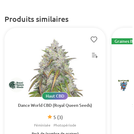
Produits similaires
Graines B
Haut CBD
Dance World CBD (Royal Queen Seeds)
5
(3)
Féminisée
Photopériode
Pack de (nombre de graines)