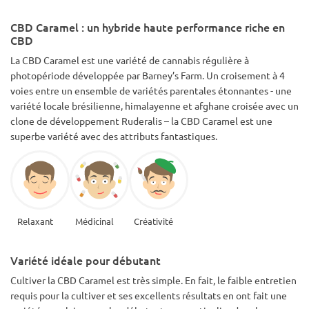
Alors que je la coupais, j'ai remarqué qu'elle sentait le
Tootsie Roll, c'est étrange ! Notes de douceur, de chocolat et
CBD Caramel : un hybride haute performance riche en
un peu de piquant/de terre. J'ai eu 45,54 oz de bourgeon
CBD
humide qui s'est transformé en 5,79 oz de fleur sèche.
J'aime vraiment l'équilibre de cette variété, pas aussi
La CBD Caramel est une variété de cannabis régulière à
motivante que Blue Shark, mais pas aussi sédative que
photopériode développée par Barney’s Farm. Un croisement à 4
Critical Cure. Vous vous sentez détendu et réconforté dans
votre corps, cela a éliminé mon SJSR. Vous êtes aussi
voies entre un ensemble de variétés parentales étonnantes - une
contemplatif et nostalgique. Idéal pour la méditation. Je me
variété locale brésilienne, himalayenne et afghane croisée avec un
suis retrouvé à aspirer à un bain à remous pour m'asseoir et
clone de développement Ruderalis – la CBD Caramel est une
contempler les étoiles, ou un bain chaud et un bon livre.
superbe variété avec des attributs fantastiques.
Relaxant
Médicinal
Créativité
Variété idéale pour débutant
Cultiver la CBD Caramel est très simple. En fait, le faible entretien
requis pour la cultiver et ses excellents résultats en ont fait une