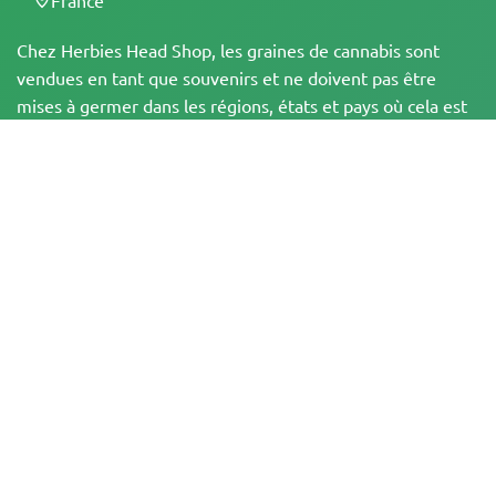
Chez Herbies Head Shop, les graines de cannabis sont
vendues en tant que souvenirs et ne doivent pas être
mises à germer dans les régions, états et pays où cela est
illégal. En achetant, vous confirmez que vous avez l'âge
légal et que vous connaissez les lois et réglementations
locales. Herbies Head Shop n'est pas responsable de toute
violation de la loi. Les produits et les informations figurant
sur ce site n'ont pas été évalués par la FDA et ne sont PAS
destinés à diagnostiquer, traiter, guérir ou prévenir une
quelconque maladie. Tous les produits contiennent moins
de 0,3 % de THC lorsque cela est applicable,
conformément aux réglementations fédérales. Veuillez
vous assurer que vous respectez les lois locales, car
Herbies n'offre pas de conseils juridiques et n'assume
aucune responsabilité quant à l'utilisation ou à la culture
du cannabis dans les régions où cela est interdit.