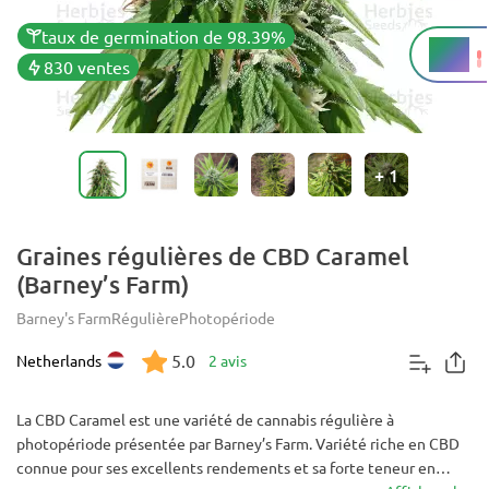
taux de germination de 98.39%
18%
THC
830 ventes
+
1
Graines régulières de CBD Caramel
(Barney’s Farm)
Barney's Farm
Régulière
Photopériode
5.0
Netherlands
2 avis
La CBD Caramel est une variété de cannabis régulière à
photopériode présentée par Barney’s Farm. Variété riche en CBD
connue pour ses excellents rendements et sa forte teneur en