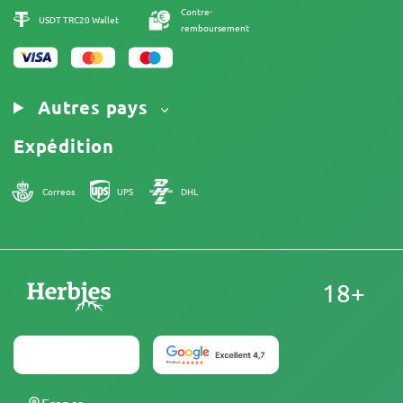
Contre-
USDT TRC20 Wallet
remboursement
Autres pays
Expédition
Correos
UPS
DHL
18+
France