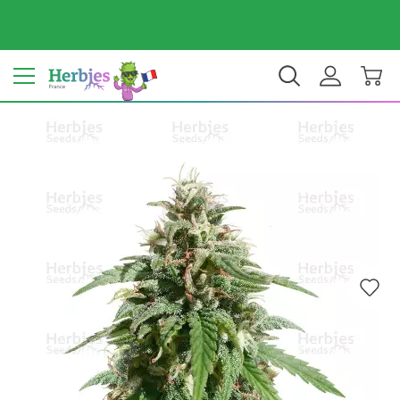
Votre pays : France
€ EUR
FR