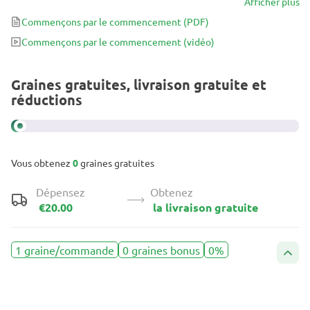
cannabinoïdes, la CBD Caramel possède une remarquable lignée
Afficher plus
génétique brésilienne x Himalaya x Afghani x Ruderalis qui lui
Commençons par le commencement
(PDF)
permet non seulement de délivrer jusqu’à 350 g/m², mais de le
Commençons par le commencement
(vidéo)
faire également en moins de 9 semaines de floraison !
Graines gratuites, livraison gratuite et
réductions
Vous obtenez
0
graines gratuites
Dépensez
Obtenez
€20.00
la livraison gratuite
1 graine/commande
0 graines bonus
0%