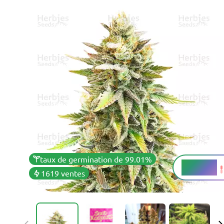
taux de germination de 99.01%
18 - 23%
THC
1619 ventes