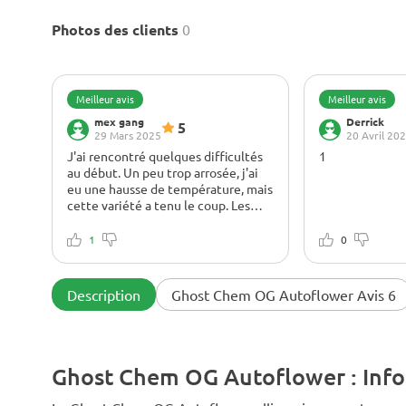
Photos des clients
0
Meilleur avis
Meilleur avis
mex gang
Derrick
5
29 Mars 2025
20 Avril 20
J'ai rencontré quelques difficultés
1
au début. Un peu trop arrosée, j'ai
eu une hausse de température, mais
cette variété a tenu le coup. Les
têtes sont devenues denses et
collantes, avec une odeur de
1
0
carburant. Une plante puissante,
mais pas un piège à clouer au
canapé.
Description
Ghost Chem OG Autoflower Avis 6
Ghost Chem OG Autoflower : Infor