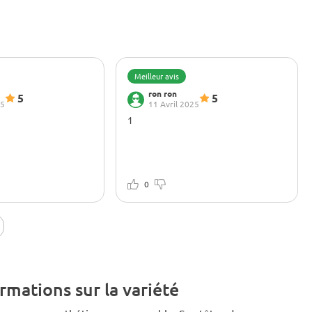
Meilleur avis
ron ron
5
5
25
11 Avril 2025
1
0
mations sur la variété