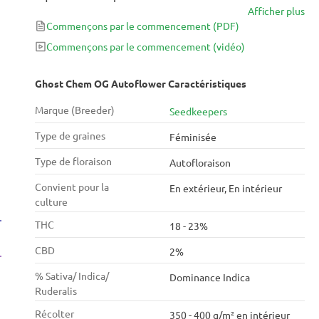
Afficher plus
THC atteignant jusqu'à 23%, cette variété combine
Commençons par le commencement
(PDF)
des effets puissants avec une expérience de culture
simple. Que vous souhaitiez vous détendre après
Commençons par le commencement
(vidéo)
une journée chargée ou stimuler votre créativité, la
Ghost Chem OG Autoflower promet un voyage
Ghost Chem OG Autoflower Caractéristiques
gratifiant pour les amateurs de cannabis de tous
Marque (Breeder)
Seedkeepers
niveaux.
Type de graines
Féminisée
Type de floraison
Autofloraison
Convient pour la
En extérieur, En intérieur
culture
THC
18 - 23%
CBD
2%
% Sativa/ Indica/
Dominance Indica
Ruderalis
Récolter
350 - 400 g/m² en intérieur