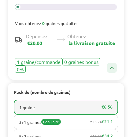
Vous obtenez
0
graines gratuites
Dépensez
Obtenez
€20.00
la livraison gratuite
1 graine/commande
0 graines bonus
0%
Pack de (nombre de graines)
€6.56
1 graine
€21.1
3+1 graines
Populaire
€26.24
€34.2
5+2 graines
€45.92