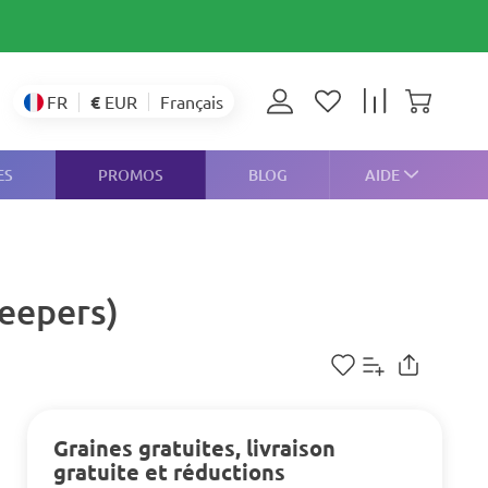
€
EUR
FR
Français
ES
PROMOS
BLOG
AIDE
eepers)
Graines gratuites, livraison
gratuite et réductions