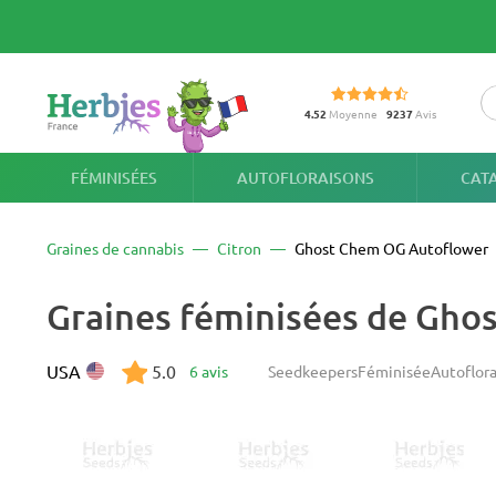
4.52
Moyenne
9237
Avis
FÉMINISÉES
AUTOFLORAISONS
CAT
Graines de cannabis
Citron
Ghost Chem OG Autoflower
Graines féminisées de Gho
USA
5.0
6 avis
Seedkeepers
Féminisée
Autoflor