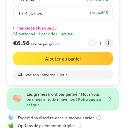
€65
10+4 graines
€91.84
Il n'en reste plus que 28
Sélectionné : 1 pack de (1 graine)
€6.56
/ €6.56 par graine
Ajouter au panier
Livraison : environ 1 jour
Les graines n'ont pas germé ? Nous vous
en enverrons de nouvelles !
Politique de
retour
Expédition discrète dans le monde entier
?
Options de paiement multiples
?