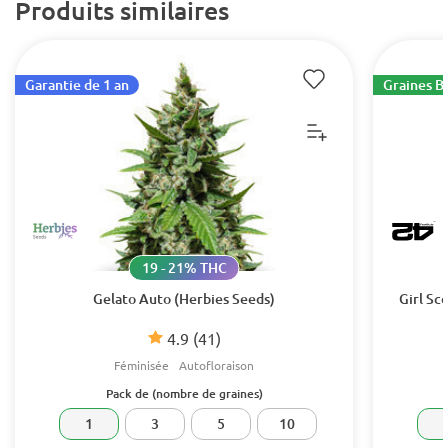
Produits similaires
Garantie de 1 an
Graines B
19 - 21% THC
Gelato Auto (Herbies Seeds)
Girl Sc
4.9
(41)
Féminisée
Autofloraison
Pack de (nombre de graines)
1
3
5
10