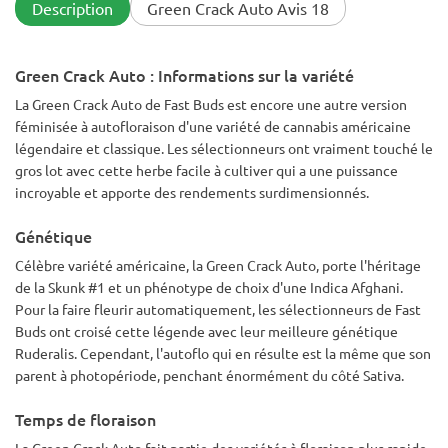
parfaites pendant la majorité de cette culture. Complété à 2-
Description
Green Crack Auto Avis 18
3 semaines, cette variété produira de nombreuses branches
avec un espacement inter-nodal serré. Les têtes pousseront
ensemble pour former de belles têtes serrées sur chaque
Green Crack Auto : Informations sur la variété
branche si suffisamment de lumière est appliquée sur la
canopée de la plante.
La Green Crack Auto de Fast Buds est encore une autre version
L'odeur de cette variété lors de la récolte est 100% pur
féminisée à autofloraison d'une variété de cannabis américaine
pamplemousse rose et reste solide tout au long de la cure.
Beaucoup de résine avec la Green Crack, probablement une
légendaire et classique. Les sélectionneurs ont vraiment touché le
bonne variété pour ceux qui cherchent à faire de la
gros lot avec cette herbe facile à cultiver qui a une puissance
colophane, etc. L'effet de ce cannabis est vraiment digne de
incroyable et apporte des rendements surdimensionnés.
son nom et de sa réputation. C'est une fumée forte avec les
meilleures caractéristiques d'une Sativa et d'une Indica pour
Génétique
votre plaisir - Frapper fort et vite sans le rythme cardiaque
accéléré et l'effet "Je deviens vert, besoin de me coucher".
Célèbre variété américaine, la Green Crack Auto, porte l'héritage
La saveur rappelle l'herbe "hydroponique" de la vieille école
de la Skunk #1 et un phénotype de choix d'une Indica Afghani.
qui est devenue populaire à la fin des années 80 au début des
années 90. C'est un goût corsé avec des notes de pin et
Pour la faire fleurir automatiquement, les sélectionneurs de Fast
d'agrumes - vraiment doux dans un joint ou une vape. Mon
Buds ont croisé cette légende avec leur meilleure génétique
mari est un fumeur de longue date avec une tolérance assez
Ruderalis. Cependant, l'autoflo qui en résulte est la même que son
élevée au THC et il voulait une variété qui le ferait vraiment
parent à photopériode, penchant énormément du côté Sativa.
planer à nouveau. La Green Crack a réussi à accomplir cette
tâche et plus encore, je ne recommanderais donc pas cette
variété aux fumeurs débutants ou novices. Certainement
Temps de floraison
plus une cigarette en soirée/week-end et un favori absolu
La Green Crack Auto fait partie des variétés à floraison plus rapide