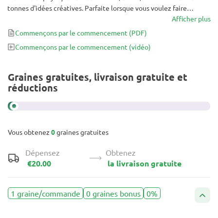
tonnes d'idées créatives. Parfaite lorsque vous voulez faire
avancer les choses et ensuite vous détendre tout simplement, car
Afficher plus
l'énergie Sativa initiale laisse progressivement place à une
Commençons par le commencement
(PDF)
relaxation profonde. C'est la meilleure variété pour commencer
Commençons par le commencement
(vidéo)
votre séance de fumette quotidienne ou pour obtenir la dernière
poussée d'énergie et terminer le travail.
Graines gratuites, livraison gratuite et
réductions
Vous obtenez
0
graines gratuites
Dépensez
Obtenez
€20.00
la livraison gratuite
1 graine/commande
0 graines bonus
0%