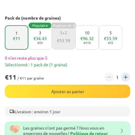
Pack de (nombre de graines)
Populaire
Rupture de Stock
3
5+2
10
5
1
€11
€34.43
€96.32
€53.59
€53.59
€33
€110
€55
Il n'en reste plus que 5
Sélectionné : 1 pack de (1 graine)
€11
/ €11 par graine
Ajouter au panier
Livraison : environ 1 jour
Les graines n'ont pas germé ? Nous vous en
enverrons de nouvelles !
Politique de retour