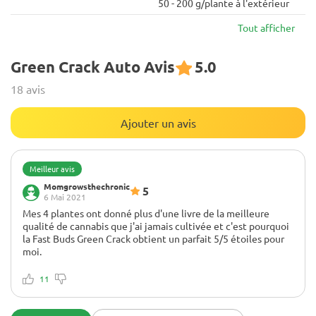
50 - 200 g/plante à l'extérieur
Tout afficher
Green Crack Auto Avis
5.0
18 avis
Ajouter un avis
Meilleur avis
Momgrowsthechronic
5
6 Mai 2021
Mes 4 plantes ont donné plus d'une livre de la meilleure
qualité de cannabis que j'ai jamais cultivée et c'est pourquoi
la Fast Buds Green Crack obtient un parfait 5/5 étoiles pour
moi.
Rien
J'adore le Fast Buds Green Crack... et tous mes amis aussi !
11
J'ai déjà donné tellement de cette récolte et elle n'a même
pas fini de durcir. Ces 4 plantes étaient tout simplement