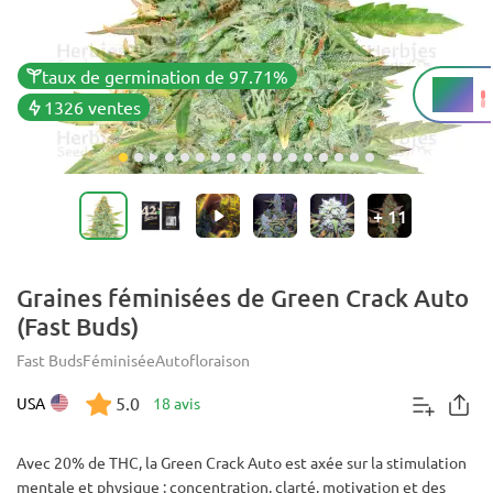
taux de germination de 97.71%
20%
THC
1326 ventes
+
11
Graines féminisées de Green Crack Auto
(Fast Buds)
Fast Buds
Féminisée
Autofloraison
5.0
USA
18 avis
Avec 20% de THC, la Green Crack Auto est axée sur la stimulation
mentale et physique : concentration, clarté, motivation et des