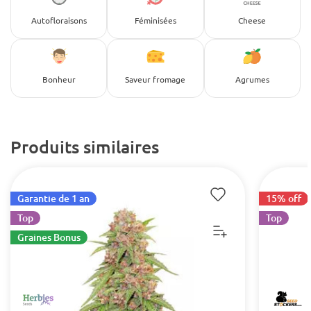
Autofloraisons
Féminisées
Cheese
Bonheur
Saveur fromage
Agrumes
Produits similaires
Garantie de 1 an
15% off
Top
Top
Graines Bonus