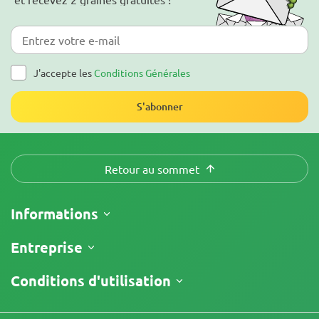
J'accepte les
Conditions Générales
S'abonner
Retour au sommet
Informations
Expédition
Entreprise
Suivre ma commande
À propos
Conditions d'utilisation
Politique de Retour
Contacts
Liste de prix
Conditions générales
Avis