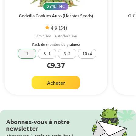
27% THC
Godzilla Cookies Auto (Herbies Seeds)
O.G
4.9
(51)
Féminisée
Autofloraison
Pack de (nombre de graines)
1
3+1
5+2
10+4
€9.37
Acheter
Abonnez-vous à notre
newsletter
et recevez 2 graines gratuites !