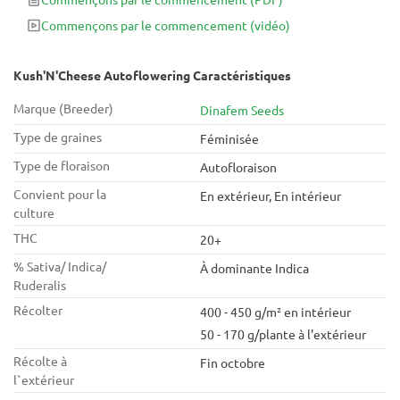
goût et les propriétés aromatiques.
Commençons par le commencement
(vidéo)
Kush'N'Cheese Autoflowering Caractéristiques
Marque (Breeder)
Dinafem Seeds
Type de graines
Féminisée
Type de floraison
Autofloraison
Convient pour la
En extérieur, En intérieur
culture
THC
20+
% Sativa/ Indica/
À dominante Indica
Ruderalis
Récolter
400 - 450 g/m² en intérieur
50 - 170 g/plante à l'extérieur
Récolte à
Fin octobre
l`extérieur