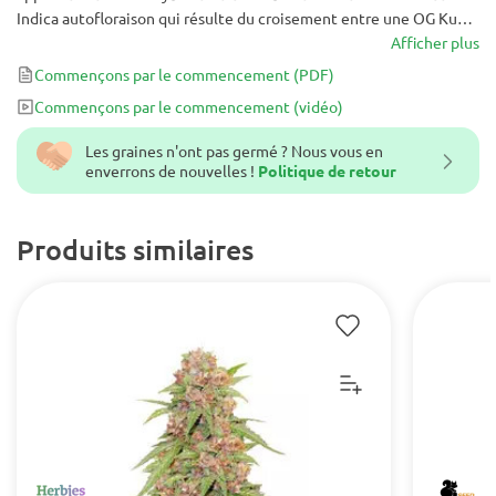
Indica autofloraison qui résulte du croisement entre une OG Kush
et une Cheese Auto. C'est une variété de cannabis de haute
Afficher plus
qualité destinée à ceux qui privilégient le goût et les propriétés
Commençons par le commencement
(PDF)
aromatiques.
Commençons par le commencement
(vidéo)
Les graines n'ont pas germé ? Nous vous en
enverrons de nouvelles !
Politique de retour
Produits similaires