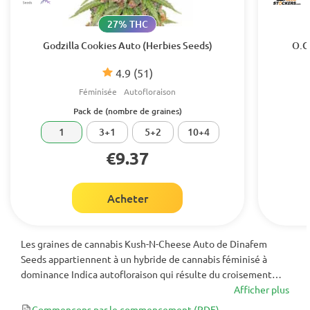
27% THC
Godzilla Cookies Auto (Herbies Seeds)
O.G
4.9
(51)
Féminisée
Autofloraison
Pack de (nombre de graines)
1
3+1
5+2
10+4
€9.37
Acheter
Les graines de cannabis Kush-N-Cheese Auto de Dinafem
Seeds appartiennent à un hybride de cannabis féminisé à
dominance Indica autofloraison qui résulte du croisement
entre une OG Kush et une Cheese Auto. C'est une variété de
Afficher plus
cannabis de haute qualité destinée à ceux qui privilégient le
Commençons par le commencement
(PDF)