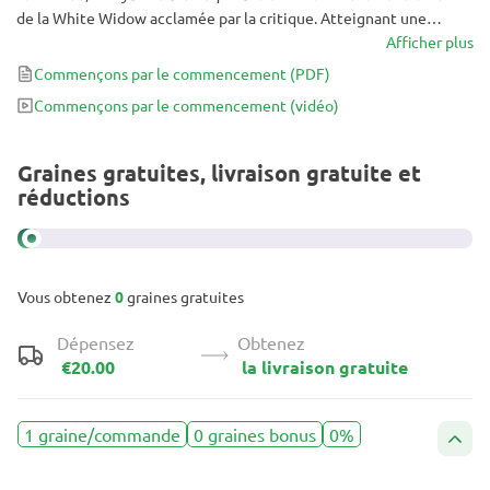
de la White Widow acclamée par la critique. Atteignant une
hauteur finale de seulement 1 m, c'est un excellent choix pour les
Afficher plus
cultivateurs à espace limité.
Commençons par le commencement
(PDF)
Commençons par le commencement
(vidéo)
Graines gratuites, livraison gratuite et
réductions
Vous obtenez
0
graines gratuites
Dépensez
Obtenez
€20.00
la livraison gratuite
1 graine/commande
0 graines bonus
0%