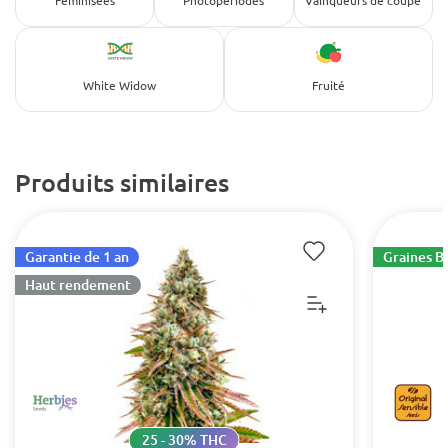
Féminisées
Photopériodes
Vainqueurs de coupe
White Widow
Fruité
Produits similaires
Garantie de 1 an
Graines B
Haut rendement
25 - 30% THC