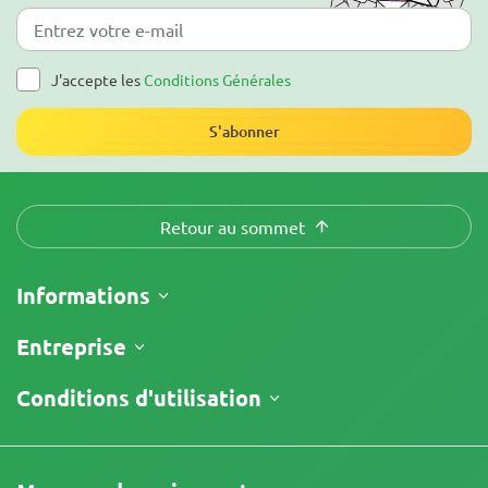
J'accepte les
Conditions Générales
S'abonner
Retour au sommet
Informations
Expédition
Entreprise
Suivre ma commande
À propos
Conditions d'utilisation
Politique de Retour
Contacts
Liste de prix
Conditions générales
Avis
Promotions
Clause limitative de responsabilité
Programme d'affiliation