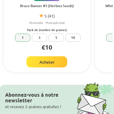
Bruce Banner #3 (Herbies Seeds)
White
5
(41)
Féminisée
Photopériode
Pack de (nombre de graines)
1
3
5
10
€10
Acheter
Abonnez-vous à notre
newsletter
et recevez 2 graines gratuites !