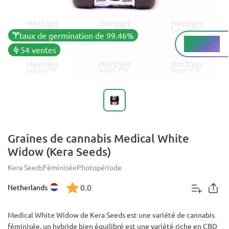
taux de germination de 99.46%
Faible%
THC
54 ventes
Graines de cannabis Medical White
Widow (Kera Seeds)
Kera Seeds
Féminisée
Photopériode
0.0
Netherlands
Medical White Widow de Kera Seeds est une variété de cannabis
féminisée, un hybride bien équilibré est une variété riche en CBD