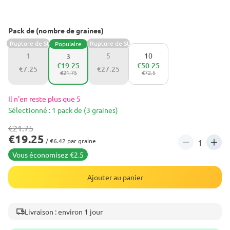
Pack de (nombre de graines)
Rupture de Stock
Rupture de Stock
Populaire
1
5
10
3
€19.25
€50.25
€7.25
€27.25
€21.75
€72.5
Il n'en reste plus que 5
Sélectionné : 1 pack de (3 graines)
€21.75
€19.25
/ €6.42 par graine
Vous économisez €2.5
Ajouter au panier
Livraison : environ 1 jour