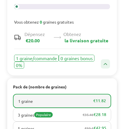
Vous obtenez
0
graines gratuites
Dépensez
Obtenez
€20.00
la livraison gratuite
1 graine/commande
0 graines bonus
0%
Pack de (nombre de graines)
€11.82
1 graine
€28.18
3 graines
Populaire
€35.46
€42.95
5 graines
€59.1