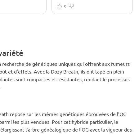
noisette, mais le goût et l'odeur
onne au produit une
sont tout simplement fantastiques.
0
Le high est fort, exactement
comme je le voulais, et il donne
vraiment envie de grignoter
variété
a recherche de génétiques uniques qui offrent aux fumeurs
 et d'effets. Avec la Dozy Breath, ils ont tapé en plein
plantes sont compactes et résistantes, rendant le processus
.
Breath repose sur les mêmes génétiques éprouvées de l’OG
rmi les plus vendues. Pour cet hybride particulier, le
élargissant l’arbre généalogique de l’OG avec la vigueur des