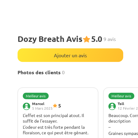
Dozy Breath Avis
5.0
9 avis
Ajouter un avis
Photos des clients
0
Meilleur avis
Meilleur avis
Marcel
Tall
5
5 Mars 2025
12 Février 
L'effet est son principal atout. Il
Beaucoup. Corr
suffit de l'essayer.
description
L'odeur est très forte pendant la
–
floraison, ce qui peut être gênant.
Graines sympas,