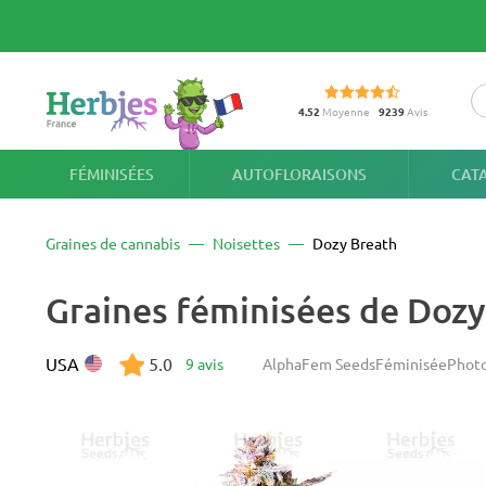
4.52
Moyenne
9239
Avis
FÉMINISÉES
AUTOFLORAISONS
CAT
Graines de cannabis
Noisettes
Dozy Breath
Graines féminisées de Doz
USA
5.0
9 avis
AlphaFem Seeds
Féminisée
Phot