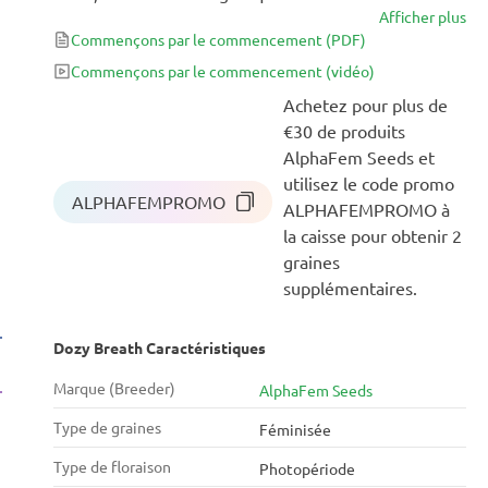
Afficher plus
givrées et foncées. Chaque teinte laisse présager sa
Commençons par le commencement
(PDF)
puissance, et en effet, ces fleurs affichent un taux de
THC de 28%, induisant un état de relaxation
Commençons par le commencement
(vidéo)
profonde et presque onirique. Son goût est unique,
Achetez pour plus de
mêlant des notes de beurre de cacahuète à des
€30 de produits
nuances terreuses en fin de fumée.
AlphaFem Seeds et
utilisez le code promo
ALPHAFEMPROMO
ALPHAFEMPROMO à
la caisse pour obtenir 2
graines
supplémentaires.
Dozy Breath Caractéristiques
Marque (Breeder)
AlphaFem Seeds
Type de graines
Féminisée
Type de floraison
Photopériode