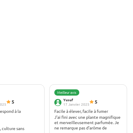
Meilleur avis
Yusuf
5
5
2025
17 Janvier 2025
espond à la
Facile à élever, facile à fumer
J'ai fini avec une plante magnifique
et merveilleusement parfumée. Je
ne remarque pas d'arôme de
 culture sans