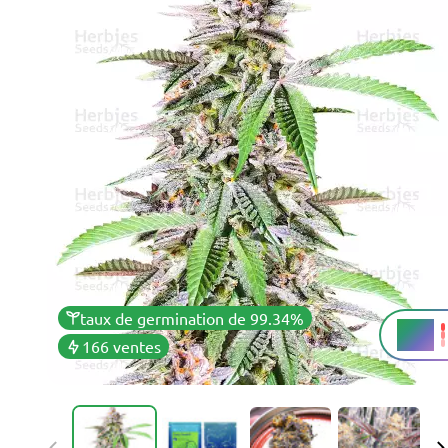
taux de germination de 99.34%
28%
THC
166 ventes