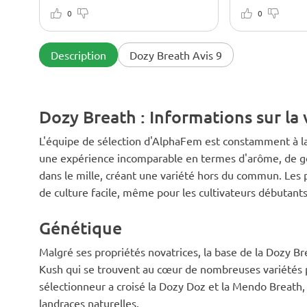
J'ai planté une plante dans un pot
problème. Je d
de 3 gallons et deux dans des pots
0
note de 10/10
0
de 5 gallons. Le pot de 3 gallons
était un peu trop petit. Elle ne s'est
pas affaiblie, mais c'était une plante
Description
Dozy Breath Avis 9
relativement modeste avec une
structure plus indica. Les deux
autres se sont beaucoup mieux
développées. Il n'y a pas eu
Dozy Breath : Informations sur la 
beaucoup de problèmes de
croissance, les plantes ne se sont
pas fanées et les feuilles ne se sont
L'équipe de sélection d'AlphaFem est constamment à l
pas recourbées. Je les ai nourries
une expérience incomparable en termes d'arôme, de goût
avec des complexes minéraux. J'ai
dans le mille, créant une variété hors du commun. Les 
utilisé une lampe LED de 400 W.
Elles ont fini de fleurir en 9
de culture facile, même pour les cultivateurs débutants
semaines. Le rendement était
moyen et la puissance était
Génétique
également moyenne, mais le
voyage était amusant, vif et
émotionnel. Il y a une vraie
Malgré ses propriétés novatrices, la base de la Dozy 
sensation de bourdonnement dans
Kush qui se trouvent au cœur de nombreuses variétés pa
le corps, ce qui est cool.
sélectionneur a croisé la Dozy Doz et la Mendo Breath, 
landraces naturelles.