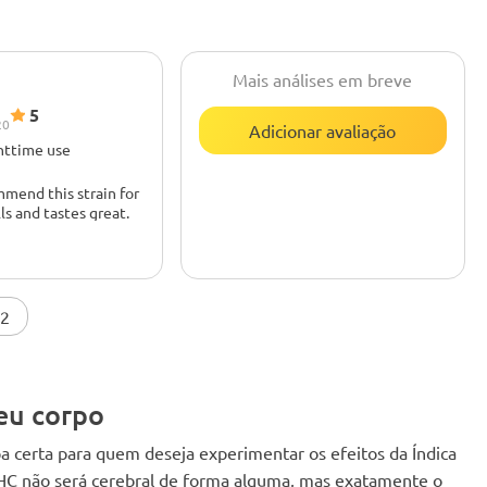
Mais análises em breve
5
20
Adicionar avaliação
ghttime use
ommend this strain for
s and tastes great.
 2
seu corpo
a certa para quem deseja experimentar os efeitos da Índica
THC não será cerebral de forma alguma, mas exatamente o