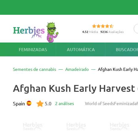
4.52
Média
9236
Avaliações
FEMINIZADAS
AUTOMÁTICA
BUSCADOR
Sementes de cannabis
Amadeirado
Afghan Kush Early H
Afghan Kush Early Harvest 
Spain
5.0
2 análises
World of Seeds
Feminizada