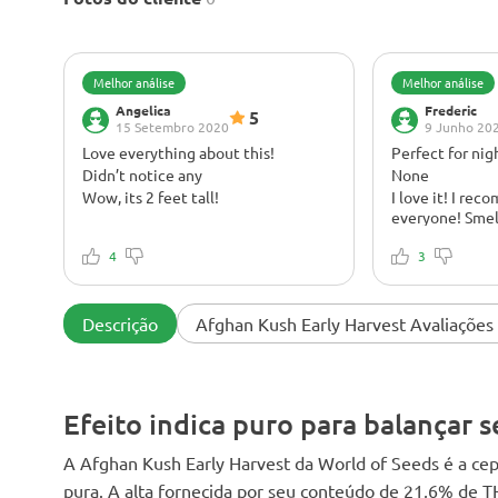
Melhor análise
Melhor análise
Angelica
Frederic
5
15 Setembro 2020
9 Junho 20
Love everything about this!
Perfect for ni
Didn’t notice any
None
Wow, its 2 feet tall!
I love it! I rec
everyone! Smell
4
3
Descrição
Afghan Kush Early Harvest Avaliações
Efeito indica puro para balançar 
A Afghan Kush Early Harvest da World of Seeds é a cep
pura. A alta fornecida por seu conteúdo de 21,6% de 