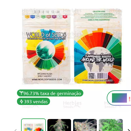
96.73% taxa de germinação
21,6%
THC
393 vendas