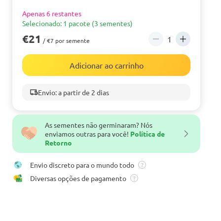
Apenas 6 restantes
Selecionado: 1 pacote (3 sementes)
€21
/ €7 por semente
Adicionar ao carrinho
Envio: a partir de 2 dias
As sementes não germinaram? Nós
enviamos outras para você!
Política de
Retorno
Envio discreto para o mundo todo
?
Diversas opções de pagamento
?