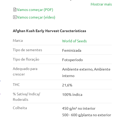
Mostrar mais
variedade 100% índica dos vales do rio Amu Darya
Vamos começar
(PDF)
garante uma alta e forte corpo que fará com que
todos os seus músculos vibrem de êxtase. O sabor
Vamos começar
(vídeo)
que emana dessas sementes de cannabis é tão claro,
com um forte sabor de haxixe que lembra madeira
Afghan Kush Early Harvest Características
nobre. Para aproveitar ao máximo esta variedade de
Marca
World of Seeds
erva daninha, deixe-a fumar em casa à noite.
Tipo de sementes
Feminizada
Tipo de floração
Fotoperíodo
Adequado para
Ambiente externo, Ambiente
crescer
interno
THC
21,6%
% Sativa/ Indica/
100% índica
Ruderalis
Colheita
450 g/m² no interior
500 - 600 g/planta no exterior