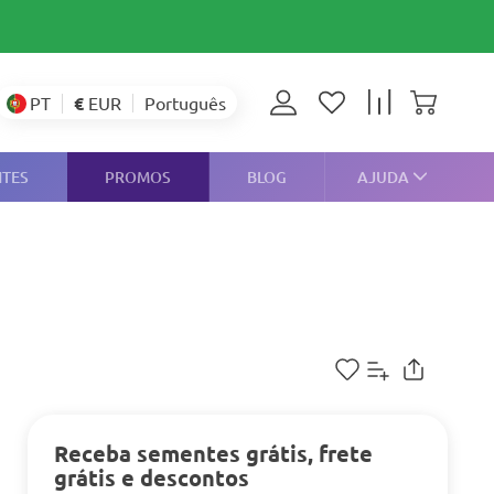
€
EUR
PT
Português
NTES
PROMOS
BLOG
AJUDA
Receba sementes grátis, frete
grátis e descontos