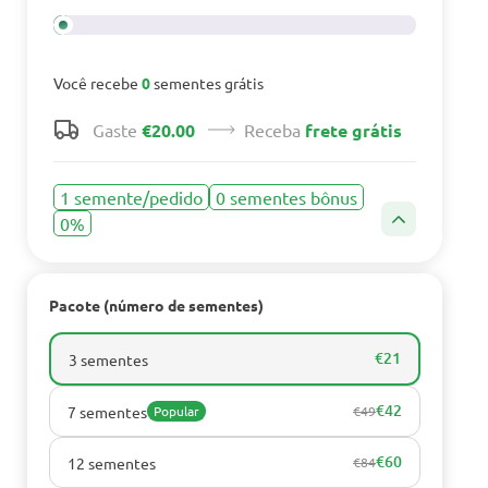
Você recebe
0
sementes grátis
Gaste
€20.00
Receba
frete grátis
1 semente/pedido
0 sementes bônus
0%
Pacote (número de sementes)
€21
3 sementes
€42
7 sementes
Popular
€49
€60
12 sementes
€84