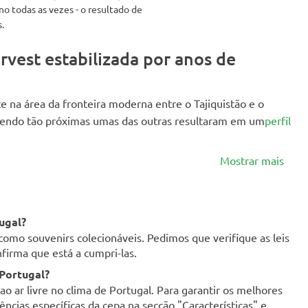
 todas as vezes - o resultado de
.
vest estabilizada por anos de
e na área da fronteira moderna entre o Tajiquistão e o
cendo tão próximas umas das outras resultaram em um
perfil
Mostrar mais
ugal?
como souvenirs colecionáveis. Pedimos que verifique as leis
firma que está a cumpri-las.
 Portugal?
o ar livre no clima de Portugal. Para garantir os melhores
ncias específicas da cepa na secção "Características" e