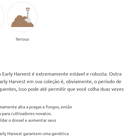
o
Terroso
h Early Harvest é extremamente estável e robusta. Outra
ly Harvest em sua coleção é, obviamente, o período de
quentes, isso pode até permitir que você colha duas vezes
emamente alta a pragas e fungos, então
a para cultivadores novatos.
ldar o dossel e aumentar seus
arly Harvest garantem uma genética