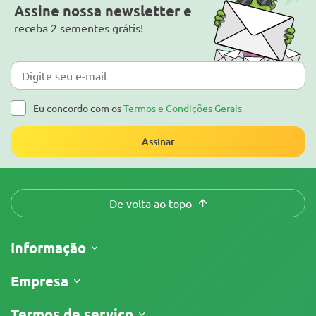
Assine nossa newsletter e
receba 2 sementes grátis!
Eu concordo com os
Termos e Condições Gerais
Assinar
De volta ao topo
Informação
Envio
Empresa
Acompanhar o meu pedido
Sobre nós
Termos de serviço