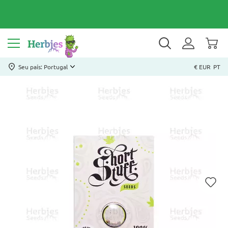
Seu país: Portugal
€ EUR
PT