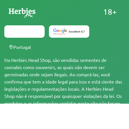
18+
Portugal
Na Herbies Head Shop, são vendidas sementes de
cannabis como souvenirs, as quais não devem ser
germinadas onde sejam ilegais. Ao comprá-las, você
confirma que tem a idade legal para isso e está ciente das
legislações e regulamentações locais. A Herbies Head
Shop não é responsável por quaisquer violações da lei. Os
produtos e as informações contidas neste site não foram
avaliadas pelo FDA e NÃO têm a pretensão de
diagnosticar, tratar, curar ou prevenir qualquer
enfermidade. Todos os produtos contêm menos de 0,3%