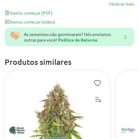
semelhantes que dominará sua sala de cultivo com seus botões
Mostrar mais
brancos gelados.
Vamos começar
(PDF)
Vamos começar
(vídeo)
As sementes não germinaram? Nós enviamos
outras para você!
Política de Retorno
Produtos similares