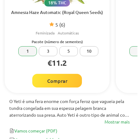
18% THC
Amnesia Haze Automatic (Royal Queen Seeds)
5
(6)
Feminizada
Automáticas
Pacote (número de sementes)
1
3
5
10
€11.2
Comprar
O Yeti é uma fera enorme com força feroz que vagueia pela
tundra congelada em sua espessa pelagem branca
aterrorizando sua presa. Auto Yeti é outro tipo de animal com
força e destreza semelhantes que dominará sua sala de
Mostrar mais
cultivo com seus botões brancos gelados.
Vamos começar
(PDF)