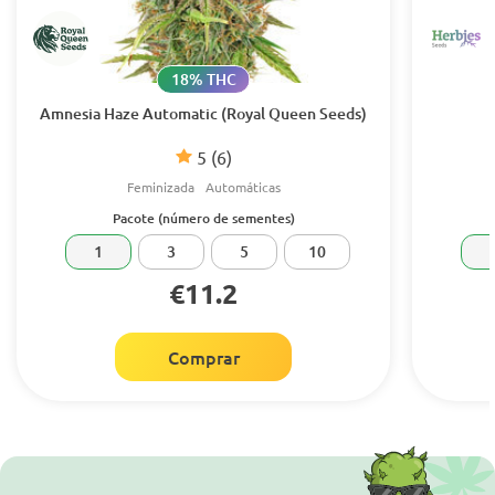
18% THC
Amnesia Haze Automatic (Royal Queen Seeds)
5
(6)
Feminizada
Automáticas
Pacote (número de sementes)
1
3
5
10
€11.2
Comprar