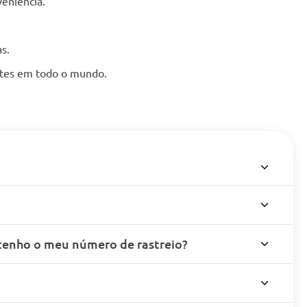
eniência.
s.
entes em todo o mundo.
enho o meu número de rastreio?