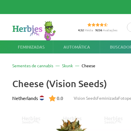
4.52
Média
9236
Avaliações
FEMINIZADAS
AUTOMÁTICA
BUSCADOR
Sementes de cannabis
Skunk
Cheese
Cheese (Vision Seeds)
Netherlands
0.0
Vision Seeds
Feminizada
Fotope