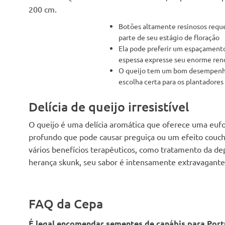
200 cm.
Botões altamente resinosos requer
parte de seu estágio de floração
Ela pode preferir um espaçamento
espessa expresse seu enorme re
O queijo tem um bom desempenho 
escolha certa para os plantadores
Delícia de queijo irresistível
O queijo é uma delícia aromática que oferece uma euf
profundo que pode causar preguiça ou um efeito couch
vários benefícios terapêuticos, como tratamento da dep
herança skunk, seu sabor é intensamente extravagante
FAQ da Cepa
É legal encomendar sementes de canábis para Port