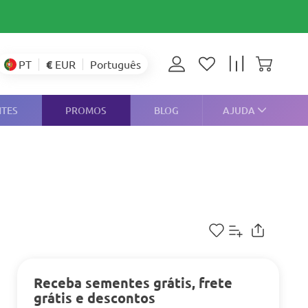
€
EUR
PT
Português
NTES
PROMOS
BLOG
AJUDA
Receba sementes grátis, frete
grátis e descontos