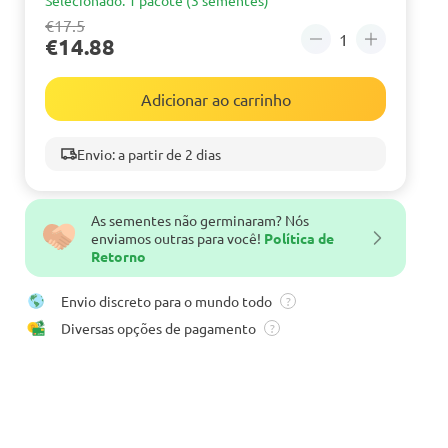
€17.5
€14.88
Adicionar ao carrinho
Envio: a partir de 2 dias
As sementes não germinaram? Nós
enviamos outras para você!
Política de
Retorno
Envio discreto para o mundo todo
?
Diversas opções de pagamento
?