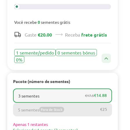
Você recebe
0
sementes grátis
Gaste
€20.00
Receba
frete grátis
1 semente/pedido
0 sementes bônus
0%
Pacote (número de sementes)
€14.88
3 sementes
€17.5
€25
5 sementes
Fora de Stock
Apenas 1 restantes
Selecionado: 1 pacote (3 sementes)