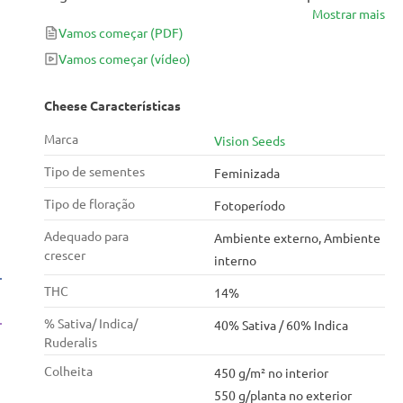
Mostrar mais
por seu agradável aroma de queijo que estimula a
Vamos começar
(PDF)
criatividade e a felicidade. E o que é ainda melhor, o
Cheese apresenta colheitas abundantes de 450-550
Vamos começar
(vídeo)
g / m2 e 14% de THC.
Cheese Características
Marca
Vision Seeds
Tipo de sementes
Feminizada
Tipo de floração
Fotoperíodo
Adequado para
Ambiente externo, Ambiente
crescer
interno
THC
14%
% Sativa/ Indica/
40% Sativa / 60% Indica
Ruderalis
Colheita
450 g/m² no interior
550 g/planta no exterior