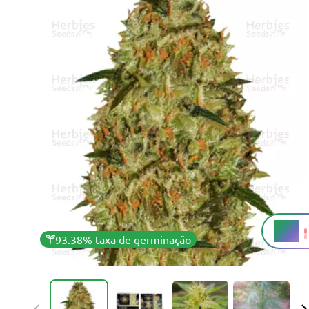
14%
THC
93.38% taxa de germinação