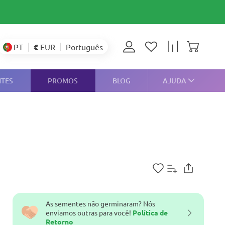
€
EUR
PT
Português
NTES
PROMOS
BLOG
AJUDA
As sementes não germinaram? Nós
enviamos outras para você!
Política de
Retorno