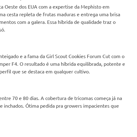
er/oil with.
ta Oeste dos EUA com a expertise da Mephisto em
ma cesta repleta de frutas maduras e entrega uma brisa
momentos com a galera. Essa híbrida de qualidade traz o
só.
anteigado e a fama da Girl Scout Cookies Forum Cut com o
mper F4. O resultado é uma híbrida equilibrada, potente e
rfil que se destaca em qualquer cultivo.
ntre 70 e 80 dias. A cobertura de tricomas começa já na
e inchados. Ótima pedida pra growers impacientes que