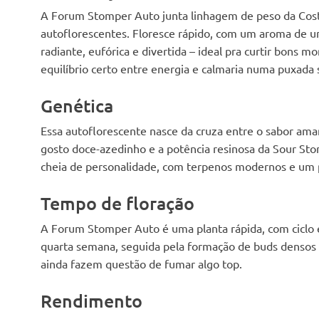
plant for sure
for making butt
A Forum Stomper Auto junta linhagem de peso da Cos
* bad comments: that she has been
autoflorescentes. Floresce rápido, com um aroma de u
watered with 5.0 ph the whole
radiante, eufórica e divertida – ideal pra curtir bons 
round due to a broken ph meter so i
can't really judge this round on yield
equilíbrio certo entre energia e calmaria numa puxada 
or anything,
Genética
Essa autoflorescente nasce da cruza entre o sabor am
gosto doce-azedinho e a potência resinosa da Sour Sto
cheia de personalidade, com terpenos modernos e um pe
Tempo de floração
A Forum Stomper Auto é uma planta rápida, com ciclo e
quarta semana, seguida pela formação de buds densos 
ainda fazem questão de fumar algo top.
Rendimento