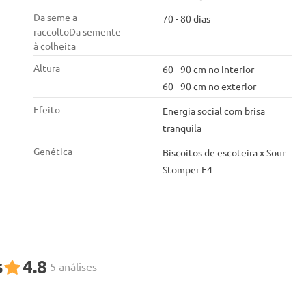
Da seme a
70 - 80 dias
raccoltoDa semente
à colheita
Altura
60 - 90 cm no interior
60 - 90 cm no exterior
Efeito
Energia social com brisa
tranquila
Genética
Biscoitos de escoteira x Sour
Stomper F4
s
4.8
5 análises