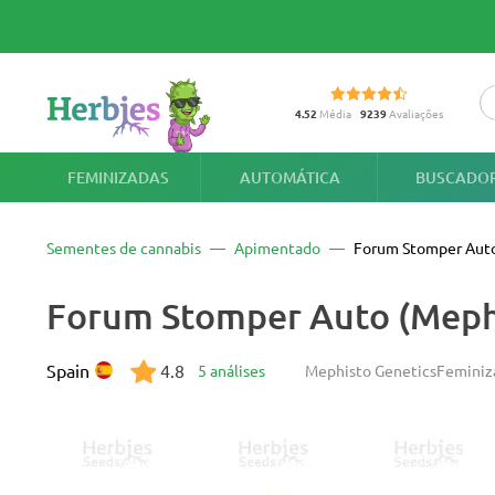
4.52
Média
9239
Avaliações
FEMINIZADAS
AUTOMÁTICA
BUSCADOR
Sementes de cannabis
Apimentado
Forum Stomper Aut
Forum Stomper Auto (Mephi
Spain
4.8
5 análises
Mephisto Genetics
Feminiz