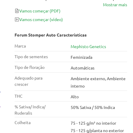
Mostrar mais
F4, criando uma híbrida meio relaxante, meio
Vamos começar
(PDF)
energética. Com equilíbrio 50/50 entre indica e
sativa e um perfil de sabor que mistura frutas,
Vamos começar
(vídeo)
especiarias e um toque único, essa planta pequena é
perfeita pra quem curte fumar com os amigos,
Forum Stomper Auto Características
relaxar à noite e cultivar genética de ponta num ciclo
Marca
Mephisto Genetics
rápido e compacto.
Tipo de sementes
Feminizada
Tipo de floração
Automáticas
Adequado para
Ambiente externo, Ambiente
crescer
interno
THC
Alto
% Sativa/ Indica/
50% Sativa / 50% Indica
Ruderalis
Colheita
75 - 125 g/m² no interior
75 - 125 g/planta no exterior