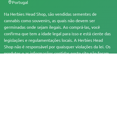
Portugal
Na Herbies Head Shop, são vendidas sementes de
cannabis como souvenirs, as quais não devem ser
germinadas onde sejam ilegais. Ao comprá-las, você
confirma que tem a idade legal para isso e está ciente das
legislações e regulamentações locais. A Herbies Head
Shop não é responsável por quaisquer violações da lei. Os
produtos e as informações contidas neste site não foram
avaliadas pelo FDA e NÃO têm a pretensão de
diagnosticar, tratar, curar ou prevenir qualquer
enfermidade. Todos os produtos contêm menos de 0,3%
de THC, quando aplicável, de acordo com as
regulamentações federais. Por favor, certifique-se da
conformidade com suas leis locais, já que a Herbies não
oferece aconselhamento legal e não assume qualquer
responsabilidade pelo uso ou cultivo de cannabis em áreas
onde isso é proibido.