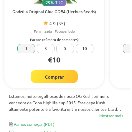
29% THC
Godzilla Original Glue GG#4 (Herbies Seeds)
4.9
(35)
Feminizada
Fotoperíodo
Pacote (número de sementes)
1
3
5
10
€10
Comprar
Estamos muito orgulhosos de nosso OG Kush, primeiro
vencedor da Copa Highlife cup 2015. Esta cepa Kush
altamente potente é a favorita entre nossos clientes. Ela dá
uma sativa como alta com um efeito colateral do corpo
Mostrar mais
drogado. Uma combinação perfeita de híbrido indica e sativa.
Vamos começar
(PDF)