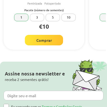
Feminizada
Fotoperíodo
Pacote (número de sementes)
1
3
5
10
€10
Comprar
Assine nossa newsletter e
receba 2 sementes grátis!
Eu concordo com os
Termos e Condições Gerais