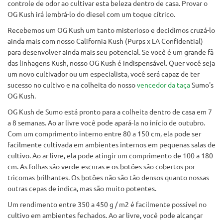
controle de odor ao cultivar esta beleza dentro de casa. Provar o
OG Kush irá lembrá-lo do diesel com um toque cítrico.
Recebemos um OG Kush um tanto misterioso e decidimos cruzá-lo
ainda mais com nosso California Kush (Purps x LA Confidential)
para desenvolver ainda mais seu potencial. Se você é um grande fã
das linhagens Kush, nosso OG Kush é indispensável. Quer você seja
um novo cultivador ou um especialista, você será capaz de ter
sucesso no cultivo e na colheita do nosso
vencedor da taça
Sumo's
OG Kush.
OG Kush de Sumo está pronto para a colheita dentro de casa em 7
a 8 semanas. Ao ar livre você pode apará-la no início de outubro.
Com um comprimento interno entre 80 a 150 cm, ela pode ser
facilmente cultivada em ambientes internos em pequenas salas de
cultivo. Ao ar livre, ela pode atingir um comprimento de 100 a 180
cm. As folhas são verde-escuras e os botões são cobertos por
tricomas brilhantes. Os botões não são tão densos quanto nossas
outras cepas de indica, mas são muito potentes.
Um rendimento entre 350 a 450 g / m2 é facilmente possível no
cultivo em ambientes fechados. Ao ar livre, você pode alcançar