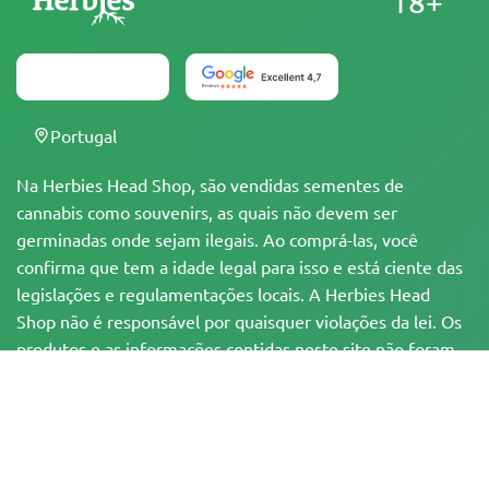
18+
Portugal
Na Herbies Head Shop, são vendidas sementes de
cannabis como souvenirs, as quais não devem ser
germinadas onde sejam ilegais. Ao comprá-las, você
confirma que tem a idade legal para isso e está ciente das
legislações e regulamentações locais. A Herbies Head
Shop não é responsável por quaisquer violações da lei. Os
produtos e as informações contidas neste site não foram
avaliadas pelo FDA e NÃO têm a pretensão de
diagnosticar, tratar, curar ou prevenir qualquer
enfermidade. Todos os produtos contêm menos de 0,3%
de THC, quando aplicável, de acordo com as
regulamentações federais. Por favor, certifique-se da