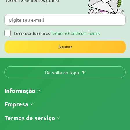
receba 2 sementes grátis!
Eu concordo com os
Termos e Condições Gerais
Assinar
De volta ao topo
Informação
Envio
Empresa
Acompanhar o meu pedido
Sobre nós
Termos de serviço
Política de Devolução
Contatos
Lista de preços