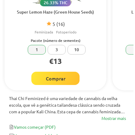
26.33% THC
Super Lemon Haze (Green House Seeds)
L
5
(16)
Feminizada
Fotoperíodo
Pacote (número de sementes)
1
3
10
€13
Comprar
Thai Chi Feminized é uma variedade de cannabis da velha
escola, que vê a genética tailandesa clássica sendo cruzada
com a popular Kali China. Esta cepa de cannabis feminizada da
ACE Seeds com certeza se tornará uma de suas favoritas, pois
Mostrar mais
oferece grandes quantidades de botões densos e resinosos
Vamos começar
(PDF)
com até 16% de THC após menos de 11 semanas de floração.