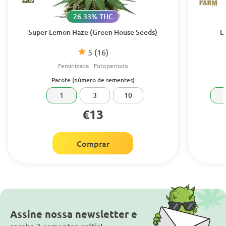
26.33% THC
Super Lemon Haze (Green House Seeds)
L
5
(16)
Feminizada
Fotoperíodo
Pacote (número de sementes)
1
3
10
€13
Comprar
Assine nossa newsletter e