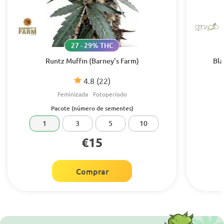
27 - 29% THC
Runtz Muffin (Barney's Farm)
Bla
4.8
(22)
Feminizada
Fotoperíodo
Pacote (número de sementes)
1
3
5
10
€15
Comprar