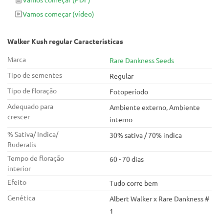
excelente fumo durante o dia. Esta planta produz botões
Vamos começar
(vídeo)
estruturados grandes e densos. Ela é um pouco elástica.
Walker Kush regular Características
Marca
Rare Dankness Seeds
Tipo de sementes
Regular
Tipo de floração
Fotoperíodo
Adequado para
Ambiente externo, Ambiente
crescer
interno
% Sativa/ Indica/
30% sativa / 70% indica
Ruderalis
Tempo de floração
60 - 70 dias
interior
Efeito
Tudo corre bem
Genética
Albert Walker x Rare Dankness #
1