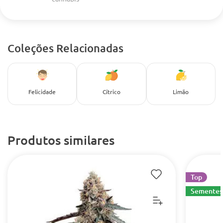
Coleções Relacionadas
Felicidade
Cítrico
Limão
Produtos similares
Top
Sementes 