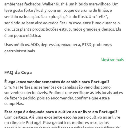
ambientes fechados, Walker Kush é um híbrido maravilhoso. Um
leve gosto forte / kushy, com um toque de aroma de limão, é
sentido na inalação. Na expiração, é tudo Kush. Um “feliz”,
sentindo-se bem alto ao redor. Faz um excelente fumo durante o
dia. Esta planta produz botões estruturados grandes e densos. Ela
é um pouco elástica.
Usos médicos: ADD, depressão, enxaqueca, PTSD, problemas
gastrointestinais
Mostrar mais
FAQ da Cepa
É legal encomendar sementes de canábis para Portugal?
Sim. Na Herbies, as sementes de canábis são vendidas como
souvenirs colecionáveis. Pedimos que verifique as leis locais antes
de fazer o pedido, pois ao encomendar, confirma que está a
cumpri-las.
Esta cepa é adequada para o cultivo ao ar livre em Portugal?
Com certeza. A é uma excelente escolha para o cultivo ao ar livre
no clima de Portugal. Para garantir os melhores resultados
possíveis, recomendamos verificar as preferências específicas da