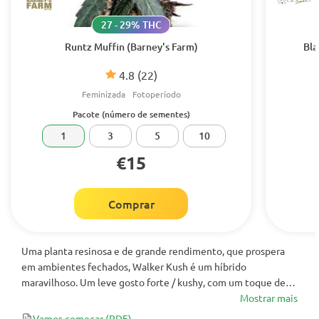
27 - 29% THC
Runtz Muffin (Barney's Farm)
Bla
4.8
(22)
Feminizada
Fotoperíodo
Pacote (número de sementes)
1
3
5
10
€15
Comprar
Uma planta resinosa e de grande rendimento, que prospera
em ambientes fechados, Walker Kush é um híbrido
maravilhoso. Um leve gosto forte / kushy, com um toque de
aroma de limão, é sentido na inalação. Na expiração, é tudo
Mostrar mais
Kush. Um “feliz”, sentindo-se bem alto ao redor. Faz um
Vamos começar
(PDF)