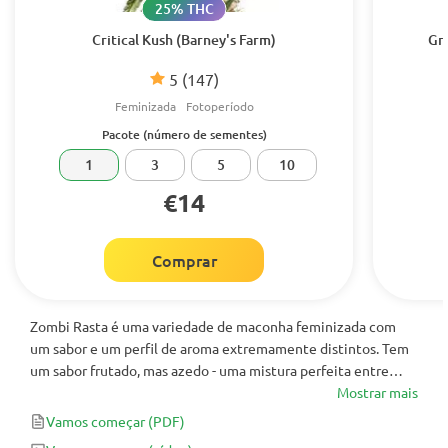
25% THC
Critical Kush (Barney's Farm)
Gr
5
(147)
Feminizada
Fotoperíodo
Pacote (número de sementes)
1
3
5
10
€14
Comprar
Zombi Rasta é uma variedade de maconha feminizada com
um sabor e um perfil de aroma extremamente distintos. Tem
um sabor frutado, mas azedo - uma mistura perfeita entre
pinho e almíscar terroso. Esta variedade tem um aroma cítrico
Mostrar mais
à base de ervas com tons suaves de terra. É uma cepa 80%
Vamos começar
(PDF)
Indica dominante, então é bastante calmante, sedativa e