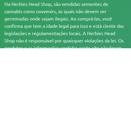
Na Herbies Head Shop, são vendidas sementes de
cannabis como souvenirs, as quais não devem ser
germinadas onde sejam ilegais. Ao comprá-las, você
confirma que tem a idade legal para isso e está ciente das
legislações e regulamentações locais. A Herbies Head
Shop não é responsável por quaisquer violações da lei. Os
produtos e as informações contidas neste site não foram
avaliadas pelo FDA e NÃO têm a pretensão de
diagnosticar, tratar, curar ou prevenir qualquer
enfermidade. Todos os produtos contêm menos de 0,3%
de THC, quando aplicável, de acordo com as
regulamentações federais. Por favor, certifique-se da
conformidade com suas leis locais, já que a Herbies não
oferece aconselhamento legal e não assume qualquer
responsabilidade pelo uso ou cultivo de cannabis em áreas
onde isso é proibido.
Os pagamentos feitos neste site podem ser processados de duas formas: