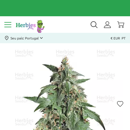
Seu país: Portugal
€ EUR
PT