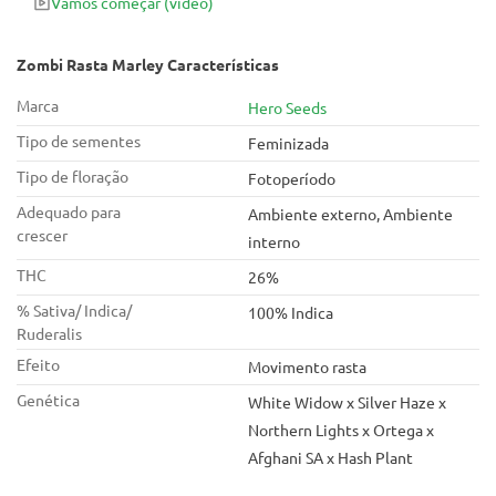
Vamos começar
(vídeo)
relaxante. Graças à concentração de CBD de 1,1% do Zombi
Rasta, a cepa comumente usada para combater a insônia, a
dor, a ansiedade, a depressão, e é perfeita para fumar à noite
Zombi Rasta Marley Características
ou à noite.
Marca
Hero Seeds
Tipo de sementes
Feminizada
Tipo de floração
Fotoperíodo
Adequado para
Ambiente externo, Ambiente
crescer
interno
THC
26%
% Sativa/ Indica/
100% Indica
Ruderalis
Efeito
Movimento rasta
Genética
White Widow x Silver Haze x
Northern Lights x Ortega x
Afghani SA x Hash Plant