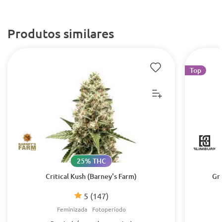
Produtos similares
Top
25% THC
Critical Kush (Barney's Farm)
Gr
5
(147)
Feminizada
Fotoperíodo