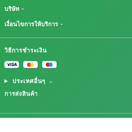
การจัดส่งสินค้า
บริษัท
ติดตามคำสั่งซื้อของฉัน
เกี่ยวกับเรา
เงื่อนไขการให้บริการ
นโยบายการคืนสินค้า
ติดต่อ
รายการราคา
ข้อกำหนดและเงื่อนไข
บทวิจารณ์
โปรโมชั่น
การปฏิเสธความรับผิดโดยข้อจำกัดความรับผิดชอบ
โปรแกรมพันธมิตรกัญชา
วิธีการชำระเงิน
นโยบายความเป็นส่วนตัว
Our authors
นโยบายการใช้คุกกี้
แผนผังเว็บไซต์
ประกาศทางกฎหมาย
ประเทศอื่นๆ
การส่งสินค้า
18+