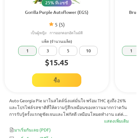
25% ทีเอชซี
Gorilla Purple Autoflower (EGS)
Bruc
5
(5)
เป็นผู้หญิง
การออกดอกอัตโนมัติ
แพ็ค (จำนวนเมล็ด)
1
3
5
10
1
$15.45
ซื้อ
Auto Georgia Pie มาในสไตล์นิ่งแต่มั่นใจ พร้อม THC สูงถึง 26%
และโปรไฟล์รสชาติที่ให้ความรู้สึกเหมือนของหวานมากกว่าควัน
การรับรู้ครั้งแรกดูชัดเจนและโฟกัสดี เหมือนโหมดทำงาน แต่ค่อย
ๆ เปลี่ยนเป็นความผ่อนคลายที่นุ่มขึ้น เป็นสายพันธุ์ที่ทำให้หัวโล่ง
แสดงเพิ่มเติม
ในขณะที่ร่างกายค่อย ๆ คลายตัวตามจังหวะของตัวเอง
มาเริ่มกันเลย
(PDF)