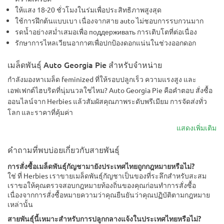
ให้แสง 18-20 ชั่วโมงในร่มเพื่อประสิทธิภาพสูงสุด
ใช้การฝึกต้นแบบเบา เนื่องจากสาย auto ไม่ชอบการรบกวนมาก
รดน้ำอย่างสม่ำเสมอเพื่อ поддерживать การเติบโตที่ต่อเนื่อง
รักษาการไหลเวียนอากาศเพื่อปกป้องดอกแน่นในช่วงออกดอก
เมล็ดพันธุ์ Auto Georgia Pie สำหรับจำหน่าย
กำลังมองหาเมล็ด feminized ที่ให้รอบปลูกเร็ว ความแรงสูง และ
เอฟเฟกต์ไฮบริดที่นุ่มนวลใช่ไหม? Auto Georgia Pie คือคำตอบ สั่งซื้อ
ออนไลน์จาก Herbies แล้วสัมผัสคุณภาพระดับพรีเมียม การจัดส่งทั่ว
โลก และราคาที่คุ้มค่า
แสดงเพิ่มเติม
คำถามที่พบบ่อยเกี่ยวกับสายพันธุ์
การสั่งซื้อเมล็ดพันธุ์กัญชามายังประเทศไทยถูกกฎหมายหรือไม่?
ใช่ ที่ Herbies เราขายเมล็ดพันธุ์กัญชาเป็นของที่ระลึกสำหรับสะสม
เราขอให้คุณตรวจสอบกฎหมายท้องถิ่นของคุณก่อนทำการสั่งซื้อ
เนื่องจากการสั่งซื้อหมายความว่าคุณยืนยันว่าคุณปฏิบัติตามกฎหมาย
เหล่านั้น
สายพันธุ์นี้เหมาะสำหรับการปลูกกลางแจ้งในประเทศไทยหรือไม่?