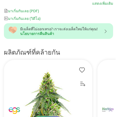
ความผ่อนคลายที่นุ่มขึ้น เป็นสายพันธุ์ที่ทำให้หัวโล่ง ในขณะที่ร่างกาย
แสดงเพิ่มเติม
ค่อย ๆ คลายตัวตามจังหวะของตัวเอง
มาเริ่มกันเลย
(PDF)
มาเริ่มกันเลย
(วิดีโอ)
มีเมล็ดที่ไม่งอกเหรอ? เราจะส่งเมล็ดใหม่ให้แก่คุณ!
นโยบายการคืนสินค้า
ผลิตภัณฑ์ที่คล้ายกัน