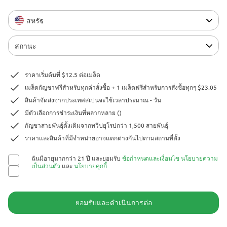
โดยห้ามนำไปเพาะพันธุ์ในพื้นที่ที่การเพาะเมล็ดกัญชาผิด
กฎหมาย ทุกครั้งที่สั่งซื้อ คุณยืนยันว่าคุณมีอายุถึงเกณฑ์ที่
สหรัฐ
กฎหมายกำหนดและมีความเข้าใจเกี่ยวกับข้อกฎหมายและ
ข้อบังคับในท้องถิ่นของคุณอย่างถูกต้อง ร้าน Herbies Head
สถานะ
Shop ไม่มีส่วนรับผิดชอบต่อการละเมิดกฎหมายใดๆ
ผลิตภัณฑ์และข้อมูลในเว็บไซต์นี้ยังไม่ได้รับการประเมินโดย
ราคาเริ่มต้นที่ $12.5 ต่อเมล็ด
FDA และไม่ได้มีวัตถุประสงค์เพื่อวินิจฉัย บำบัด รักษา หรือ
เมล็ดกัญชาฟรีสำหรับทุกคำสั่งซื้อ + 1 เมล็ดฟรีสำหรับการสั่งซื้อทุกๆ $23.05
ป้องกันโรคใดๆ ผลิตภัณฑ์ทั้งหมดมี THC น้อยกว่า 0.3% เมื่อ
สินค้าจัดส่งจากประเทศสเปนจะใช้เวลาประมาณ - วัน
เกี่ยวข้อง ตามข้อกำหนดของกฎหมายของรัฐบาลกลาง โปรด
มีตัวเลือกการชำระเงินที่หลากหลาย ()
ตรวจสอบให้แน่ใจว่า คุณได้ปฏิบัติตามกฎหมายในท้องถิ่น
กัญชาสายพันธุ์ดั้งเดิมจากทวีปยุโรปกว่า 1,500 สายพันธุ์
ของคุณ เนื่องจาก Herbies ไม่ได้ให้คำแนะนำทางกฎหมาย
ราคาและสินค้าที่มีจำหน่ายอาจแตกต่างกันไปตามสถานที่ตั้ง
และไม่มีส่วนรับผิดชอบต่อการใช้หรือการเพาะปลูกกัญชาใน
พื้นที่ที่กัญชาผิดกฎหมาย
ฉันมีอายุมากกว่า 21 ปี และยอมรับ
ข้อกำหนดและเงื่อนไข
นโยบายความ
เป็นส่วนตัว
และ
นโยบายคุกกี้
การชำระเงินบนเว็บไซต์นี้จะดำเนินการโดย 2 ช่องทาง ดังนี้
— ชำระโดยตรงกับ Pure Atmosphere S.A.M. S.L. หรือชำระผ่านผู้ให้บริการชำระ
เงิน ชื่อ
ยอมรับและดำเนินการต่อ
— WORLD SPACE LINK SL ซึ่งมีสำนักงานตั้งอยู่ที่ Calle El Pilar, 17, 03005
Alicante ประเทศสเปน หมายเลขประจำตัวผู้เสียภาษี B56571102 สำหรับธุรกรรม
บางรายการ