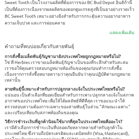
Sweet Tooth เป็นโรงงานผลิตที่ต้องการของ BC Bud Depot อินดิก้านี้
เป็นที่ต้องการเนื่องจากผลผลิตของดอกตูมเกรดสูงที่เป็นยาอย่างรวดเร็ว
BC Sweet Tooth เหมาะอย่างยิ่งสำหรับการกระตุ้นความอยากอาหาร
ความเจ็บปวด และการผ่อนคลาย
แสดงเพิ่มเติม
คำถามที่พบบ่อยเกี่ยวกับสายพันธุ์
การสั่งซื้อเมล็ดพันธุ์กัญชามายังประเทศไทยถูกกฎหมายหรือไม่?
ใช่ ที่ Herbies เราขายเมล็ดพันธุ์กัญชาเป็นของที่ระลึกสำหรับสะสม
เราขอให้คุณตรวจสอบกฎหมายท้องถิ่นของคุณก่อนทำการสั่งซื้อ
เนื่องจากการสั่งซื้อหมายความว่าคุณยืนยันว่าคุณปฏิบัติตามกฎหมาย
เหล่านั้น
สายพันธุ์นี้เหมาะสำหรับการปลูกกลางแจ้งในประเทศไทยหรือไม่?
แน่นอน เป็นตัวเลือกที่ยอดเยี่ยมสำหรับการเพาะปลูกกลางแจ้งในสภาพ
อากาศของประเทศไทย เพื่อให้ได้ผลลัพธ์ที่ดีที่สุด เราขอแนะนำให้
ตรวจสอบความต้องการเฉพาะของสายพันธุ์ในส่วน "ลักษณะเฉพาะ"
และเปรียบเทียบกับสภาพท้องถิ่นของคุณ
วิธีการชำระเงินที่ลูกค้านิยมใช้มากที่สุดในประเทศไทยคืออะไร?
เรามีตัวเลือกการชำระเงินที่ปลอดภัยหลากหลายสำหรับลูกค้าใน
ประเทศไทย ซึ่งรวมถึงบัตรเครดิตและเดบิตหลัก (Visa, Mastercard),
การโอนเงินผ่านธนาคาร (รวมถึง SEPA) และสกุลเงินดิจิทัลเช่น