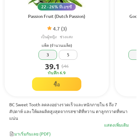
22 - 26% ทีเอชซี
Passion Fruit (Dutch Passion)
Godz
4.7
(3)
เป็นผู้หญิง
ช่วงแสง
แพ็ค (จำนวนเมล็ด)
3
5
39.1
$46
บันทึก 6.9
ซื้อ
BC Sweet Tooth ลดลงอย่างรวดเร็วและหนักภายใน 6 ถึง 7
สัปดาห์ และให้ผลผลิตสูงสุดจากรสชาติที่หวาน ตาลูกกวาดที่หนา
แน่น
แสดงเพิ่มเติม
มาเริ่มกันเลย
(PDF)