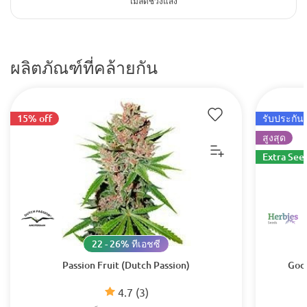
เมล็ดช่วงแสง
ผลิตภัณฑ์ที่คล้ายกัน
15% off
รับประกัน 
สูงสุด
Extra See
22 - 26% ทีเอชซี
Passion Fruit (Dutch Passion)
Godz
4.7
(3)