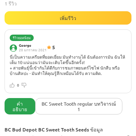
1 รีวิว
เพิ่มรีวิว
รีวิวยอดนิยม
George
5
20 มกราคม 2021
นี่เป็นความเครียดที่ยอดเยี่ยม มันทำงานได้ ฉันต้องการมัน ฉันให้
เต็ม 10 แน่นอนว่ามันจะเติบโตขึ้นอีกครั้ง!
+ สายพันธุ์นี้เข้ากันได้ดีกับการชมภาพยนตร์ไซไฟ นักสืบ หรือ
บ้านศิลปะ - มันทำให้คุณรู้สึกเหมือนได้รับ ความคิด.
ไม่มี
ฉันปลูกหน่อนี้และมันยอดเยี่ยม ดอกไม้สั้นเพียง 55ish วันและสั้น
0
ด้วยโคล่าขนาดใหญ่ ฟีโน่ที่ฉันมีขนดกและเต็มไปด้วยไทรคอมบ์
ฉันจะบอกว่ามันเป็นการพักผ่อนในช่วงท้ายของวัน ไม่ใช่ล็อค
ที่นอนที่สมบูรณ์ แต่ความเครียดนี้เหมาะสำหรับภาพยนตร์หรือ
คำ
BC Sweet Tooth regular บทวิจารณ์
เล่นวิดีโอเกม
อธิบาย
1
BC Bud Depot BC Sweet Tooth Seeds ข้อมูล