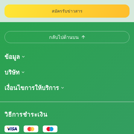
สมัครรับข่าวสาร
กลับไปด้านบน
ข้อมูล
การจัดส่งสินค้า
บริษัท
ติดตามคำสั่งซื้อของฉัน
เกี่ยวกับเรา
เงื่อนไขการให้บริการ
นโยบายการคืนสินค้า
ติดต่อ
รายการราคา
ข้อกำหนดและเงื่อนไข
บทวิจารณ์
โปรโมชั่น
การปฏิเสธความรับผิดโดยข้อจำกัดความรับผิดชอบ
โปรแกรมพันธมิตรกัญชา
วิธีการชำระเงิน
นโยบายความเป็นส่วนตัว
Our authors
นโยบายการใช้คุกกี้
แผนผังเว็บไซต์