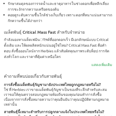
รักษาสมดุลของการรดน้ำและธาตุอาหารในช่วงดอกเพื่อหลีกเลี่ยง
การชะงักจากความเครียดของต้น
คอยดูระดับความชื้นใกล้ช่วงเก็บเกี่ยว เพราะดอกที่หนาแน่นสามารถ
กักความชื้นได้ง่ายกว่า
เมล็ดพันธุ์ Critical Mass Fast สำหรับจำหน่าย
กำลังมองหาเมล็ดเฟมินাইজด์ที่ออกดอกเร็ว มีเอกลักษณ์แบบ Critical
ดั้งเดิม และให้ผลผลิตหนักแน่นอยู่ใช่ไหม? Critical Mass Fast คือคำ
ตอบ สั่งซื้อออนไลน์จาก Herbies แล้วสัมผัสคุณภาพระดับท็อป การจัด
ส่งทั่วโลก และราคาที่คุ้มค่าเหนือใคร
แสดงเพิ่มเติม
คำถามที่พบบ่อยเกี่ยวกับสายพันธุ์
การสั่งซื้อเมล็ดพันธุ์กัญชามายังประเทศไทยถูกกฎหมายหรือไม่?
ใช่ ที่ Herbies เราขายเมล็ดพันธุ์กัญชาเป็นของที่ระลึกสำหรับสะสม
เราขอให้คุณตรวจสอบกฎหมายท้องถิ่นของคุณก่อนทำการสั่งซื้อ
เนื่องจากการสั่งซื้อหมายความว่าคุณยืนยันว่าคุณปฏิบัติตามกฎหมาย
เหล่านั้น
สายพันธุ์นี้เหมาะสำหรับการปลูกกลางแจ้งในประเทศไทยหรือไม่?