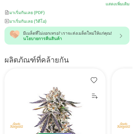
เก็บเกี่ยวได้เร็วกว่าอย่างชัดเจน ความรู้สึกโดยรวมคือปลูกง่าย ได้ผลคุ้ม
แสดงเพิ่มเติม
ค่า – เป็นสายพันธุ์ที่ให้ความรู้สึกเต็มอิ่มตั้งแต่ต้นจนจบ และทำให้การ
มาเริ่มกันเลย
(PDF)
เก็บเกี่ยวที่รวดเร็วยังคงคุ้มค่าอย่างแท้จริง
มาเริ่มกันเลย
(วิดีโอ)
มีเมล็ดที่ไม่งอกเหรอ? เราจะส่งเมล็ดใหม่ให้แก่คุณ!
นโยบายการคืนสินค้า
ผลิตภัณฑ์ที่คล้ายกัน