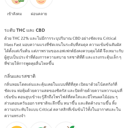
เข้าสังคม
ผ่อนคลาย
ระดับ THC และ CBD
ด้วย THC 22% และไม่มีการระบุปริมาณ CBD อย่างชัดเจน Critical
Mass Fast มอบความแรงที่ชัดเจนในระดับที่สมดุล ความเข้มข้นสัมผัส
ได้ตั้งแต่เริ่มต้น แต่ภาพรวมของเอฟเฟกต์ยังคงควบคุมได้ดี จึงเหมาะกับ
ผู้สูบเป็นประจำที่ต้องการความสบาย รสชาติที่ดี และแรงกระตุ้นเล็ก ๆ
ที่ช่วยให้การพูดคุยลื่นไหลขึ้น
กลิ่นและรสชาติ
กลิ่นหอมโดดเด่นและคุ้นเคยในแบบที่ดีที่สุด เปิดมาด้วยโน้ตสกังก์ที่
ชัดเจน ห่อหุ้มด้วยความสดของซิตรัส และปิดท้ายด้วยความหวานฉุนที่
เข้มข้น ตอนสูบเข้าจะรู้สึกถึงโพรไฟล์ที่สดใสและมีโทนผลไม้อ่อน ๆ
ส่วนตอนควันออก รสชาติจะลึกขึ้น หนาขึ้น และติดค้างนานขึ้น ทิ้ง
ความประทับใจแบบ Critical คลาสสิกที่เข้มข้นไว้ทั้งในอากาศและใน
ความทรงจำ