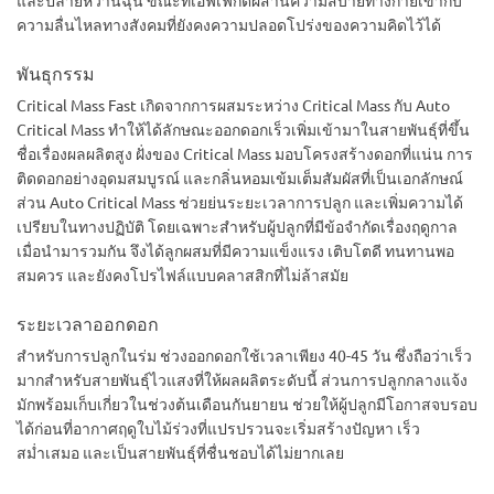
และปลายหวานฉุน ขณะที่เอฟเฟกต์ผสานความสบายทางกายเข้ากับ
ความลื่นไหลทางสังคมที่ยังคงความปลอดโปร่งของความคิดไว้ได้
พันธุกรรม
Critical Mass Fast เกิดจากการผสมระหว่าง Critical Mass กับ Auto
Critical Mass ทำให้ได้ลักษณะออกดอกเร็วเพิ่มเข้ามาในสายพันธุ์ที่ขึ้น
ชื่อเรื่องผลผลิตสูง ฝั่งของ Critical Mass มอบโครงสร้างดอกที่แน่น การ
ติดดอกอย่างอุดมสมบูรณ์ และกลิ่นหอมเข้มเต็มสัมผัสที่เป็นเอกลักษณ์
ส่วน Auto Critical Mass ช่วยย่นระยะเวลาการปลูก และเพิ่มความได้
เปรียบในทางปฏิบัติ โดยเฉพาะสำหรับผู้ปลูกที่มีข้อจำกัดเรื่องฤดูกาล
เมื่อนำมารวมกัน จึงได้ลูกผสมที่มีความแข็งแรง เติบโตดี ทนทานพอ
สมควร และยังคงโปรไฟล์แบบคลาสสิกที่ไม่ล้าสมัย
ระยะเวลาออกดอก
สำหรับการปลูกในร่ม ช่วงออกดอกใช้เวลาเพียง 40-45 วัน ซึ่งถือว่าเร็ว
มากสำหรับสายพันธุ์ไวแสงที่ให้ผลผลิตระดับนี้ ส่วนการปลูกกลางแจ้ง
มักพร้อมเก็บเกี่ยวในช่วงต้นเดือนกันยายน ช่วยให้ผู้ปลูกมีโอกาสจบรอบ
ได้ก่อนที่อากาศฤดูใบไม้ร่วงที่แปรปรวนจะเริ่มสร้างปัญหา เร็ว
สม่ำเสมอ และเป็นสายพันธุ์ที่ชื่นชอบได้ไม่ยากเลย