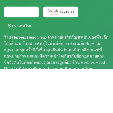
ประเทศไทย
ร้าน Herbies Head Shop จำหน่ายเมล็ดกัญชาเป็นของที่ระลึก
โดยห้ามนำไปเพาะพันธุ์ในพื้นที่ที่การเพาะเมล็ดกัญชาผิด
กฎหมาย ทุกครั้งที่สั่งซื้อ คุณยืนยันว่าคุณมีอายุถึงเกณฑ์ที่
กฎหมายกำหนดและมีความเข้าใจเกี่ยวกับข้อกฎหมายและ
ข้อบังคับในท้องถิ่นของคุณอย่างถูกต้อง ร้าน Herbies Head
Shop ไม่มีส่วนรับผิดชอบต่อการละเมิดกฎหมายใดๆ
ผลิตภัณฑ์และข้อมูลในเว็บไซต์นี้ยังไม่ได้รับการประเมินโดย
FDA และไม่ได้มีวัตถุประสงค์เพื่อวินิจฉัย บำบัด รักษา หรือ
ป้องกันโรคใดๆ ผลิตภัณฑ์ทั้งหมดมี THC น้อยกว่า 0.3% เมื่อ
เกี่ยวข้อง ตามข้อกำหนดของกฎหมายของรัฐบาลกลาง โปรด
ตรวจสอบให้แน่ใจว่า คุณได้ปฏิบัติตามกฎหมายในท้องถิ่น
ของคุณ เนื่องจาก Herbies ไม่ได้ให้คำแนะนำทางกฎหมาย
และไม่มีส่วนรับผิดชอบต่อการใช้หรือการเพาะปลูกกัญชาใน