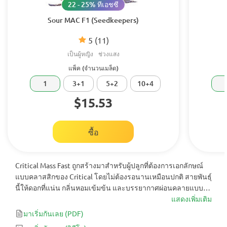
22 - 25% ทีเอชซี
Sour MAC F1 (Seedkeepers)
5
(11)
เป็นผู้หญิง
ช่วงแสง
แพ็ค (จำนวนเมล็ด)
1
3+1
5+2
10+4
$15.53
ซื้อ
Critical Mass Fast ถูกสร้างมาสำหรับผู้ปลูกที่ต้องการเอกลักษณ์
แบบคลาสสิกของ Critical โดยไม่ต้องรอนานเหมือนปกติ สายพันธุ์
นี้ให้ดอกที่แน่น กลิ่นหอมเข้มข้น และบรรยากาศผ่อนคลายแบบ
เป็นกันเอง แต่เก็บเกี่ยวได้เร็วกว่าอย่างชัดเจน ความรู้สึกโดยรวม
แสดงเพิ่มเติม
คือปลูกง่าย ได้ผลคุ้มค่า – เป็นสายพันธุ์ที่ให้ความรู้สึกเต็มอิ่มตั้งแต่
มาเริ่มกันเลย
(PDF)
ต้นจนจบ และทำให้การเก็บเกี่ยวที่รวดเร็วยังคงคุ้มค่าอย่างแท้จริง