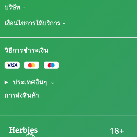
การจัดส่งสินค้า
บริษัท
ติดตามคำสั่งซื้อของฉัน
เกี่ยวกับเรา
เงื่อนไขการให้บริการ
นโยบายการคืนสินค้า
ติดต่อ
รายการราคา
ข้อกำหนดและเงื่อนไข
บทวิจารณ์
โปรโมชั่น
การปฏิเสธความรับผิดโดยข้อจำกัดความรับผิดชอบ
โปรแกรมพันธมิตรกัญชา
วิธีการชำระเงิน
นโยบายความเป็นส่วนตัว
Our authors
นโยบายการใช้คุกกี้
แผนผังเว็บไซต์
ประกาศทางกฎหมาย
ประเทศอื่นๆ
การส่งสินค้า
18+