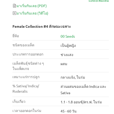
แสดงเพิ่มเติม
มาเริ่มกันเลย
(PDF)
มาเริ่มกันเลย
(วิดีโอ)
Female Collection #4 ลักษณะเฉพาะ
ยี่ห้อ
00 Seeds
ชนิดของเมล็ด
เป็นผู้หญิง
ประเภทการออกดอก
ช่วงแสง
เมล็ดพันธุ์ชนิดต่าง ๆ
ผสม
ในแพ็คเกจ
เหมาะแก่การปลูก
กลางแจ้ง, ในร่ม
% Sativa/ Indica/
ส่วนผสมของเมล็ด Indica และ
Ruderalis
Sativa
เก็บเกี่ยว
1.1 - 1.8 ออนซ์/ตร.ฟ. ในร่ม
เวลาออกดอกในร่ม
45 - 60 วัน