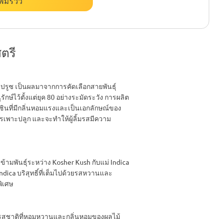
พิ่มรีวิว
ตรี
รงสปรูซ เป็นผลมาจากการคัดเลือกสายพันธุ์
อนุรักษ์ไว้ตั้งแต่ยุค 80 อย่างระมัดระวัง การผลิต
รซินที่มีกลิ่นหอมแรงและเป็นเอกลักษณ์ของ
ารเพาะปลูก และจะทำให้ผู้ลิ้มรสมีความ
มพันธุ์ระหว่าง Kosher Kush กับแม่ Indica
ndica บริสุทธิ์ที่เต็มไปด้วยรสหวานและ
พิเศษ
กรสชาติที่หอมหวานและกลิ่นหอมของผลไม้