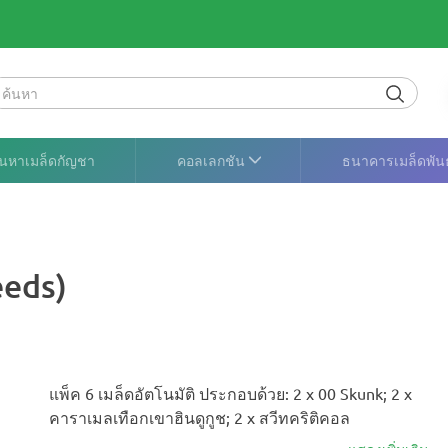
ค้นหาเมล็ดกัญชา
คอลเลกชัน
ธนาคารเมล็ดพันธุ
eeds)
แพ็ค 6 เมล็ดอัตโนมัติ ประกอบด้วย: 2 x 00 Skunk; 2 x
คาราเมลเทือกเขาฮินดูกูช; 2 x สวีทคริติคอล