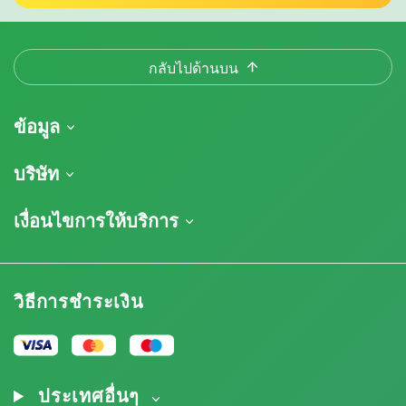
กลับไปด้านบน
ข้อมูล
การจัดส่งสินค้า
บริษัท
ติดตามคำสั่งซื้อของฉัน
เกี่ยวกับเรา
เงื่อนไขการให้บริการ
นโยบายการคืนสินค้า
ติดต่อ
รายการราคา
ข้อกำหนดและเงื่อนไข
บทวิจารณ์
โปรโมชั่น
การปฏิเสธความรับผิดโดยข้อจำกัดความรับผิดชอบ
โปรแกรมพันธมิตรกัญชา
วิธีการชำระเงิน
นโยบายความเป็นส่วนตัว
Our authors
นโยบายการใช้คุกกี้
แผนผังเว็บไซต์
ประกาศทางกฎหมาย
ประเทศอื่นๆ