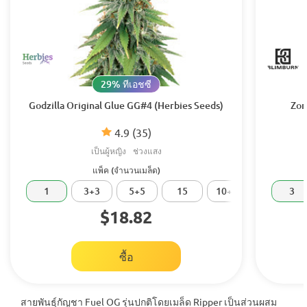
29% ทีเอชซี
Godzilla Original Glue GG#4 (Herbies Seeds)
Zom
4.9
(35)
เป็นผู้หญิง
ช่วงแสง
แพ็ค (จำนวนเมล็ด)
1
3+3
5+5
15
10+10
20
3
$18.82
ซื้อ
สายพันธุ์กัญชา Fuel OG รุ่นปกติโดยเมล็ด Ripper เป็นส่วนผสม