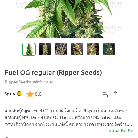
+
5
Fuel OG regular (Ripper Seeds)
Ripper Seeds
ปกติ
ช่วงแสง
0.0
Spain
สายพันธุ์กัญชา Fuel OG รุ่นปกติโดยเมล็ด Ripper เป็นส่วนผสมของ
สายพันธุ์ NYC Diesel และ OG Badazz พร้อมการเพิ่ม Sativa และ
รสชาติวานิลลา จากโรงงานแห่งนี้ คุณสามารถคาดหวังผลผลิตจำนวน
มากของตาที่ปกคลุมด้วยไตรโคเม่ ระเบิดลูกเล็กๆ เหล่านี้จะช่วยเพิ่ม
แสดงเพิ่มเติม
ความคิดสร้างสรรค์และเติมพลังให้กับคุณ สมบูรณ์แบบ หากคุณ