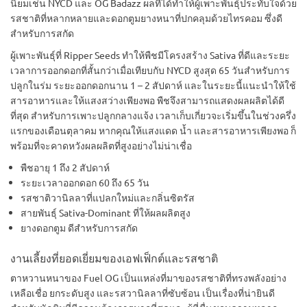
นิยมเช่น NYCD และ OG Badazz ผลที่ได้ทำให้ผู้เพาะพันธุ์ประทับใจด้วย
รสชาติที่หลากหลายและดอกตูมยางหนาที่ปกคลุมด้วยไทรคอม ซึ่งดี
สำหรับการสกัด
ผู้เพาะพันธุ์ที่ Ripper Seeds ทำให้พืชมีโครงสร้าง Sativa ที่ดีและระยะ
เวลาการออกดอกที่สั้นกว่าเมื่อเทียบกับ NYCD สูงสุด 65 วันสำหรับการ
ปลูกในร่ม ระยะออกดอกนาน 1 – 2 สัปดาห์ และในระยะนี้แนะนำให้ใช้
สารอาหารและให้แสงสว่างเพียงพอ พืชจึงสามารถแสดงผลผลิตได้ดี
ที่สุด สำหรับการเพาะปลูกกลางแจ้ง เวลาเก็บเกี่ยวจะเริ่มขึ้นในช่วงครึ่ง
แรกของเดือนตุลาคม หากคุณให้แสงแดด น้ำ และสารอาหารเพียงพอ ก็
พร้อมที่จะคาดหวังผลผลิตที่สูงอย่างไม่น่าเชื่อ
พืชอายุ 1 ถึง 2 สัปดาห์
ระยะเวลาออกดอก 60 ถึง 65 วัน
รสชาติวานิลลาที่แปลกใหม่และกลิ่นซิตรัส
สายพันธุ์ Sativa-Dominant ที่ให้ผลผลิตสูง
ยางดอกตูม ดีสำหรับการสกัด
งานเลี้ยงที่ยอดเยี่ยมของเอฟเฟ็กต์และรสชาติ
ตาหวานหนาของ Fuel OG เป็นแหล่งที่มาของรสชาติที่ทรงพลังอย่าง
เหลือเชื่อ ยกระดับสูง และรสวานิลลาที่ซับซ้อน เป็นเรื่องที่น่ายินดี