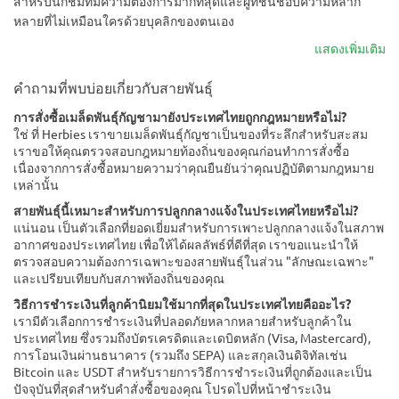
สำหรับนักชิมที่มีความต้องการมากที่สุดและผู้ที่ชื่นชอบความหลาก
หลายที่ไม่เหมือนใครด้วยบุคลิกของตนเอง
แสดงเพิ่มเติม
คำถามที่พบบ่อยเกี่ยวกับสายพันธุ์
การสั่งซื้อเมล็ดพันธุ์กัญชามายังประเทศไทยถูกกฎหมายหรือไม่?
ใช่ ที่ Herbies เราขายเมล็ดพันธุ์กัญชาเป็นของที่ระลึกสำหรับสะสม
เราขอให้คุณตรวจสอบกฎหมายท้องถิ่นของคุณก่อนทำการสั่งซื้อ
เนื่องจากการสั่งซื้อหมายความว่าคุณยืนยันว่าคุณปฏิบัติตามกฎหมาย
เหล่านั้น
สายพันธุ์นี้เหมาะสำหรับการปลูกกลางแจ้งในประเทศไทยหรือไม่?
แน่นอน เป็นตัวเลือกที่ยอดเยี่ยมสำหรับการเพาะปลูกกลางแจ้งในสภาพ
อากาศของประเทศไทย เพื่อให้ได้ผลลัพธ์ที่ดีที่สุด เราขอแนะนำให้
ตรวจสอบความต้องการเฉพาะของสายพันธุ์ในส่วน "ลักษณะเฉพาะ"
และเปรียบเทียบกับสภาพท้องถิ่นของคุณ
วิธีการชำระเงินที่ลูกค้านิยมใช้มากที่สุดในประเทศไทยคืออะไร?
เรามีตัวเลือกการชำระเงินที่ปลอดภัยหลากหลายสำหรับลูกค้าใน
ประเทศไทย ซึ่งรวมถึงบัตรเครดิตและเดบิตหลัก (Visa, Mastercard),
การโอนเงินผ่านธนาคาร (รวมถึง SEPA) และสกุลเงินดิจิทัลเช่น
Bitcoin และ USDT สำหรับรายการวิธีการชำระเงินที่ถูกต้องและเป็น
ปัจจุบันที่สุดสำหรับคำสั่งซื้อของคุณ โปรดไปที่หน้าชำระเงิน