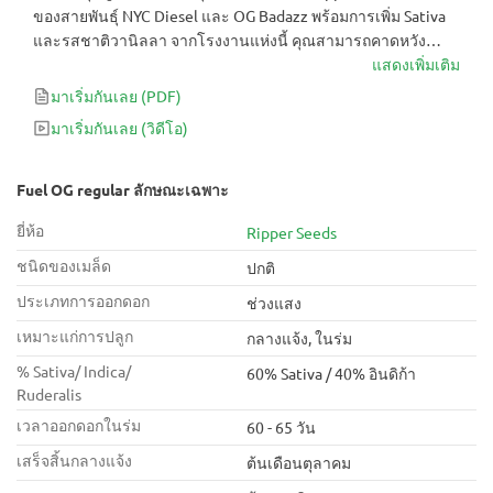
ของสายพันธุ์ NYC Diesel และ OG Badazz พร้อมการเพิ่ม Sativa
และรสชาติวานิลลา จากโรงงานแห่งนี้ คุณสามารถคาดหวัง
ผลผลิตจำนวนมากของตาที่ปกคลุมด้วยไตรโคเม่ ระเบิดลูกเล็กๆ
แสดงเพิ่มเติม
เหล่านี้จะช่วยเพิ่มความคิดสร้างสรรค์และเติมพลังให้กับคุณ
มาเริ่มกันเลย
(PDF)
สมบูรณ์แบบ หากคุณต้องการเร่งความเร็วระหว่างวัน
มาเริ่มกันเลย
(วิดีโอ)
Fuel OG regular ลักษณะเฉพาะ
ยี่ห้อ
Ripper Seeds
ชนิดของเมล็ด
ปกติ
ประเภทการออกดอก
ช่วงแสง
เหมาะแก่การปลูก
กลางแจ้ง, ในร่ม
% Sativa/ Indica/
60% Sativa / 40% อินดิก้า
Ruderalis
เวลาออกดอกในร่ม
60 - 65 วัน
เสร็จสิ้นกลางแจ้ง
ต้นเดือนตุลาคม