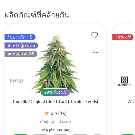
ผลิตภัณฑ์ที่คล้ายกัน
รับประกัน 1 ปี
15% off
สำหรับผู้เริ่มต้น
ผลตอบแทนที่ดี
29% ทีเอชซี
Godzilla Original Glue GG#4 (Herbies Seeds)
Zom
4.9
(35)
เป็นผู้หญิง
ช่วงแสง
แพ็ค (จำนวนเมล็ด)