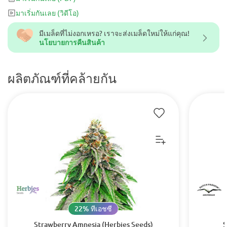
มาเริ่มกันเลย
(วิดีโอ)
มีเมล็ดที่ไม่งอกเหรอ? เราจะส่งเมล็ดใหม่ให้แก่คุณ!
นโยบายการคืนสินค้า
ผลิตภัณฑ์ที่คล้ายกัน
22% ทีเอชซี
Strawberry Amnesia (Herbies Seeds)
S