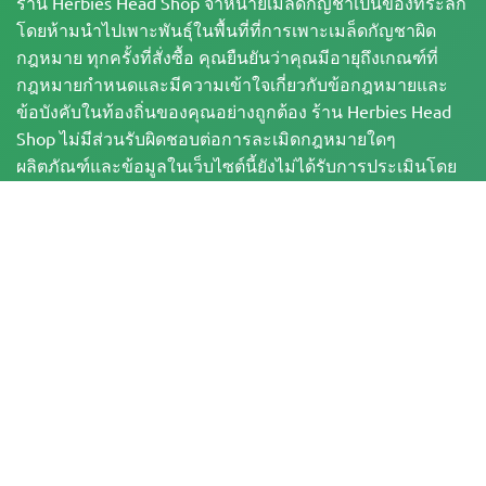
ร้าน Herbies Head Shop จำหน่ายเมล็ดกัญชาเป็นของที่ระลึก
โดยห้ามนำไปเพาะพันธุ์ในพื้นที่ที่การเพาะเมล็ดกัญชาผิด
กฎหมาย ทุกครั้งที่สั่งซื้อ คุณยืนยันว่าคุณมีอายุถึงเกณฑ์ที่
กฎหมายกำหนดและมีความเข้าใจเกี่ยวกับข้อกฎหมายและ
ข้อบังคับในท้องถิ่นของคุณอย่างถูกต้อง ร้าน Herbies Head
Shop ไม่มีส่วนรับผิดชอบต่อการละเมิดกฎหมายใดๆ
ผลิตภัณฑ์และข้อมูลในเว็บไซต์นี้ยังไม่ได้รับการประเมินโดย
FDA และไม่ได้มีวัตถุประสงค์เพื่อวินิจฉัย บำบัด รักษา หรือ
ป้องกันโรคใดๆ ผลิตภัณฑ์ทั้งหมดมี THC น้อยกว่า 0.3% เมื่อ
เกี่ยวข้อง ตามข้อกำหนดของกฎหมายของรัฐบาลกลาง โปรด
ตรวจสอบให้แน่ใจว่า คุณได้ปฏิบัติตามกฎหมายในท้องถิ่น
ของคุณ เนื่องจาก Herbies ไม่ได้ให้คำแนะนำทางกฎหมาย
และไม่มีส่วนรับผิดชอบต่อการใช้หรือการเพาะปลูกกัญชาใน
พื้นที่ที่กัญชาผิดกฎหมาย
การชำระเงินบนเว็บไซต์นี้จะดำเนินการโดย 2 ช่องทาง ดังนี้
— ชำระโดยตรงกับ Pure Atmosphere S.A.M. S.L. หรือชำระผ่านผู้ให้บริการชำระ
เงิน ชื่อ
— WORLD SPACE LINK SL ซึ่งมีสำนักงานตั้งอยู่ที่ Calle El Pilar, 17, 03005
Alicante ประเทศสเปน หมายเลขประจำตัวผู้เสียภาษี B56571102 สำหรับธุรกรรม