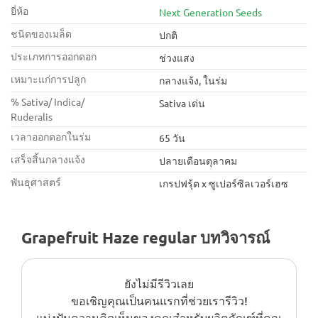
ยี่ห้อ
Next Generation Seeds
ชนิดของเมล็ด
ปกติ
ประเภทการออกดอก
ช่วงแสง
เหมาะแก่การปลูก
กลางแจ้ง, ในร่ม
% Sativa/ Indica/
Sativa เด่น
Ruderalis
เวลาออกดอกในร่ม
65 วัน
เสร็จสิ้นกลางแจ้ง
ปลายเดือนตุลาคม
พันธุศาสตร์
เกรปฟรุ้ต x ซูเปอร์ซิลเวอร์เฮซ
Grapefruit Haze regular บทวิจารณ์
ยังไม่มีรีวิวเลย
ขอเชิญคุณเป็นคนแรกที่ช่วยเรารีวิว!
แบ่งปันความคิดเห็นของคุณสำหรับผลิตภัณฑ์ที่คุณ