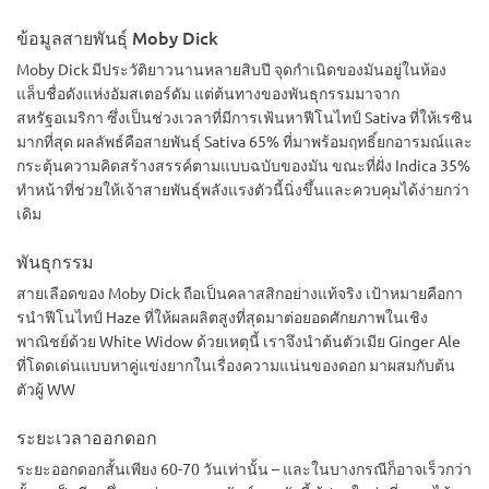
จะช่วยบรรเทาอาการนอนไม่หลับและความเจ็บปวด ในที่สุดกลิ่น
ข้อมูลสายพันธุ์ Moby Dick
ที่ติดค้างอยู่ในปากหลังจากการสูบบุหรี่ก็สุดยอดจริงๆ
Moby Dick มีประวัติยาวนานหลายสิบปี จุดกำเนิดของมันอยู่ในห้อง
แล็บชื่อดังแห่งอัมสเตอร์ดัม แต่ต้นทางของพันธุกรรมมาจาก
สหรัฐอเมริกา ซึ่งเป็นช่วงเวลาที่มีการเฟ้นหาฟีโนไทป์ Sativa ที่ให้เรซิน
มากที่สุด ผลลัพธ์คือสายพันธุ์ Sativa 65% ที่มาพร้อมฤทธิ์ยกอารมณ์และ
กระตุ้นความคิดสร้างสรรค์ตามแบบฉบับของมัน ขณะที่ฝั่ง Indica 35%
ทำหน้าที่ช่วยให้เจ้าสายพันธุ์พลังแรงตัวนี้นิ่งขึ้นและควบคุมได้ง่ายกว่า
เดิม
พันธุกรรม
สายเลือดของ Moby Dick ถือเป็นคลาสสิกอย่างแท้จริง เป้าหมายคือกา
รนำฟีโนไทป์ Haze ที่ให้ผลผลิตสูงที่สุดมาต่อยอดศักยภาพในเชิง
พาณิชย์ด้วย White Widow ด้วยเหตุนี้ เราจึงนำต้นตัวเมีย Ginger Ale
ที่โดดเด่นแบบหาคู่แข่งยากในเรื่องความแน่นของดอก มาผสมกับต้น
ตัวผู้ WW
ระยะเวลาออกดอก
ระยะออกดอกสั้นเพียง 60-70 วันเท่านั้น – และในบางกรณีก็อาจเร็วกว่า