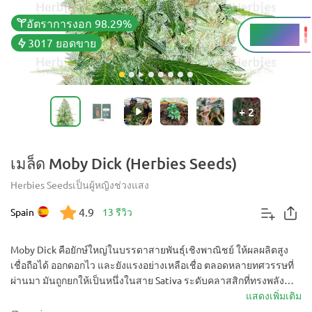
อัตราการงอก 98.29%
THC
27 - 29%
3017 ยอดขาย
+
2
เมล็ด Moby Dick (Herbies Seeds)
Herbies Seeds
เป็นผู้หญิง
ช่วงแสง
4.9
Spain
13 รีวิว
Moby Dick คือยักษ์ใหญ่ในบรรดาสายพันธุ์เชิงพาณิชย์ ให้ผลผลิตสูง
เชื่อถือได้ ออกดอกไว และยังแรงอย่างเหลือเชื่อ ตลอดหลายทศวรรษที่
ผ่านมา มันถูกยกให้เป็นหนึ่งในสาย Sativa ระดับคลาสสิกที่ทรงพลัง
ที่สุด ด้วย THC 27-29% ฤทธิ์ที่เติมพลังแต่ยังนุ่มนวล สร้างความรู้สึก
แสดงเพิ่มเติม
สงบสว่างทั้งกายและใจ จนเป็นสายพันธุ์ที่สามารถสูบได้ต่อเนื่องวัน