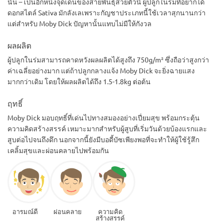
นั้น – เป็นอีกหนึ่งจุดเด่นของสายพันธุ์สวยตัวนี้ ผู้ปลูกในร่มที่อยากได้
ดอกสไตล์ Sativa มักลังเลเพราะกัญชาประเภทนี้ใช้เวลาสุกนานกว่า
แต่สำหรับ Moby Dick ปัญหานั้นแทบไม่มีให้กังวล
ผลผลิต
ผู้ปลูกในร่มสามารถคาดหวังผลผลิตได้สูงถึง 750g/m² ซึ่งถือว่าสูงกว่า
ค่าเฉลี่ยอย่างมาก แต่ถ้าปลูกกลางแจ้ง Moby Dick จะยิ่งฉายแสง
มากกว่าเดิม โดยให้ผลผลิตได้ถึง 1.5-1.8kg ต่อต้น
ฤทธิ์
Moby Dick มอบฤทธิ์ที่เด่นไปทางสมองอย่างเปี่ยมสุข พร้อมกระตุ้น
ความคิดสร้างสรรค์ เหมาะมากสำหรับผู้สูบที่เริ่มวันด้วยบ้องแรกและ
สูบต่อไปจนถึงดึก นอกจากนี้ยังมีบอดี้บัซเพียงพอที่จะทำให้ผู้ใช้รู้สึก
เคลิ้มสุขและผ่อนคลายไปพร้อมกัน
อารมณ์ดี
ผ่อนคลาย
ความคิด
สร้างสรรค์