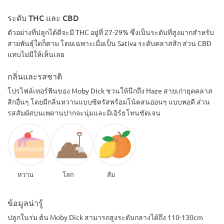
ระดับ THC และ CBD
ตัวอย่างที่ปลูกได้ดีจะมี THC อยู่ที่ 27-29% ซึ่งเป็นระดับที่สูงมากสำหรับ
สายพันธุ์ใดก็ตาม โดยเฉพาะเมื่อเป็น Sativa ระดับคลาสสิก ส่วน CBD
แทบไม่มีให้เห็นเลย
กลิ่นและรสชาติ
โปรไฟล์เทอร์พีนของ Moby Dick ชวนให้นึกถึง Haze สายเก่ายุคคลาส
สิกอื่นๆ โดยมีกลิ่นหวานแบบซิตรัสพร้อมโน้ตสนอ่อนๆ แบบพอดี ส่วน
รสสัมผัสบนเพดานปากจะนุ่มและมีเอิร์ธโทนชัดเจน
หวาน
โลก
ส้ม
ข้อมูลน่ารู้
ปลูกในร่ม ต้น Moby Dick สามารถสูงระดับกลางได้ถึง 110-130cm