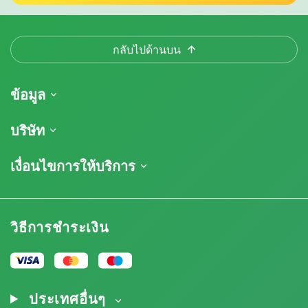
กลับไปด้านบน
ข้อมูล
การจัดส่งสินค้า
บริษัท
ติดตามคำสั่งซื้อของฉัน
เกี่ยวกับเรา
เงื่อนไขการให้บริการ
นโยบายการคืนสินค้า
ติดต่อ
รายการราคา
ข้อกำหนดและเงื่อนไข
บทวิจารณ์
โปรโมชั่น
การปฏิเสธความรับผิดโดยข้อจำกัดความรับผิดชอบ
โปรแกรมพันธมิตรกัญชา
วิธีการชำระเงิน
นโยบายความเป็นส่วนตัว
Our authors
นโยบายการใช้คุกกี้
แผนผังเว็บไซต์
ประกาศทางกฎหมาย
ประเทศอื่นๆ