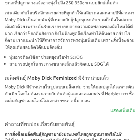
ขณะที่ปลูกกลางแจ้งอาจพุ่งไปถึง 250-350cm แบบยักษ์เต็มตัว
เช่นเดียวกับไฮบริดอีกหลายสายที่ถูกทำให้เสถียรตลอดหลายปีที่ผ่านมา
Moby Dick เป็นสายพันธุ์ที่เหมาะกับผู้ปลูกทุกระดับ รวมถึงมือใหม่แบบ
เต็มตัวด้วย เพราะต้นรับแรงกระทบจากความผิดพลาดของมือใหม่ได้ดี
มาก เรียกว่าช็อกต้นยังยาก ยิ่งไม่ต้องพูดถึงเรื่องทำให้ต้นตาย อย่างไร
ก็ตาม เราแนะนำให้ศึกษาการจัดการทรงพุ่มเพิ่มเติม เพราะสิ่งนี้จะช่วย
ให้คุณดันผลผลิตได้แบบจัดเต็ม
พุ่มอาจต้องใช้ตาข่ายพยุงหรือทำ ScrOG
สามารถปลูกในกระถางขนาดเล็กแล้วจัดแบบ SOG ได้
เมล็ดพันธุ์ Moby Dick Feminized มีจำหน่ายแล้ว
Moby Dick มีจำหน่ายในรูปแบบเมล็ดเฟม ช่วยให้คุณปลูกได้เฉพาะต้น
ตัวเมีย โดยไม่ต้องวุ่นวายกับต้นตัวผู้และละอองเกสร ที่ Herbies การซื้อ
เมล็ดกัญชาออนไลน์ไม่เคยง่ายขนาดนี้มาก่อน
แสดงเพิ่มเติม
คำถามที่พบบ่อยเกี่ยวกับสายพันธุ์
การสั่งซื้อเมล็ดพันธุ์กัญชามายังประเทศไทยถูกกฎหมายหรือไม่?
ใช่ ที่ Herbies เราขายเมล็ดพันธุ์กัญชาเป็นของที่ระลึกสำหรับสะสม