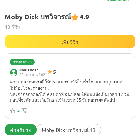
Moby Dick บทวิจารณ์
4.9
13 รีวิว
เพิ่มรีวิว
รีวิวยอดนิยม
CoalaBear
5
22 เมษายน 2024
ความหลากหลายนี้ให้ประสบการณ์ที่ไม่ซ้ำใครและสนุกสนาน
ไม่มีอะไรจะรายงาน.
หลังจากออกดอกได้ 9 สัปดาห์ ฉันปล่อยให้มันแห้งเป็นเวลา 12 วัน
ก่อนที่จะตัดและเก็บรักษาไว้ในขวด 55 วันต่อมาผลลัพธ์น่า
ประทับใจจริงๆ ช่อดอกมีความเหนียวมาก เคลือบด้วยเรซินตั้งแต่
บนลงล่าง กลิ่นหอมจากขวดชวนหลงใหลจนไม่อาจต้านทานได้
4
การม้วนใบไม้ในกระดาษดิบและจุดไฟ เผยให้เห็นรสชาติหวา
นอ่อนๆ เมื่อสูดดม ตามมาด้วยกลิ่นส้มเมื่อหายใจออก ผลจะเกิด
ขึ้นทันที โดยเริ่มตั้งแต่ความรู้สึกที่ใบหน้าและดวงตา ก่อนจะ
คำอธิบาย
Moby Dick บทวิจารณ์ 13
ค่อยๆ ผ่อนคลายร่างกายจนเกิดผลอินดิกาที่เข้มข้น สายพันธุ์ที่มี
ศักยภาพนี้เหมาะอย่างยิ่งสำหรับการใช้ตอนเย็นและรับประกันว่า